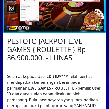
PESTOTO JACKPOT LIVE
GAMES { ROULETTE } Rp
86.900.000.,- LUNAS
Selamat kepada User
ID SID****
Telah berhasil
mendapatkan kemenangan besar pada
permainan
LIVE GAMES { ROULETTE }
pemilik User
ID dan dana sudah dapat dicairkan oleh
pemenang. Bukti pembayaran yang kami berikan
merupakan bukti pembayaran yang SAH / VALID