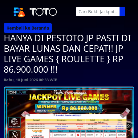
Kembali ke Beranda
HANYA DI PESTOTO JP PASTI DI
BAYAR LUNAS DAN CEPAT!! JP
LIVE GAMES { ROULETTE } RP
86.900.000 !!!
Rabu, 10 Juni 2026 06:33 WIB