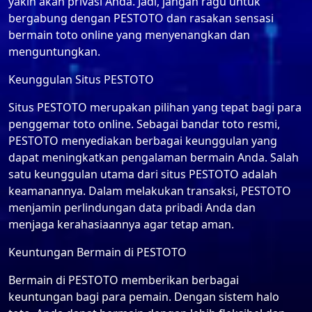
yakin akan privasi Anda. Jadi, jangan ragu untuk
bergabung dengan PESTOTO dan rasakan sensasi
bermain toto online yang menyenangkan dan
menguntungkan.
Keunggulan Situs PESTOTO
Situs PESTOTO merupakan pilihan yang tepat bagi para
penggemar toto online. Sebagai bandar toto resmi,
PESTOTO menyediakan berbagai keunggulan yang
dapat meningkatkan pengalaman bermain Anda. Salah
satu keunggulan utama dari situs PESTOTO adalah
keamanannya. Dalam melakukan transaksi, PESTOTO
menjamin perlindungan data pribadi Anda dan
menjaga kerahasiaannya agar tetap aman.
Keuntungan Bermain di PESTOTO
Bermain di PESTOTO memberikan berbagai
keuntungan bagi para pemain. Dengan sistem halo