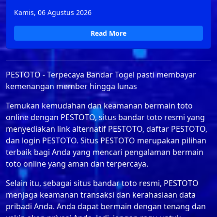
Kamis, 06 Agustus 2026
Read More
PESTOTO - Terpecaya Bandar Togel pasti membayar
kemenangan member hingga lunas
Temukan kemudahan dan keamanan bermain toto
online dengan PESTOTO, situs bandar toto resmi yang
menyediakan link alternatif PESTOTO, daftar PESTOTO,
dan login PESTOTO. Situs PESTOTO merupakan pilihan
terbaik bagi Anda yang mencari pengalaman bermain
toto online yang aman dan terpercaya.
Selain itu, sebagai situs bandar toto resmi, PESTOTO
menjaga keamanan transaksi dan kerahasiaan data
pribadi Anda. Anda dapat bermain dengan tenang dan