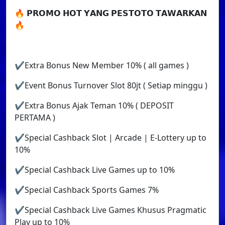
🔥 𝗣𝗥𝗢𝗠𝗢 𝗛𝗢𝗧 𝗬𝗔𝗡𝗚 𝗣𝗘𝗦𝗧𝗢𝗧𝗢 𝗧𝗔𝗪𝗔𝗥𝗞𝗔𝗡
🔥
✔️Extra Bonus New Member 10% ( all games )
✔️Event Bonus Turnover Slot 80jt ( Setiap minggu )
✔️Extra Bonus Ajak Teman 10% ( DEPOSIT
PERTAMA )
✔️Special Cashback Slot | Arcade | E-Lottery up to
10%
✔️Special Cashback Live Games up to 10%
✔️Special Cashback Sports Games 7%
✔️Special Cashback Live Games Khusus Pragmatic
Play up to 10%