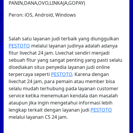
PANIN,DANA,OVO,LINKAJA,GOPAY)
Peron: iOS, Android, Windows
Salah satu layanan judi terbaik yang diunggulkan
PESTOTO
melalui layanan judinya adalah adanya
fitur livechat 24 jam. Livechat sendiri menjadi
sebuah fitur yang sangat penting yang pasti selalu
disediakan situs penyedia layanan judi online
terpercaya seperti
PESTOTO
. Karena dengan
livechat 24 jam, para pemain atau member bisa
selalu mudah terhubung pada layanan customer
service ketika menemukan kendala dan masalah
ataupun jika ingin mengetahui informasi lebih
lengkap terkait dengan layanan judi
PESTOTO
melalui layanan CS 24 jam.