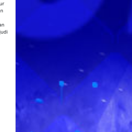
ur
an
an
judi