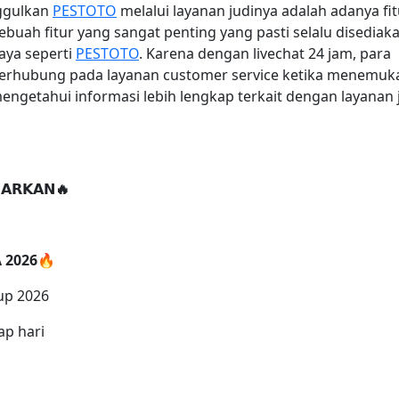
nggulkan
PESTOTO
melalui layanan judinya adalah adanya fit
sebuah fitur yang sangat penting yang pasti selalu disediak
caya seperti
PESTOTO
. Karena dengan livechat 24 jam, para
terhubung pada layanan customer service ketika menemuk
engetahui informasi lebih lengkap terkait dengan layanan 
𝗔𝗥𝗞𝗔𝗡🔥
 2026
🔥
up 2026
ap hari