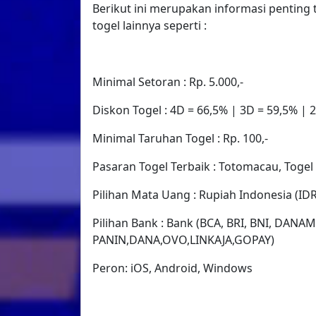
Berikut ini merupakan informasi penting 
togel lainnya seperti :
Minimal Setoran : Rp. 5.000,-
Diskon Togel : 4D = 66,5% | 3D = 59,5% | 
Minimal Taruhan Togel : Rp. 100,-
Pasaran Togel Terbaik : Totomacau, Toge
Pilihan Mata Uang : Rupiah Indonesia (IDR
Pilihan Bank : Bank (BCA, BRI, BNI, DAN
PANIN,DANA,OVO,LINKAJA,GOPAY)
Peron: iOS, Android, Windows