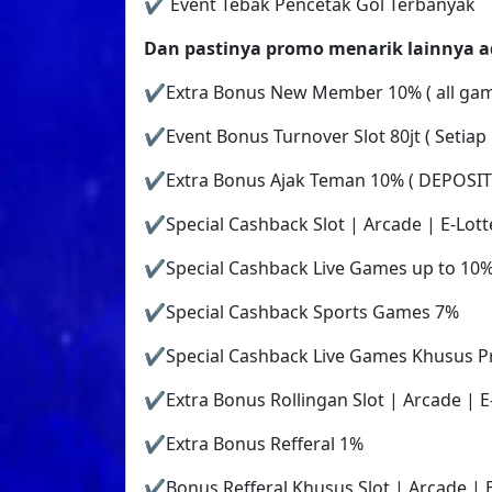
✔️ Event Tebak Pencetak Gol Terbanyak
Dan pastinya promo menarik lainnya ad
✔️Extra Bonus New Member 10% ( all gam
✔️Event Bonus Turnover Slot 80jt ( Setiap
✔️Extra Bonus Ajak Teman 10% ( DEPOSI
✔️Special Cashback Slot | Arcade | E-Lott
✔️Special Cashback Live Games up to 10
✔️Special Cashback Sports Games 7%
✔️Special Cashback Live Games Khusus P
✔️Extra Bonus Rollingan Slot | Arcade | E
✔️Extra Bonus Refferal 1%
✔️Bonus Refferal Khusus Slot | Arcade | 