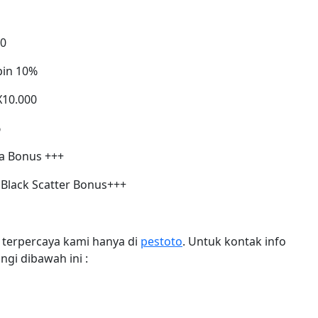
00
pin 10%
X10.000
%
a Bonus +++
 Black Scatter Bonus+++
s terpercaya kami hanya di
pestoto
. Untuk kontak info
gi dibawah ini :