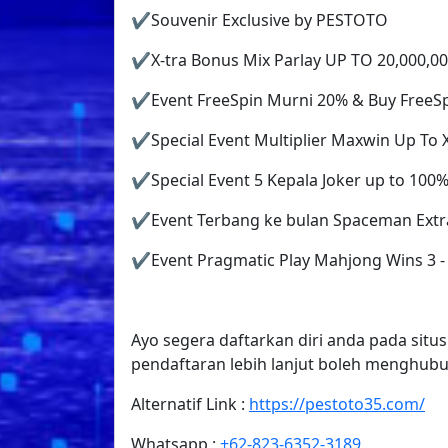
✔️Souvenir Exclusive by PESTOTO
✔️X-tra Bonus Mix Parlay UP TO 20,000,0
✔️Event FreeSpin Murni 20% & Buy FreeS
✔️Special Event Multiplier Maxwin Up To 
✔️Special Event 5 Kepala Joker up to 100
✔️Event Terbang ke bulan Spaceman Extr
✔️Event Pragmatic Play Mahjong Wins 3 -
Ayo segera daftarkan diri anda pada situ
pendaftaran lebih lanjut boleh menghubun
Alternatif Link :
https://pestoto35.com/
Whatsapp :
+62-823-6352-3189