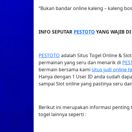
“Bukan bandar online kaleng – kaleng bosk
INFO SEPUTAR
PESTOTO
YANG WAJIB DI
PESTOTO
adalah Situs Togel Online & Sl
permainan yang seru dan menarik di
PES
bermain bersama kami
situs judi online 
Hanya dengan 1 User ID anda sudah dapa
sampai Slot online yang pastinya seru d
Berikut ini merupakan informasi penting 
togel lainnya seperti :