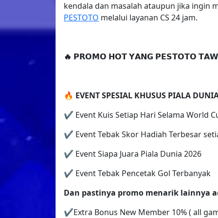
kendala dan masalah ataupun jika ingin m
PESTOTO
melalui layanan CS 24 jam.
🔥 𝗣𝗥𝗢𝗠𝗢 𝗛𝗢𝗧 𝗬𝗔𝗡𝗚 𝗣𝗘𝗦𝗧𝗢𝗧𝗢 𝗧𝗔
🔥
EVENT SPESIAL KHUSUS PIALA DUNIA
✔️ Event Kuis Setiap Hari Selama World C
✔️ Event Tebak Skor Hadiah Terbesar seti
✔️ Event Siapa Juara Piala Dunia 2026
✔️ Event Tebak Pencetak Gol Terbanyak
Dan pastinya promo menarik lainnya ad
✔️Extra Bonus New Member 10% ( all gam