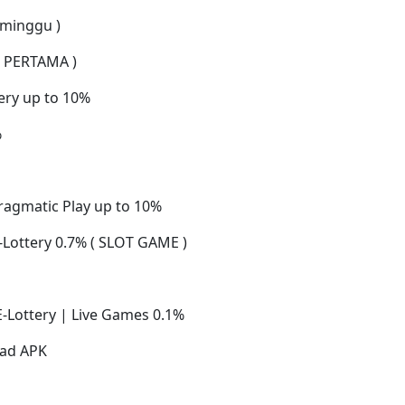
 minggu )
T PERTAMA )
ery up to 10%
%
ragmatic Play up to 10%
-Lottery 0.7% ( SLOT GAME )
E-Lottery | Live Games 0.1%
oad APK