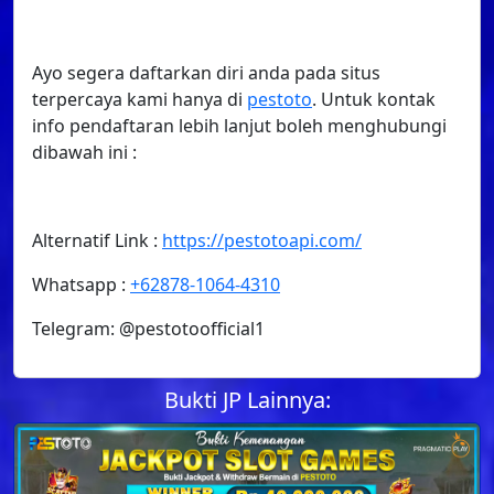
Ayo segera daftarkan diri anda pada situs
terpercaya kami hanya di
pestoto
. Untuk kontak
info pendaftaran lebih lanjut boleh menghubungi
dibawah ini :
Alternatif Link :
https://pestotoapi.com/
Whatsapp :
+62878-1064-4310
Telegram: @pestotoofficial1
Bukti JP Lainnya: