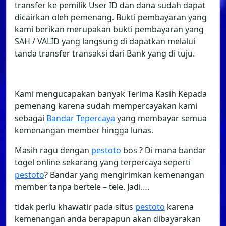
transfer ke pemilik User ID dan dana sudah dapat
dicairkan oleh pemenang. Bukti pembayaran yang
kami berikan merupakan bukti pembayaran yang
SAH / VALID yang langsung di dapatkan melalui
tanda transfer transaksi dari Bank yang di tuju.
Kami mengucapakan banyak Terima Kasih Kepada
pemenang karena sudah mempercayakan kami
sebagai
Bandar Tepercaya
yang membayar semua
kemenangan member hingga lunas.
Masih ragu dengan
pestoto
bos ? Di mana bandar
togel online sekarang yang terpercaya seperti
pestoto
? Bandar yang mengirimkan kemenangan
member tanpa bertele – tele. Jadi….
tidak perlu khawatir pada situs
pestoto
karena
kemenangan anda berapapun akan dibayarakan