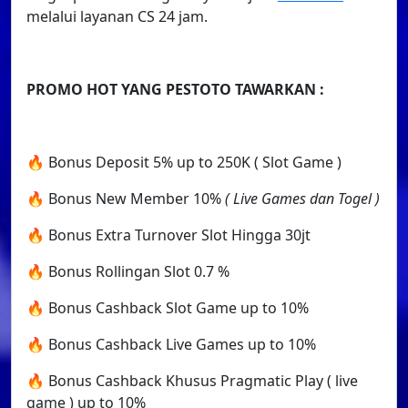
melalui layanan CS 24 jam.
PROMO HOT YANG PESTOTO TAWARKAN :
🔥 Bonus Deposit 5% up to 250K ( Slot Game )
🔥 Bonus New Member 10%
( Live Games dan Togel )
🔥 Bonus Extra Turnover Slot Hingga 30jt
🔥 Bonus Rollingan Slot 0.7 %
🔥 Bonus Cashback Slot Game up to 10%
🔥 Bonus Cashback Live Games up to 10%
🔥 Bonus Cashback Khusus Pragmatic Play ( live
game ) up to 10%