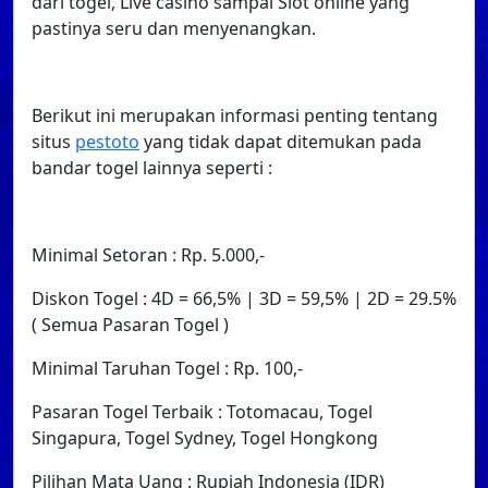
dari togel, Live casino sampai Slot online yang
pastinya seru dan menyenangkan.
Berikut ini merupakan informasi penting tentang
situs
pestoto
yang tidak dapat ditemukan pada
bandar togel lainnya seperti :
Minimal Setoran : Rp. 5.000,-
Diskon Togel : 4D = 66,5% | 3D = 59,5% | 2D = 29.5%
( Semua Pasaran Togel )
Minimal Taruhan Togel : Rp. 100,-
Pasaran Togel Terbaik : Totomacau, Togel
Singapura, Togel Sydney, Togel Hongkong
Pilihan Mata Uang : Rupiah Indonesia (IDR)