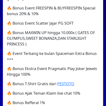
🔥 Bonus Event FREESPIN & BUYFREESPIN Special
bonus 20% & 10%
🔥 Bonus Event Scatter Jajar PG SOFT
🔥 Bonus MAXWIN UP hingga 10.000x ( GATES OF
OLYMPUS,SWEET BONANZA,DAN STARLIGHT
PRINCESS )
🔥 Event Terbang ke bulan Spaceman Extra Bonus
+++
🔥 Bonus Ekstra Event Pragmatic Play Joker Jewels
Hingga 100%
🔥 Bonus T-Shirt Gratis dari
PESTOTO
🔥 Bonus Ajak Teman Klaim live chat 10%
🔥 Bonus Refferal 1%