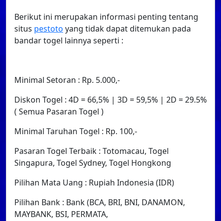
Berikut ini merupakan informasi penting tentang
situs
pestoto
yang tidak dapat ditemukan pada
bandar togel lainnya seperti :
Minimal Setoran : Rp. 5.000,-
Diskon Togel : 4D = 66,5% | 3D = 59,5% | 2D = 29.5%
( Semua Pasaran Togel )
Minimal Taruhan Togel : Rp. 100,-
Pasaran Togel Terbaik : Totomacau, Togel
Singapura, Togel Sydney, Togel Hongkong
Pilihan Mata Uang : Rupiah Indonesia (IDR)
Pilihan Bank : Bank (BCA, BRI, BNI, DANAMON,
MAYBANK, BSI, PERMATA,