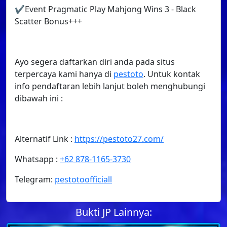
✔️Event Pragmatic Play Mahjong Wins 3 - Black
Scatter Bonus+++
Ayo segera daftarkan diri anda pada situs
terpercaya kami hanya di
pestoto
. Untuk kontak
info pendaftaran lebih lanjut boleh menghubungi
dibawah ini :
Alternatif Link :
https://pestoto27.com/
Whatsapp :
+62 878-1165-3730
Telegram:
pestotoofficiall
Bukti JP Lainnya: