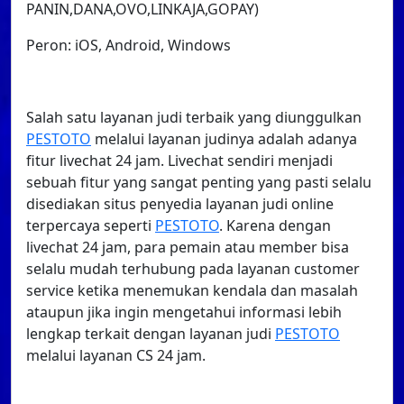
PANIN,DANA,OVO,LINKAJA,GOPAY)
Peron: iOS, Android, Windows
Salah satu layanan judi terbaik yang diunggulkan
PESTOTO
melalui layanan judinya adalah adanya
fitur livechat 24 jam. Livechat sendiri menjadi
sebuah fitur yang sangat penting yang pasti selalu
disediakan situs penyedia layanan judi online
terpercaya seperti
PESTOTO
. Karena dengan
livechat 24 jam, para pemain atau member bisa
selalu mudah terhubung pada layanan customer
service ketika menemukan kendala dan masalah
ataupun jika ingin mengetahui informasi lebih
lengkap terkait dengan layanan judi
PESTOTO
melalui layanan CS 24 jam.