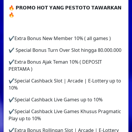
🔥 𝗣𝗥𝗢𝗠𝗢 𝗛𝗢𝗧 𝗬𝗔𝗡𝗚 𝗣𝗘𝗦𝗧𝗢𝗧𝗢 𝗧𝗔𝗪𝗔𝗥𝗞𝗔𝗡
🔥
✔️Extra Bonus New Member 10% ( all games )
✔️ Special Bonus Turn Over Slot hingga 80.000.000
✔️Extra Bonus Ajak Teman 10% ( DEPOSIT
PERTAMA )
✔️Special Cashback Slot | Arcade | E-Lottery up to
10%
✔️Special Cashback Live Games up to 10%
✔️Special Cashback Live Games Khusus Pragmatic
Play up to 10%
✔️Extra Bonus Rollingan Slot | Arcade | E-Lottery