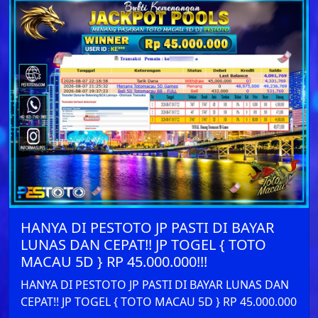
HANYA DI PESTOTO JP PASTI DI BAYAR
LUNAS DAN CEPAT!! JP TOGEL { TOTO
MACAU 5D } RP 45.000.000!!!
HANYA DI PESTOTO JP PASTI DI BAYAR LUNAS DAN
CEPAT!! JP TOGEL { TOTO MACAU 5D } RP 45.000.000