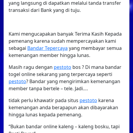
yang langsung di dapatkan melalui tanda transfer
transaksi dari Bank yang di tuju.
Kami mengucapakan banyak Terima Kasih Kepada
pemenang karena sudah mempercayakan kami
sebagai
Bandar Tepercaya
yang membayar semua
kemenangan member hingga lunas.
Masih ragu dengan
pestoto
bos ? Di mana bandar
togel online sekarang yang terpercaya seperti
pestoto
? Bandar yang mengirimkan kemenangan
member tanpa bertele – tele. Jadi….
tidak perlu khawatir pada situs
pestoto
karena
kemenangan anda berapapun akan dibayarakan
hingga lunas kepada pemenang.
“Bukan bandar online kaleng – kaleng bosku, tapi