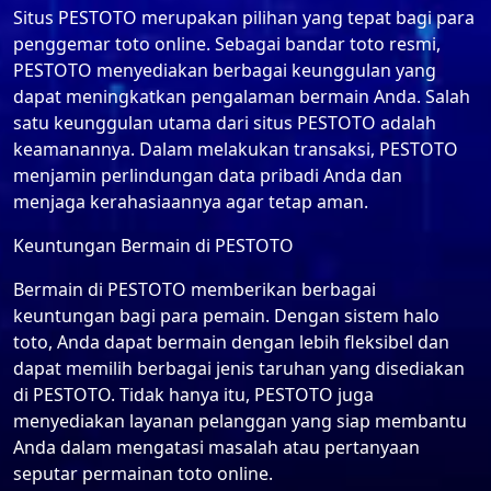
Situs PESTOTO merupakan pilihan yang tepat bagi para
penggemar toto online. Sebagai bandar toto resmi,
PESTOTO menyediakan berbagai keunggulan yang
dapat meningkatkan pengalaman bermain Anda. Salah
satu keunggulan utama dari situs PESTOTO adalah
keamanannya. Dalam melakukan transaksi, PESTOTO
menjamin perlindungan data pribadi Anda dan
menjaga kerahasiaannya agar tetap aman.
Keuntungan Bermain di PESTOTO
Bermain di PESTOTO memberikan berbagai
keuntungan bagi para pemain. Dengan sistem halo
toto, Anda dapat bermain dengan lebih fleksibel dan
dapat memilih berbagai jenis taruhan yang disediakan
di PESTOTO. Tidak hanya itu, PESTOTO juga
menyediakan layanan pelanggan yang siap membantu
Anda dalam mengatasi masalah atau pertanyaan
seputar permainan toto online.