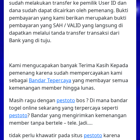
sudah melakukan transfer ke pemilik User ID dan
dana sudah dapat dicairkan oleh pemenang. Bukti
pembayaran yang kami berikan merupakan bukti
pembayaran yang SAH / VALID yang langsung di
dapatkan melalui tanda transfer transaksi dari
Bank yang di tuju.
Kami mengucapakan banyak Terima Kasih Kepada
pemenang karena sudah mempercayakan kami
sebagai
Bandar Tepercaya
yang membayar semua
kemenangan member hingga lunas.
Masih ragu dengan
pestoto
bos ? Di mana bandar
togel online sekarang yang terpercaya seperti
pestoto
? Bandar yang mengirimkan kemenangan
member tanpa bertele – tele. Jadi….
tidak perlu khawatir pada situs
pestoto
karena