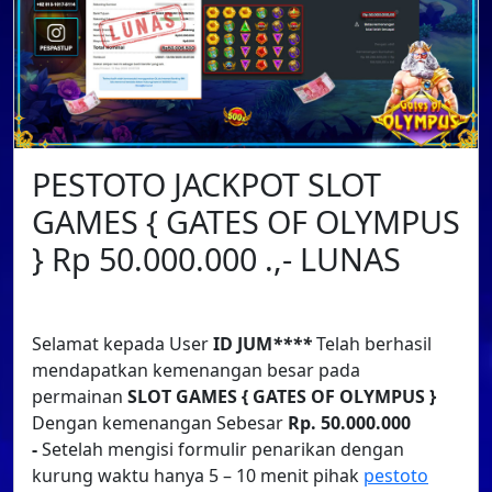
PESTOTO JACKPOT SLOT
GAMES { GATES OF OLYMPUS
} Rp 50.000.000 .,- LUNAS
Selamat kepada User
ID JUM
****
Telah berhasil
mendapatkan kemenangan besar pada
permainan
SLOT GAMES { GATES OF OLYMPUS }
Dengan kemenangan Sebesar
Rp. 50.000.000
-
Setelah mengisi formulir penarikan dengan
kurung waktu hanya 5 – 10 menit pihak
pestoto