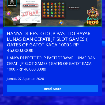
HANYA DI PESTOTO JP PASTI DI BAYAR
LUNAS DAN CEPAT!! JP SLOT GAMES {
GATES OF GATOT KACA 1000 } RP
46.000.000!!!
HANYA DI PESTOTO JP PASTI DI BAYAR LUNAS DAN
CEPAT!! JP SLOT GAMES { GATES OF GATOT KACA
1000 } RP 46.000.000!!!
Jumat, 07 Agustus 2026
Read More