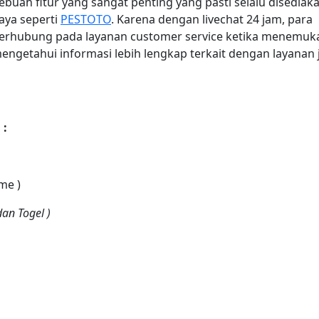
sebuah fitur yang sangat penting yang pasti selalu disediak
caya seperti
PESTOTO
. Karena dengan livechat 24 jam, para
terhubung pada layanan customer service ketika menemuk
engetahui informasi lebih lengkap terkait dengan layanan 
 :
me )
dan Togel )