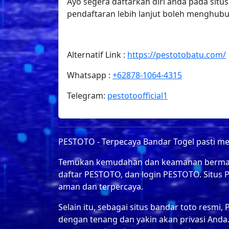
Ayo segera daftarkan diri anda pada situ
pendaftaran lebih lanjut boleh menghubun
Alternatif Link :
https://pestotobatu.com/
Whatsapp :
+62878-1064-4315
Telegram:
pestotoofficial1
PESTOTO - Terpecaya Bandar Togel pasti 
Temukan kemudahan dan keamanan bermain t
daftar PESTOTO, dan login PESTOTO. Situs
aman dan terpercaya.
Selain itu, sebagai situs bandar toto res
dengan tenang dan yakin akan privasi Anda