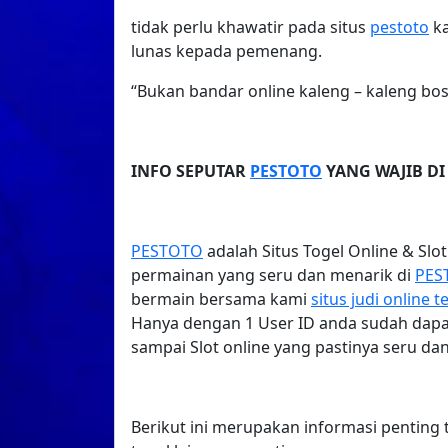
tidak perlu khawatir pada situs
pestoto
ka
lunas kepada pemenang.
“Bukan bandar online kaleng – kaleng bosk
INFO SEPUTAR
PESTOTO
YANG WAJIB DI
PESTOTO
adalah Situs Togel Online & Sl
permainan yang seru dan menarik di
PES
bermain bersama kami
situs judi online 
Hanya dengan 1 User ID anda sudah dapa
sampai Slot online yang pastinya seru d
Berikut ini merupakan informasi penting 