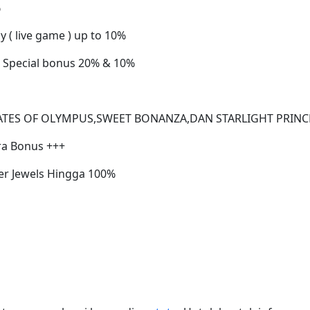
%
( live game ) up to 10%
 Special bonus 20% & 10%
GATES OF OLYMPUS,SWEET BONANZA,DAN STARLIGHT PRINCE
ra Bonus +++
ker Jewels Hingga 100%