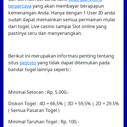
terpercaya
yang akan membayar berapapun
kemenangan Anda. Hanya dengan 1 User ID anda
sudah dapat memainkan semua permainan mulai
dari togel, Live casino sampai Slot online yang
pastinya seru dan menyenangkan.
Berikut ini merupakan informasi penting tentang
situs
pestoto
yang tidak dapat ditemukan pada
bandar togel lainnya seperti :
Minimal Setoran : Rp. 5.000,-
Diskon Togel : 4D = 66,5% | 3D = 59,5% | 2D = 29.5%
( Semua Pasaran Togel )
Minimal Taruhan Togel : Rp. 100,-