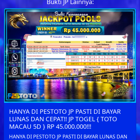
Bukti JP Lainnya:
HANYA DI PESTOTO JP PASTI DI BAYAR
LUNAS DAN CEPAT!! JP TOGEL { TOTO
MACAU 5D } RP 45.000.000!!!
HANYA DI PESTOTO JP PASTI DI BAYAR LUNAS DAN