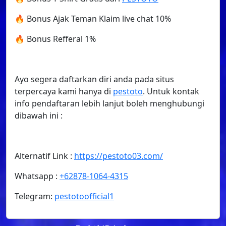
🔥 Bonus Ajak Teman Klaim live chat 10%
🔥 Bonus Refferal 1%
Ayo segera daftarkan diri anda pada situs
terpercaya kami hanya di
pestoto
. Untuk kontak
info pendaftaran lebih lanjut boleh menghubungi
dibawah ini :
Alternatif Link :
https://pestoto03.com/
Whatsapp :
+62878-1064-4315
Telegram:
pestotoofficial1