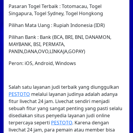
Pasaran Togel Terbaik : Totomacau, Togel
Singapura, Togel Sydney, Togel Hongkong
Pilihan Mata Uang : Rupiah Indonesia (IDR)
Pilihan Bank : Bank (BCA, BRI, BNI, DANAMON,
MAYBANK, BSI, PERMATA,
PANIN,DANA,OVO,LINKAJA,GOPAY)
Peron: iOS, Android, Windows
Salah satu layanan judi terbaik yang diunggulkan
PESTOTO
melalui layanan judinya adalah adanya
fitur livechat 24 jam. Livechat sendiri menjadi
sebuah fitur yang sangat penting yang pasti selalu
disediakan situs penyedia layanan judi online
terpercaya seperti
PESTOTO
. Karena dengan
livechat 24 jam, para pemain atau member bisa