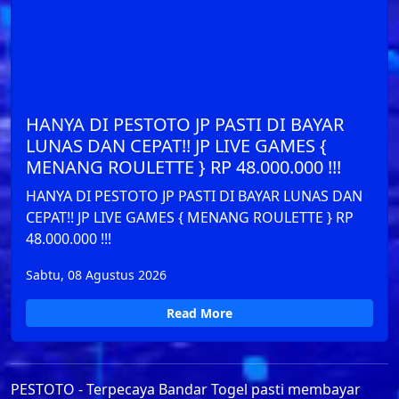
HANYA DI PESTOTO JP PASTI DI BAYAR
LUNAS DAN CEPAT!! JP LIVE GAMES {
MENANG ROULETTE } RP 48.000.000 !!!
HANYA DI PESTOTO JP PASTI DI BAYAR LUNAS DAN
CEPAT!! JP LIVE GAMES { MENANG ROULETTE } RP
48.000.000 !!!
Sabtu, 08 Agustus 2026
Read More
PESTOTO - Terpecaya Bandar Togel pasti membayar