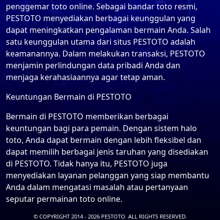
penggemar toto online. Sebagai bandar toto resmi,
PESTOTO menyediakan berbagai keunggulan yang
dapat meningkatkan pengalaman bermain Anda. Salah
satu keunggulan utama dari situs PESTOTO adalah
keamanannya. Dalam melakukan transaksi, PESTOTO
menjamin perlindungan data pribadi Anda dan
menjaga kerahasiaannya agar tetap aman.
Keuntungan Bermain di PESTOTO
Bermain di PESTOTO memberikan berbagai
keuntungan bagi para pemain. Dengan sistem halo
toto, Anda dapat bermain dengan lebih fleksibel dan
dapat memilih berbagai jenis taruhan yang disediakan
di PESTOTO. Tidak hanya itu, PESTOTO juga
menyediakan layanan pelanggan yang siap membantu
Anda dalam mengatasi masalah atau pertanyaan
seputar permainan toto online.
© COPYRIGHT 2014 - 2026 PESTOTO. ALL RIGHTS RESERVED.