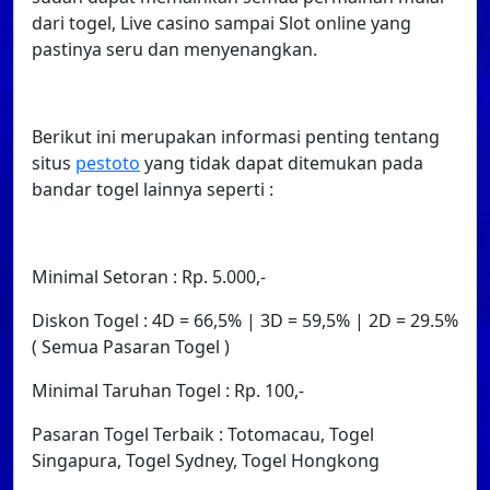
dari togel, Live casino sampai Slot online yang
pastinya seru dan menyenangkan.
Berikut ini merupakan informasi penting tentang
situs
pestoto
yang tidak dapat ditemukan pada
bandar togel lainnya seperti :
Minimal Setoran : Rp. 5.000,-
Diskon Togel : 4D = 66,5% | 3D = 59,5% | 2D = 29.5%
( Semua Pasaran Togel )
Minimal Taruhan Togel : Rp. 100,-
Pasaran Togel Terbaik : Totomacau, Togel
Singapura, Togel Sydney, Togel Hongkong