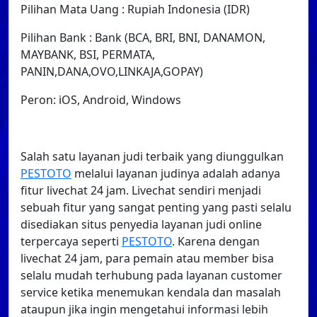
Pilihan Mata Uang : Rupiah Indonesia (IDR)
Pilihan Bank : Bank (BCA, BRI, BNI, DANAMON,
MAYBANK, BSI, PERMATA,
PANIN,DANA,OVO,LINKAJA,GOPAY)
Peron: iOS, Android, Windows
Salah satu layanan judi terbaik yang diunggulkan
PESTOTO
melalui layanan judinya adalah adanya
fitur livechat 24 jam. Livechat sendiri menjadi
sebuah fitur yang sangat penting yang pasti selalu
disediakan situs penyedia layanan judi online
terpercaya seperti
PESTOTO
. Karena dengan
livechat 24 jam, para pemain atau member bisa
selalu mudah terhubung pada layanan customer
service ketika menemukan kendala dan masalah
ataupun jika ingin mengetahui informasi lebih