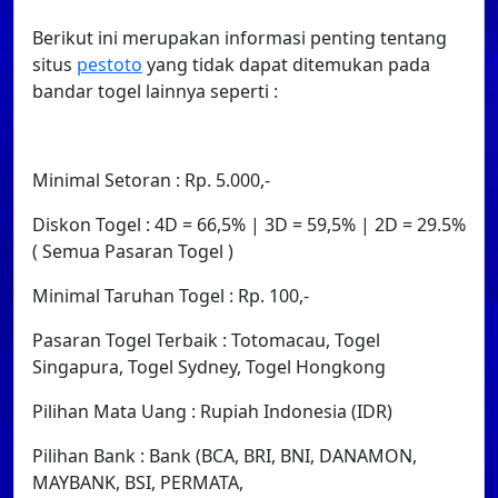
Berikut ini merupakan informasi penting tentang
situs
pestoto
yang tidak dapat ditemukan pada
bandar togel lainnya seperti :
Minimal Setoran : Rp. 5.000,-
Diskon Togel : 4D = 66,5% | 3D = 59,5% | 2D = 29.5%
( Semua Pasaran Togel )
Minimal Taruhan Togel : Rp. 100,-
Pasaran Togel Terbaik : Totomacau, Togel
Singapura, Togel Sydney, Togel Hongkong
Pilihan Mata Uang : Rupiah Indonesia (IDR)
Pilihan Bank : Bank (BCA, BRI, BNI, DANAMON,
MAYBANK, BSI, PERMATA,