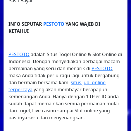
Pasti Bayar”
INFO SEPUTAR
PESTOTO
YANG WAJIB DI
KETAHUI
PESTOTO
adalah Situs Togel Online & Slot Online di
Indonesia. Dengan menyediakan berbagai macam
permainan yang seru dan menarik di
PESTOTO
,
maka Anda tidak perlu ragu lagi untuk bergabung
dan bermain bersama kami
situs judi online
terpercaya
yang akan membayar berapapun
kemenangan Anda. Hanya dengan 1 User ID anda
sudah dapat memainkan semua permainan mulai
dari togel, Live casino sampai Slot online yang
pastinya seru dan menyenangkan.