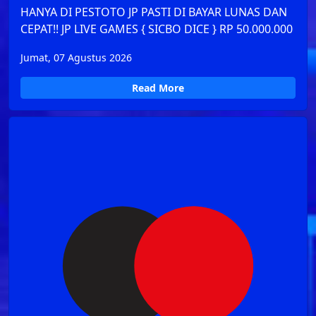
HANYA DI PESTOTO JP PASTI DI BAYAR LUNAS DAN
CEPAT!! JP LIVE GAMES { SICBO DICE } RP 50.000.000
Jumat, 07 Agustus 2026
Read More