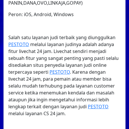
PANIN,DANA,OVO,LINKAJA,GOPAY)
Peron: iOS, Android, Windows
Salah satu layanan judi terbaik yang diunggulkan
PESTOTO
melalui layanan judinya adalah adanya
fitur livechat 24 jam. Livechat sendiri menjadi
sebuah fitur yang sangat penting yang pasti selalu
disediakan situs penyedia layanan judi online
terpercaya seperti
PESTOTO
. Karena dengan
livechat 24 jam, para pemain atau member bisa
selalu mudah terhubung pada layanan customer
service ketika menemukan kendala dan masalah
ataupun jika ingin mengetahui informasi lebih
lengkap terkait dengan layanan judi
PESTOTO
melalui layanan CS 24 jam.