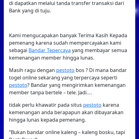
di dapatkan melalui tanda transfer transaksi dari
Bank yang di tuju.
Kami mengucapakan banyak Terima Kasih Kepada
pemenang karena sudah mempercayakan kami
sebagai
Bandar Tepercaya
yang membayar semua
kemenangan member hingga lunas.
Masih ragu dengan
pestoto
bos ? Di mana bandar
togel online sekarang yang terpercaya seperti
pestoto
? Bandar yang mengirimkan kemenangan
member tanpa bertele – tele. Jadi….
tidak perlu khawatir pada situs
pestoto
karena
kemenangan anda berapapun akan dibayarakan
hingga lunas kepada pemenang.
“Bukan bandar online kaleng – kaleng bosku, tapi