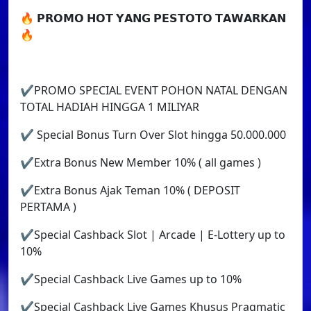
🔥 𝗣𝗥𝗢𝗠𝗢 𝗛𝗢𝗧 𝗬𝗔𝗡𝗚 𝗣𝗘𝗦𝗧𝗢𝗧𝗢 𝗧𝗔𝗪𝗔𝗥𝗞𝗔𝗡
🔥
✔️PROMO SPECIAL EVENT POHON NATAL DENGAN
TOTAL HADIAH HINGGA 1 MILIYAR
✔️ Special Bonus Turn Over Slot hingga 50.000.000
✔️Extra Bonus New Member 10% ( all games )
✔️Extra Bonus Ajak Teman 10% ( DEPOSIT
PERTAMA )
✔️Special Cashback Slot | Arcade | E-Lottery up to
10%
✔️Special Cashback Live Games up to 10%
✔️Special Cashback Live Games Khusus Pragmatic