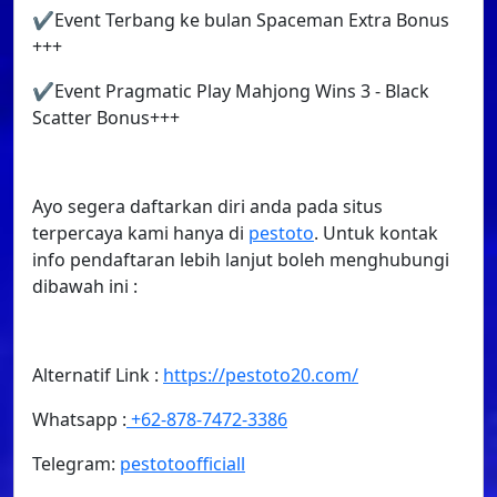
✔️Event Terbang ke bulan Spaceman Extra Bonus
+++
✔️Event Pragmatic Play Mahjong Wins 3 - Black
Scatter Bonus+++
Ayo segera daftarkan diri anda pada situs
terpercaya kami hanya di
pestoto
. Untuk kontak
info pendaftaran lebih lanjut boleh menghubungi
dibawah ini :
Alternatif Link :
https://pestoto20.com/
Whatsapp :
+62-878-7472-3386
Telegram:
pestotoofficiall