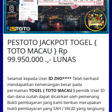
PESTOTO JACKPOT TOGEL {
TOTO MACAU } Rp
99.950.000 .,- LUNAS
Selamat kepada User
ID ZHO****
Telah berhasil
mendapatkan kemenangan besar pada
permainan
TOGEL
{ TOTO MACAU }
pemilik User ID
dan dana sudah dapat dicairkan oleh pemenang.
Bukti pembayaran yang kami berikan merupakan
bukti pembayaran yang SAH / VALID yang langsung