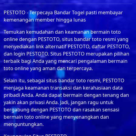
PESTOTO - Terpecaya Bandar Togel pasti membayar
kemenangan member hingga lunas
Temukan kemudahan dan keamanan bermain toto
online dengan PESTOTO, situs bandar toto resmi yang
menyediakan link alternatif PESTOTO, daftar PESTOTO,
dan login PESTOTO. Situs PESTOTO merupakan pilihan
terbaik bagi Anda yang mencari pengalaman bermain
toto online yang aman dan terpercaya.
Selain itu, sebagai situs bandar toto resmi, PESTOTO
menjaga keamanan transaksi dan kerahasiaan data
pribadi Anda. Anda dapat bermain dengan tenang dan
yakin akan privasi Anda. Jadi, jangan ragu untuk
bergabung dengan PESTOTO dan rasakan sensasi
bermain toto online yang menyenangkan dan
menguntungkan.