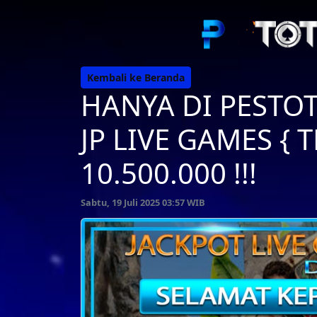
Kembali ke Beranda
HANYA DI PESTOTO
JP LIVE GAMES { 
10.500.000 !!!
Sabtu, 19 Juli 2025 03:57 WIB