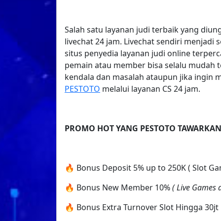
Salah satu layanan judi terbaik yang diu
livechat 24 jam. Livechat sendiri menjadi 
situs penyedia layanan judi online terper
pemain atau member bisa selalu mudah 
kendala dan masalah ataupun jika ingin m
PESTOTO
melalui layanan CS 24 jam.
PROMO HOT YANG PESTOTO TAWARKAN
🔥 Bonus Deposit 5% up to 250K ( Slot Ga
🔥 Bonus New Member 10%
( Live Games 
🔥 Bonus Extra Turnover Slot Hingga 30jt