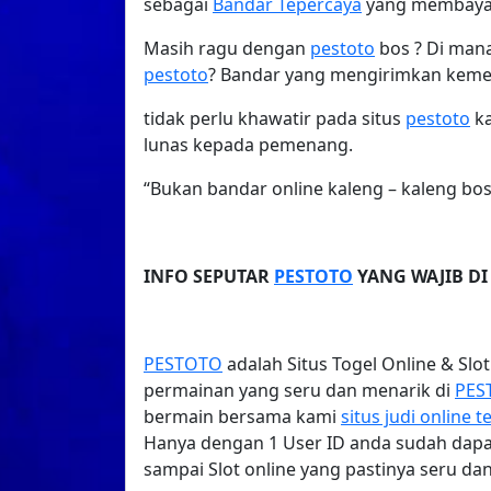
sebagai
Bandar Tepercaya
yang membayar
Masih ragu dengan
pestoto
bos ? Di mana
pestoto
? Bandar yang mengirimkan kemen
tidak perlu khawatir pada situs
pestoto
ka
lunas kepada pemenang.
“Bukan bandar online kaleng – kaleng bosk
INFO SEPUTAR
PESTOTO
YANG WAJIB DI
PESTOTO
adalah Situs Togel Online & Sl
permainan yang seru dan menarik di
PES
bermain bersama kami
situs judi online 
Hanya dengan 1 User ID anda sudah dapa
sampai Slot online yang pastinya seru d