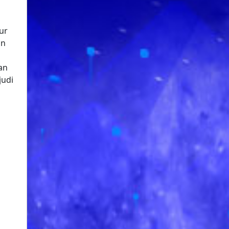
ur
an
an
judi