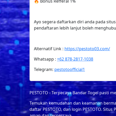
🔥 Bonus Refferal 1%
Ayo segera daftarkan diri anda pada situ
pendaftaran lebih lanjut boleh menghubun
Alternatif Link :
https://pestoto03.com/
Whatsapp :
+62 878-2817-1038
Telegram:
pestotoofficial1
PESTOTO - Terpecaya Bandar Togel pasti 
Temukan kemudahan dan keamanan bermain t
daftar PESTOTO, dan login PESTOTO. Situs
aman dan terpercaya.