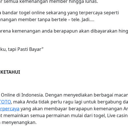
 semua kemenangan member hingga lunas.
 bandar togel online sekarang yang terpercaya seperti
angan member tanpa bertele – tele. Jadi….
rena kemenangan anda berapapun akan dibayarakan hin
u, tapi Pasti Bayar”
 KETAHUI
ot Online di Indonesia. Dengan menyediakan berbagai maca
TOTO
, maka Anda tidak perlu ragu lagi untuk bergabung d
terpercaya
yang akan membayar berapapun kemenangan An
t memainkan semua permainan mulai dari togel, Live casi
an menyenangkan.