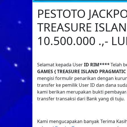
PESTOTO JACKPO
TREASURE ISLAN
10.500.000 .,- L
Selamat kepada User
ID RIM
****
Telah 
GAMES { TREASURE ISLAND PRAGMATIC
mengisi formulir penarikan dengan kurun
transfer ke pemilik User ID dan dana su
kami berikan merupakan bukti pembayara
transfer transaksi dari Bank yang di tuju.
Kami mengucapakan banyak Terima Kasi