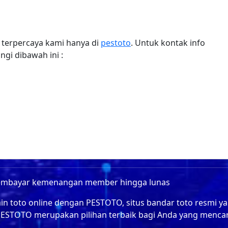
s terpercaya kami hanya di
pestoto
. Untuk kontak info
gi dibawah ini :
membayar kemenangan member hingga lunas
oto online dengan PESTOTO, situs bandar toto resmi yan
 PESTOTO merupakan pilihan terbaik bagi Anda yang menca