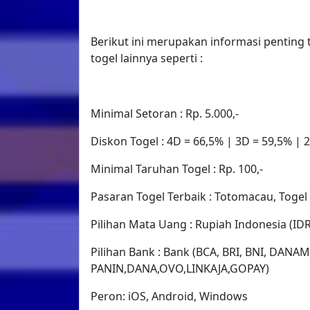
Berikut ini merupakan informasi penting 
togel lainnya seperti :
Minimal Setoran : Rp. 5.000,-
Diskon Togel : 4D = 66,5% | 3D = 59,5% | 
Minimal Taruhan Togel : Rp. 100,-
Pasaran Togel Terbaik : Totomacau, Toge
Pilihan Mata Uang : Rupiah Indonesia (IDR
Pilihan Bank : Bank (BCA, BRI, BNI, DAN
PANIN,DANA,OVO,LINKAJA,GOPAY)
Peron: iOS, Android, Windows