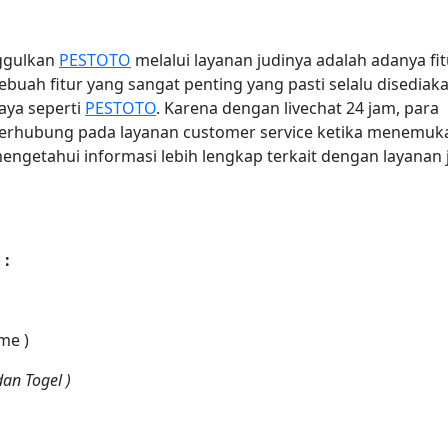
nggulkan
PESTOTO
melalui layanan judinya adalah adanya fit
sebuah fitur yang sangat penting yang pasti selalu disediak
caya seperti
PESTOTO
. Karena dengan livechat 24 jam, para
terhubung pada layanan customer service ketika menemuk
engetahui informasi lebih lengkap terkait dengan layanan 
 :
me )
dan Togel )