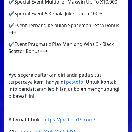
✔️Special Event Multiplier Maxwin Up To X10.000
✔️Special Event 5 Kepala Joker up to 100%
✔️Event Terbang ke bulan Spaceman Extra Bonus
+++
✔️Event Pragmatic Play Mahjong Wins 3 - Black
Scatter Bonus+++
Ayo segera daftarkan diri anda pada situs
terpercaya kami hanya di
pestoto
. Untuk kontak
info pendaftaran lebih lanjut boleh menghubungi
dibawah ini :
Alternatif Link :
https://pestoto19.com/
Whatsapp :
+62-878-7472-3386