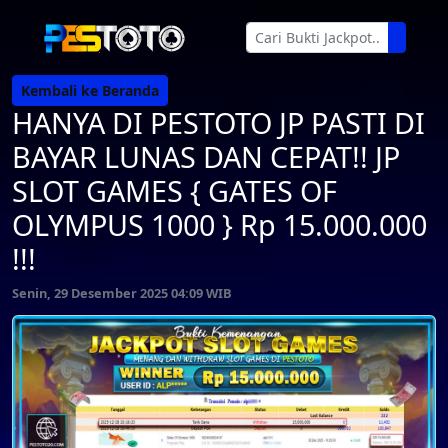
Kembali ke Beranda
HANYA DI PESTOTO JP PASTI DI
BAYAR LUNAS DAN CEPAT!! JP
SLOT GAMES { GATES OF
OLYMPUS 1000 } Rp 15.000.000
!!!
Senin, 29 Desember 2025 04:09 WIB