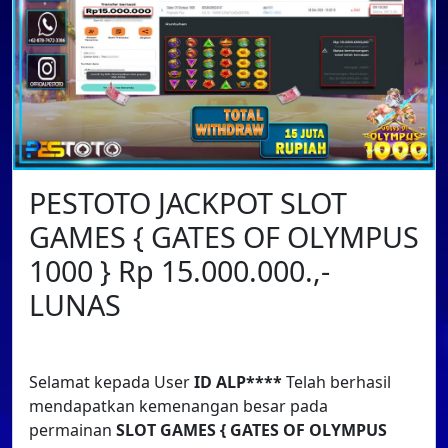
PESTOTO JACKPOT SLOT
GAMES { GATES OF OLYMPUS
1000 } Rp 15.000.000.,-
LUNAS
Selamat kepada User
ID ALP****
Telah berhasil
mendapatkan kemenangan besar pada
permainan
SLOT GAMES
{ GATES OF OLYMPUS