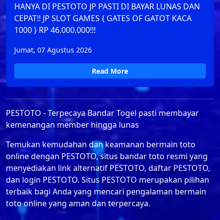
HANYA DI PESTOTO JP PASTI DI BAYAR LUNAS DAN
CEPAT!! JP SLOT GAMES { GATES OF GATOT KACA
1000 } RP 46.000.000!!!
Jumat, 07 Agustus 2026
Read More
PESTOTO - Terpecaya Bandar Togel pasti membayar
kemenangan member hingga lunas
Temukan kemudahan dan keamanan bermain toto
online dengan PESTOTO, situs bandar toto resmi yang
menyediakan link alternatif PESTOTO, daftar PESTOTO,
dan login PESTOTO. Situs PESTOTO merupakan pilihan
terbaik bagi Anda yang mencari pengalaman bermain
toto online yang aman dan terpercaya.