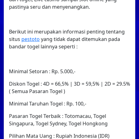
pastinya seru dan menyenangkan.
Berikut ini merupakan informasi penting tentang
situs
pestoto
yang tidak dapat ditemukan pada
bandar togel lainnya seperti :
Minimal Setoran : Rp. 5.000,-
Diskon Togel : 4D = 66,5% | 3D = 59,5% | 2D = 29.5%
( Semua Pasaran Togel )
Minimal Taruhan Togel : Rp. 100,-
Pasaran Togel Terbaik : Totomacau, Togel
Singapura, Togel Sydney, Togel Hongkong
Pilihan Mata Uang : Rupiah Indonesia (IDR)