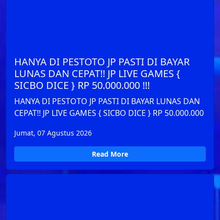
HANYA DI PESTOTO JP PASTI DI BAYAR
LUNAS DAN CEPAT!! JP LIVE GAMES {
SICBO DICE } RP 50.000.000 !!!
HANYA DI PESTOTO JP PASTI DI BAYAR LUNAS DAN
CEPAT!! JP LIVE GAMES { SICBO DICE } RP 50.000.000
Jumat, 07 Agustus 2026
Read More