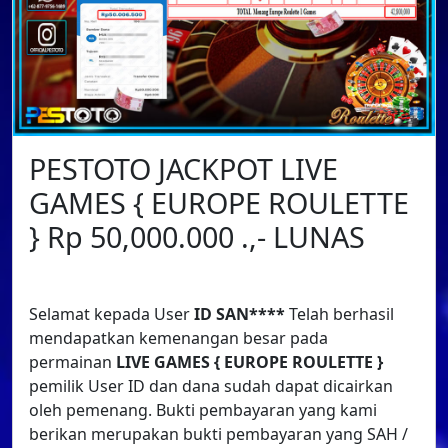
PESTOTO JACKPOT LIVE
GAMES { EUROPE ROULETTE
} Rp 50,000.000 .,- LUNAS
Selamat kepada User
ID SAN****
Telah berhasil
mendapatkan kemenangan besar pada
permainan
LIVE GAMES { EUROPE ROULETTE }
pemilik User ID dan dana sudah dapat dicairkan
oleh pemenang. Bukti pembayaran yang kami
berikan merupakan bukti pembayaran yang SAH /