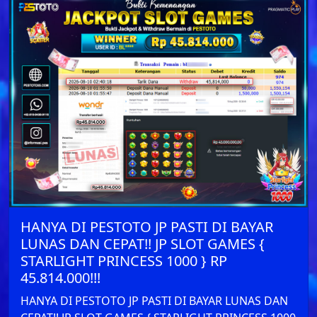
HANYA DI PESTOTO JP PASTI DI BAYAR
LUNAS DAN CEPAT!! JP SLOT GAMES {
STARLIGHT PRINCESS 1000 } RP
45.814.000!!!
HANYA DI PESTOTO JP PASTI DI BAYAR LUNAS DAN