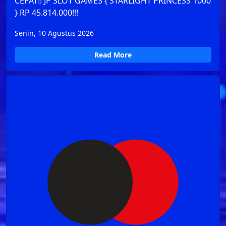
CEPAT!! JP SLOT GAMES { STARLIGHT PRINCESS 1000
} RP 45.814.000!!!
Senin, 10 Agustus 2026
Read More