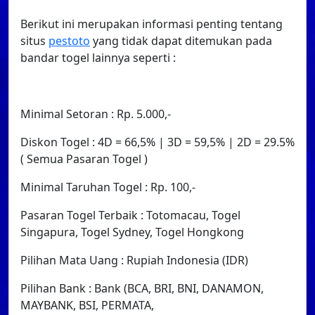
Berikut ini merupakan informasi penting tentang
situs
pestoto
yang tidak dapat ditemukan pada
bandar togel lainnya seperti :
Minimal Setoran : Rp. 5.000,-
Diskon Togel : 4D = 66,5% | 3D = 59,5% | 2D = 29.5%
( Semua Pasaran Togel )
Minimal Taruhan Togel : Rp. 100,-
Pasaran Togel Terbaik : Totomacau, Togel
Singapura, Togel Sydney, Togel Hongkong
Pilihan Mata Uang : Rupiah Indonesia (IDR)
Pilihan Bank : Bank (BCA, BRI, BNI, DANAMON,
MAYBANK, BSI, PERMATA,