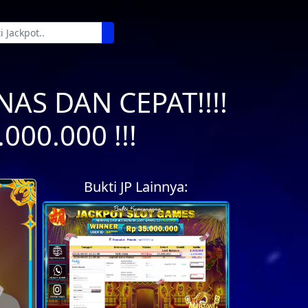
NAS DAN CEPAT!!!!
00.000 !!!
Bukti JP Lainnya: