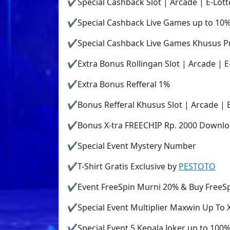
✔️Special Cashback Slot | Arcade | E-Lott
✔️Special Cashback Live Games up to 10
✔️Special Cashback Live Games Khusus P
✔️Extra Bonus Rollingan Slot | Arcade | E
✔️Extra Bonus Refferal 1%
✔️Bonus Refferal Khusus Slot | Arcade | 
✔️Bonus X-tra FREECHIP Rp. 2000 Downl
✔️Special Event Mystery Number
✔️T-Shirt Gratis Exclusive by
PESTOTO
✔️Event FreeSpin Murni 20% & Buy FreeS
✔️Special Event Multiplier Maxwin Up To 
✔️Special Event 5 Kepala Joker up to 100