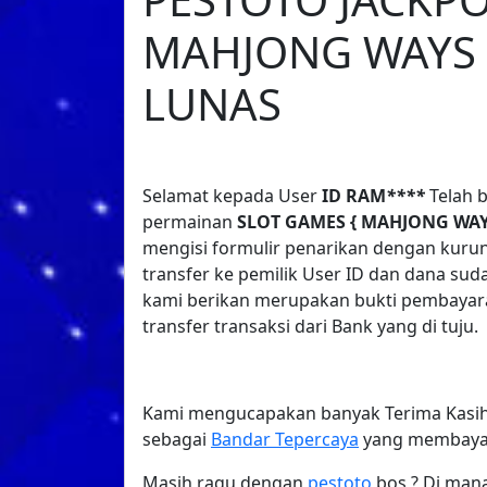
MAHJONG WAYS } 
LUNAS
Selamat kepada User
ID RAM
****
Telah 
permainan
SLOT GAMES { MAHJONG WAY
mengisi formulir penarikan dengan kurun
transfer ke pemilik User ID dan dana su
kami berikan merupakan bukti pembayara
transfer transaksi dari Bank yang di tuju.
Kami mengucapakan banyak Terima Kasi
sebagai
Bandar Tepercaya
yang membayar
Masih ragu dengan
pestoto
bos ? Di mana