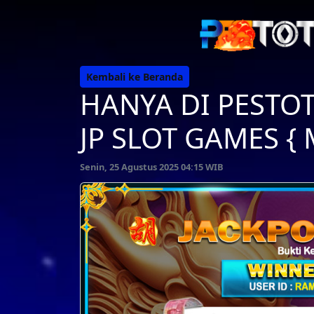
Kembali ke Beranda
HANYA DI PESTOTO
JP SLOT GAMES { 
Senin, 25 Agustus 2025 04:15 WIB