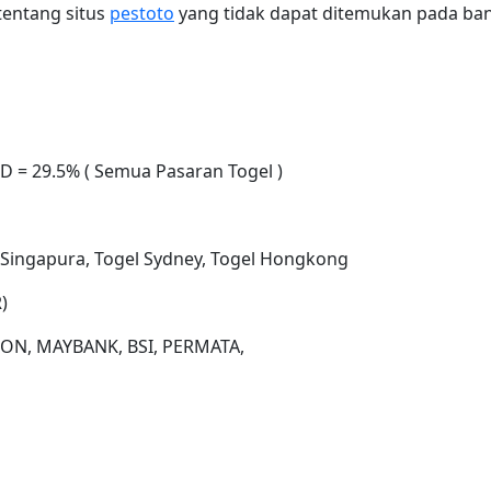
tentang situs
pestoto
yang tidak dapat ditemukan pada ba
2D = 29.5% ( Semua Pasaran Togel )
l Singapura, Togel Sydney, Togel Hongkong
)
AMON, MAYBANK, BSI, PERMATA,