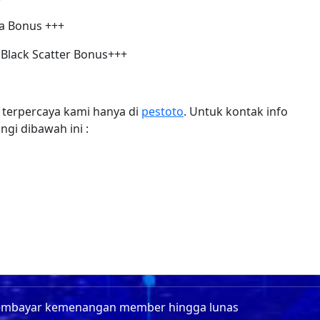
a Bonus +++
 Black Scatter Bonus+++
s terpercaya kami hanya di
pestoto
. Untuk kontak info
gi dibawah ini :
membayar kemenangan member hingga lunas