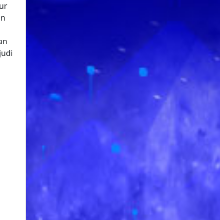
ur
an
an
judi