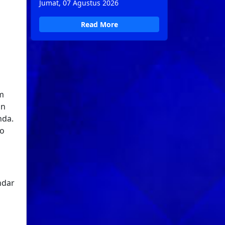
Jumat, 07 Agustus 2026
Read More
m
an
da.
no
ndar