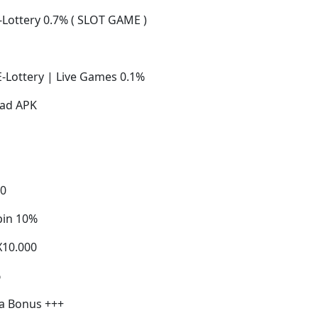
-Lottery 0.7% ( SLOT GAME )
E-Lottery | Live Games 0.1%
oad APK
00
pin 10%
X10.000
%
a Bonus +++