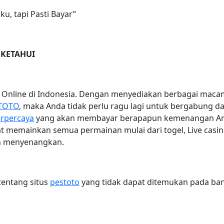
u, tapi Pasti Bayar”
 KETAHUI
ot Online di Indonesia. Dengan menyediakan berbagai maca
TOTO
, maka Anda tidak perlu ragu lagi untuk bergabung d
terpercaya
yang akan membayar berapapun kemenangan An
t memainkan semua permainan mulai dari togel, Live casi
an menyenangkan.
tentang situs
pestoto
yang tidak dapat ditemukan pada ba