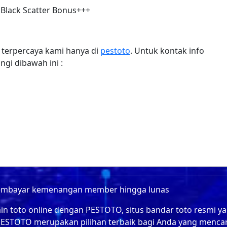
 Black Scatter Bonus+++
s terpercaya kami hanya di
pestoto
. Untuk kontak info
gi dibawah ini :
membayar kemenangan member hingga lunas
oto online dengan PESTOTO, situs bandar toto resmi yan
 PESTOTO merupakan pilihan terbaik bagi Anda yang menca