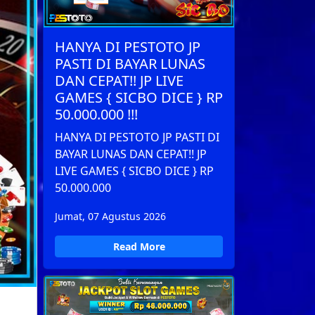
HANYA DI PESTOTO JP
PASTI DI BAYAR LUNAS
DAN CEPAT!! JP LIVE
GAMES { SICBO DICE } RP
50.000.000 !!!
HANYA DI PESTOTO JP PASTI DI
BAYAR LUNAS DAN CEPAT!! JP
LIVE GAMES { SICBO DICE } RP
50.000.000
Jumat, 07 Agustus 2026
Read More