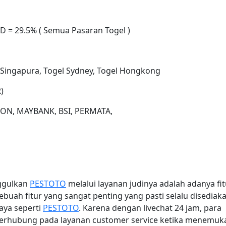
2D = 29.5% ( Semua Pasaran Togel )
l Singapura, Togel Sydney, Togel Hongkong
)
AMON, MAYBANK, BSI, PERMATA,
nggulkan
PESTOTO
melalui layanan judinya adalah adanya fit
sebuah fitur yang sangat penting yang pasti selalu disediak
caya seperti
PESTOTO
. Karena dengan livechat 24 jam, para
terhubung pada layanan customer service ketika menemuk