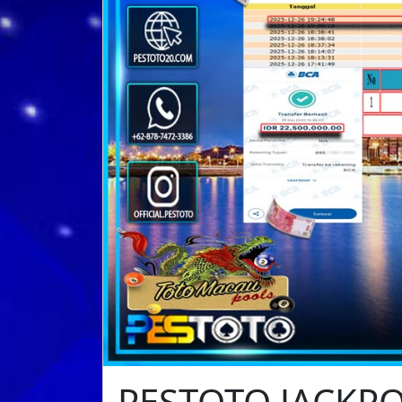
PESTOTO JACKPO