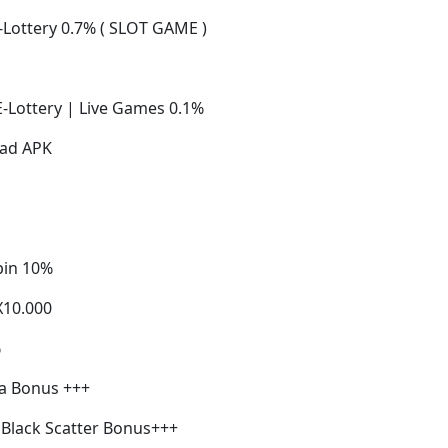
-Lottery 0.7% ( SLOT GAME )
E-Lottery | Live Games 0.1%
oad APK
pin 10%
X10.000
%
a Bonus +++
 Black Scatter Bonus+++