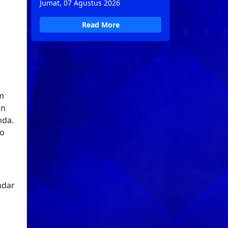
Jumat, 07 Agustus 2026
Read More
m
an
da.
no
ndar