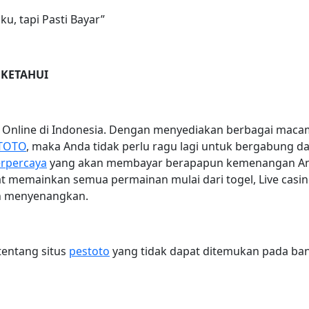
u, tapi Pasti Bayar”
 KETAHUI
ot Online di Indonesia. Dengan menyediakan berbagai maca
TOTO
, maka Anda tidak perlu ragu lagi untuk bergabung d
terpercaya
yang akan membayar berapapun kemenangan An
t memainkan semua permainan mulai dari togel, Live casi
an menyenangkan.
tentang situs
pestoto
yang tidak dapat ditemukan pada ba