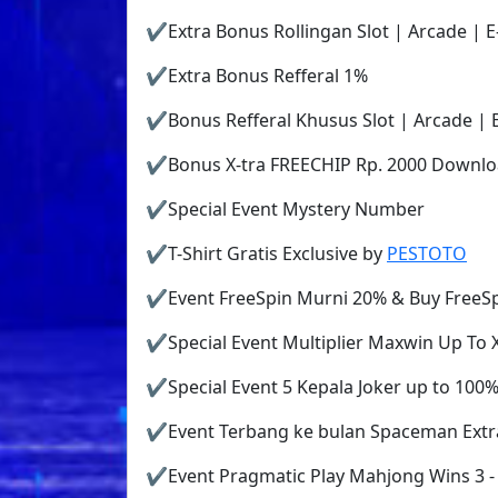
✔️Extra Bonus Rollingan Slot | Arcade | E
✔️Extra Bonus Refferal 1%
✔️Bonus Refferal Khusus Slot | Arcade | 
✔️Bonus X-tra FREECHIP Rp. 2000 Downl
✔️Special Event Mystery Number
✔️T-Shirt Gratis Exclusive by
PESTOTO
✔️Event FreeSpin Murni 20% & Buy FreeS
✔️Special Event Multiplier Maxwin Up To 
✔️Special Event 5 Kepala Joker up to 100
✔️Event Terbang ke bulan Spaceman Extr
✔️Event Pragmatic Play Mahjong Wins 3 -