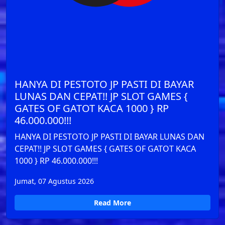
HANYA DI PESTOTO JP PASTI DI BAYAR
LUNAS DAN CEPAT!! JP SLOT GAMES {
GATES OF GATOT KACA 1000 } RP
46.000.000!!!
HANYA DI PESTOTO JP PASTI DI BAYAR LUNAS DAN
CEPAT!! JP SLOT GAMES { GATES OF GATOT KACA
1000 } RP 46.000.000!!!
Jumat, 07 Agustus 2026
Read More