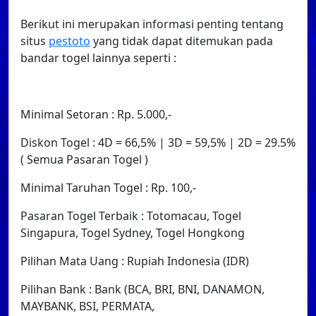
Berikut ini merupakan informasi penting tentang
situs
pestoto
yang tidak dapat ditemukan pada
bandar togel lainnya seperti :
Minimal Setoran : Rp. 5.000,-
Diskon Togel : 4D = 66,5% | 3D = 59,5% | 2D = 29.5%
( Semua Pasaran Togel )
Minimal Taruhan Togel : Rp. 100,-
Pasaran Togel Terbaik : Totomacau, Togel
Singapura, Togel Sydney, Togel Hongkong
Pilihan Mata Uang : Rupiah Indonesia (IDR)
Pilihan Bank : Bank (BCA, BRI, BNI, DANAMON,
MAYBANK, BSI, PERMATA,