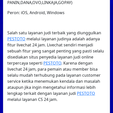
PANIN,DANA,OVO,LINKAJA,GOPAY)
Peron: iOS, Android, Windows
Salah satu layanan judi terbaik yang diunggulkan
PESTOTO
melalui layanan judinya adalah adanya
fitur livechat 24 jam. Livechat sendiri menjadi
sebuah fitur yang sangat penting yang pasti selalu
disediakan situs penyedia layanan judi online
terpercaya seperti
PESTOTO
. Karena dengan
livechat 24 jam, para pemain atau member bisa
selalu mudah terhubung pada layanan customer
service ketika menemukan kendala dan masalah
ataupun jika ingin mengetahui informasi lebih
lengkap terkait dengan layanan judi
PESTOTO
melalui layanan CS 24 jam.