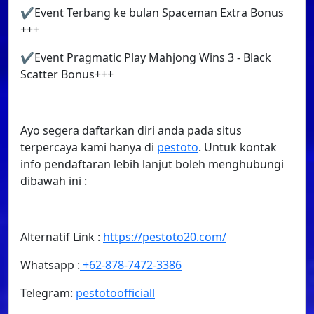
✔️Event Terbang ke bulan Spaceman Extra Bonus
+++
✔️Event Pragmatic Play Mahjong Wins 3 - Black
Scatter Bonus+++
Ayo segera daftarkan diri anda pada situs
terpercaya kami hanya di
pestoto
. Untuk kontak
info pendaftaran lebih lanjut boleh menghubungi
dibawah ini :
Alternatif Link :
https://pestoto20.com/
Whatsapp :
+62-878-7472-3386
Telegram:
pestotoofficiall