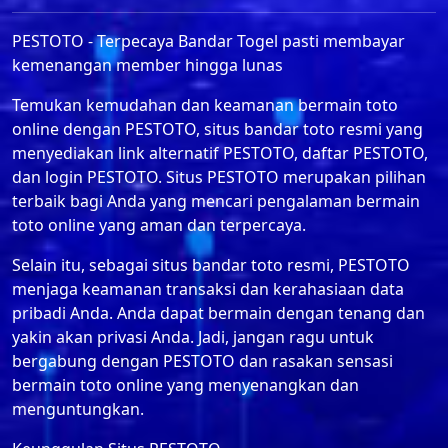
PESTOTO - Terpecaya Bandar Togel pasti membayar
kemenangan member hingga lunas
Temukan kemudahan dan keamanan bermain toto
online dengan PESTOTO, situs bandar toto resmi yang
menyediakan link alternatif PESTOTO, daftar PESTOTO,
dan login PESTOTO. Situs PESTOTO merupakan pilihan
terbaik bagi Anda yang mencari pengalaman bermain
toto online yang aman dan terpercaya.
Selain itu, sebagai situs bandar toto resmi, PESTOTO
menjaga keamanan transaksi dan kerahasiaan data
pribadi Anda. Anda dapat bermain dengan tenang dan
yakin akan privasi Anda. Jadi, jangan ragu untuk
bergabung dengan PESTOTO dan rasakan sensasi
bermain toto online yang menyenangkan dan
menguntungkan.