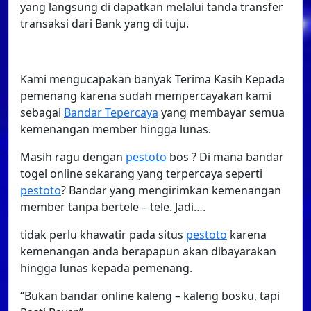
yang langsung di dapatkan melalui tanda transfer
transaksi dari Bank yang di tuju.
Kami mengucapakan banyak Terima Kasih Kepada
pemenang karena sudah mempercayakan kami
sebagai
Bandar Tepercaya
yang membayar semua
kemenangan member hingga lunas.
Masih ragu dengan
pestoto
bos ? Di mana bandar
togel online sekarang yang terpercaya seperti
pestoto
? Bandar yang mengirimkan kemenangan
member tanpa bertele – tele. Jadi….
tidak perlu khawatir pada situs
pestoto
karena
kemenangan anda berapapun akan dibayarakan
hingga lunas kepada pemenang.
“Bukan bandar online kaleng – kaleng bosku, tapi