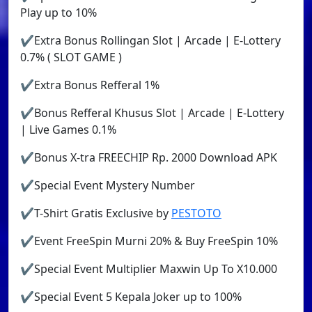
Play up to 10%
✔️Extra Bonus Rollingan Slot | Arcade | E-Lottery
0.7% ( SLOT GAME )
✔️Extra Bonus Refferal 1%
✔️Bonus Refferal Khusus Slot | Arcade | E-Lottery
| Live Games 0.1%
✔️Bonus X-tra FREECHIP Rp. 2000 Download APK
✔️Special Event Mystery Number
✔️T-Shirt Gratis Exclusive by
PESTOTO
✔️Event FreeSpin Murni 20% & Buy FreeSpin 10%
✔️Special Event Multiplier Maxwin Up To X10.000
✔️Special Event 5 Kepala Joker up to 100%