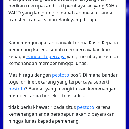
berikan merupakan bukti pembayaran yang SAH /
VALID yang langsung di dapatkan melalui tanda
transfer transaksi dari Bank yang di tuju.
Kami mengucapakan banyak Terima Kasih Kepada
pemenang karena sudah mempercayakan kami
sebagai
Bandar Tepercaya
yang membayar semua
kemenangan member hingga lunas.
Masih ragu dengan
pestoto
bos ? Di mana bandar
togel online sekarang yang terpercaya seperti
pestoto
? Bandar yang mengirimkan kemenangan
member tanpa bertele – tele. Jadi….
tidak perlu khawatir pada situs
pestoto
karena
kemenangan anda berapapun akan dibayarakan
hingga lunas kepada pemenang.