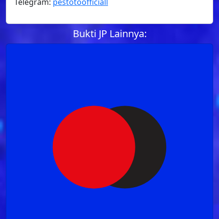
Telegram:
pestotoofficiall
Bukti JP Lainnya: