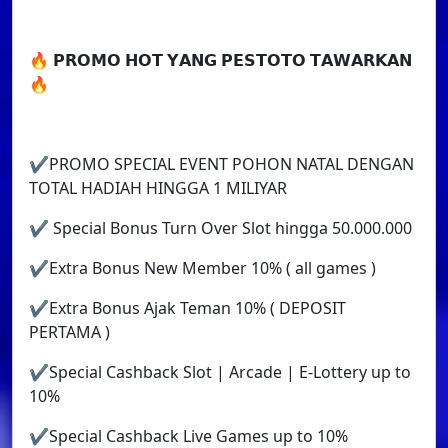
🔥 𝗣𝗥𝗢𝗠𝗢 𝗛𝗢𝗧 𝗬𝗔𝗡𝗚 𝗣𝗘𝗦𝗧𝗢𝗧𝗢 𝗧𝗔𝗪𝗔𝗥𝗞𝗔𝗡
🔥
✔️PROMO SPECIAL EVENT POHON NATAL DENGAN
TOTAL HADIAH HINGGA 1 MILIYAR
✔️ Special Bonus Turn Over Slot hingga 50.000.000
✔️Extra Bonus New Member 10% ( all games )
✔️Extra Bonus Ajak Teman 10% ( DEPOSIT
PERTAMA )
✔️Special Cashback Slot | Arcade | E-Lottery up to
10%
✔️Special Cashback Live Games up to 10%