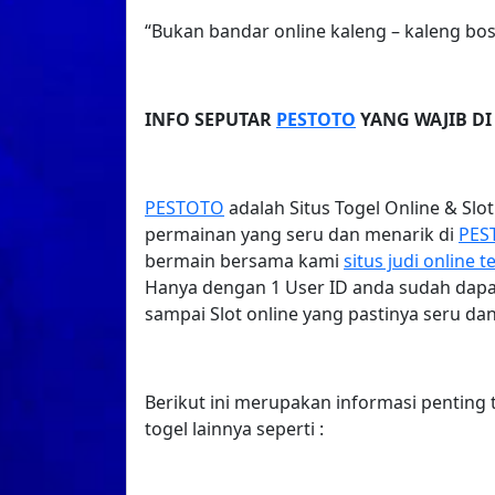
“Bukan bandar online kaleng – kaleng bosk
INFO SEPUTAR
PESTOTO
YANG WAJIB DI
PESTOTO
adalah Situs Togel Online & Sl
permainan yang seru dan menarik di
PES
bermain bersama kami
situs judi online 
Hanya dengan 1 User ID anda sudah dapa
sampai Slot online yang pastinya seru d
Berikut ini merupakan informasi penting 
togel lainnya seperti :