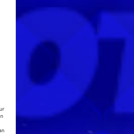
ur
an
an