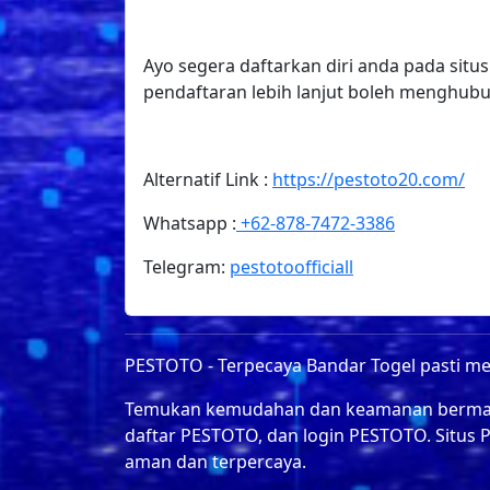
Ayo segera daftarkan diri anda pada situ
pendaftaran lebih lanjut boleh menghubun
Alternatif Link :
https://pestoto20.com/
Whatsapp :
+62-878-7472-3386
Telegram:
pestotoofficiall
PESTOTO - Terpecaya Bandar Togel pasti 
Temukan kemudahan dan keamanan bermain t
daftar PESTOTO, dan login PESTOTO. Situs
aman dan terpercaya.