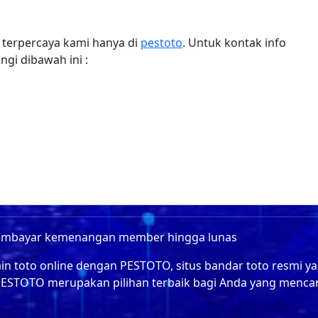
s terpercaya kami hanya di
pestoto
. Untuk kontak info
gi dibawah ini :
membayar kemenangan member hingga lunas
oto online dengan PESTOTO, situs bandar toto resmi yan
 PESTOTO merupakan pilihan terbaik bagi Anda yang menca