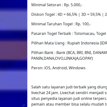
Minimal Setoran : Rp. 5.000,-
Diskon Togel : 4D = 66,5% | 3D = 59,5% | 
Minimal Taruhan Togel : Rp. 100,-
Pasaran Togel Terbaik : Totomacau, Toge
Pilihan Mata Uang : Rupiah Indonesia (IDR
Pilihan Bank : Bank (BCA, BRI, BNI, DAN
PANIN,DANA,OVO,LINKAJA,GOPAY)
Peron: iOS, Android, Windows
Salah satu layanan judi terbaik yang diu
livechat 24 jam. Livechat sendiri menjadi 
situs penyedia layanan judi online terper
pemain atau member bisa selalu mudah 