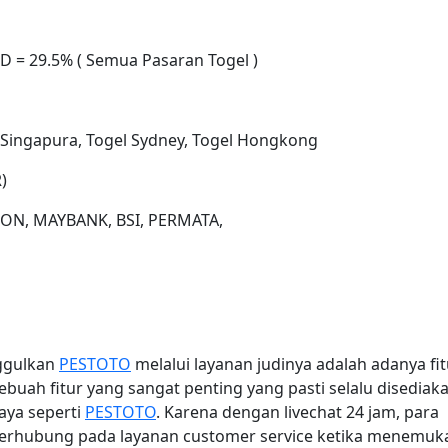
2D = 29.5% ( Semua Pasaran Togel )
l Singapura, Togel Sydney, Togel Hongkong
)
AMON, MAYBANK, BSI, PERMATA,
nggulkan
PESTOTO
melalui layanan judinya adalah adanya fit
sebuah fitur yang sangat penting yang pasti selalu disediak
caya seperti
PESTOTO
. Karena dengan livechat 24 jam, para
terhubung pada layanan customer service ketika menemuk