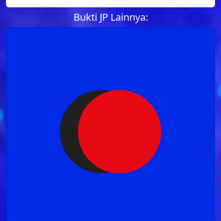
Bukti JP Lainnya: