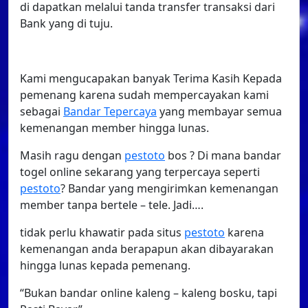
di dapatkan melalui tanda transfer transaksi dari
Bank yang di tuju.
Kami mengucapakan banyak Terima Kasih Kepada
pemenang karena sudah mempercayakan kami
sebagai
Bandar Tepercaya
yang membayar semua
kemenangan member hingga lunas.
Masih ragu dengan
pestoto
bos ? Di mana bandar
togel online sekarang yang terpercaya seperti
pestoto
? Bandar yang mengirimkan kemenangan
member tanpa bertele – tele. Jadi….
tidak perlu khawatir pada situs
pestoto
karena
kemenangan anda berapapun akan dibayarakan
hingga lunas kepada pemenang.
“Bukan bandar online kaleng – kaleng bosku, tapi