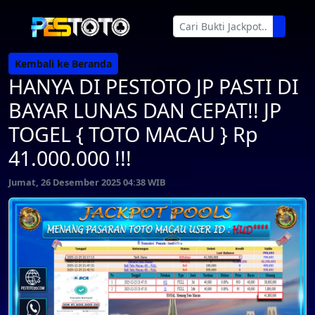
Kembali ke Beranda
HANYA DI PESTOTO JP PASTI DI
BAYAR LUNAS DAN CEPAT!! JP
TOGEL { TOTO MACAU } Rp
41.000.000 !!!
Jumat, 26 Desember 2025 04:38 WIB