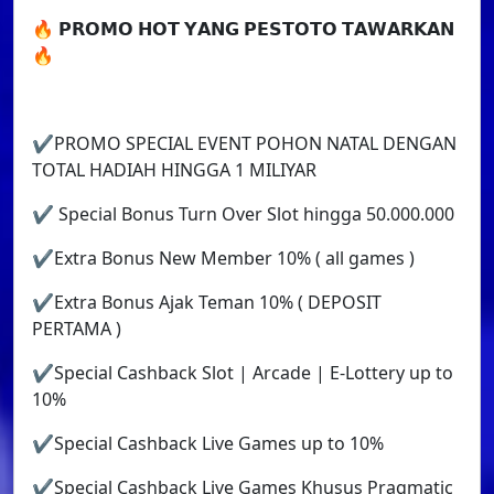
🔥 𝗣𝗥𝗢𝗠𝗢 𝗛𝗢𝗧 𝗬𝗔𝗡𝗚 𝗣𝗘𝗦𝗧𝗢𝗧𝗢 𝗧𝗔𝗪𝗔𝗥𝗞𝗔𝗡
🔥
✔️PROMO SPECIAL EVENT POHON NATAL DENGAN
TOTAL HADIAH HINGGA 1 MILIYAR
✔️ Special Bonus Turn Over Slot hingga 50.000.000
✔️Extra Bonus New Member 10% ( all games )
✔️Extra Bonus Ajak Teman 10% ( DEPOSIT
PERTAMA )
✔️Special Cashback Slot | Arcade | E-Lottery up to
10%
✔️Special Cashback Live Games up to 10%
✔️Special Cashback Live Games Khusus Pragmatic