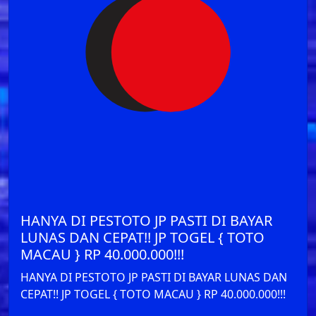
HANYA DI PESTOTO JP PASTI DI BAYAR
LUNAS DAN CEPAT!! JP TOGEL { TOTO
MACAU } RP 40.000.000!!!
HANYA DI PESTOTO JP PASTI DI BAYAR LUNAS DAN
CEPAT!! JP TOGEL { TOTO MACAU } RP 40.000.000!!!