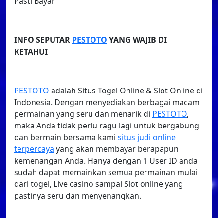
Pasti Bayar”
INFO SEPUTAR
PESTOTO
YANG WAJIB DI
KETAHUI
PESTOTO
adalah Situs Togel Online & Slot Online di
Indonesia. Dengan menyediakan berbagai macam
permainan yang seru dan menarik di
PESTOTO
,
maka Anda tidak perlu ragu lagi untuk bergabung
dan bermain bersama kami
situs judi online
terpercaya
yang akan membayar berapapun
kemenangan Anda. Hanya dengan 1 User ID anda
sudah dapat memainkan semua permainan mulai
dari togel, Live casino sampai Slot online yang
pastinya seru dan menyenangkan.