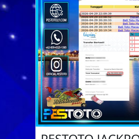
PESTOTO JACKPO