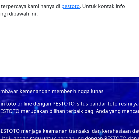
s terpercaya kami hanya di
pestoto
. Untuk kontak info
gi dibawah ini :
membayar kemenangan member hingga lunas
oto online dengan PESTOTO, situs bandar toto resmi yan
 PESTOTO merupakan pilihan terbaik bagi Anda yang menca
mi, PESTOTO menjaga keamanan transaksi dan kerahasiaan da
. Jadi, jangan ragu untuk bergabung dengan PESTOTO dan r