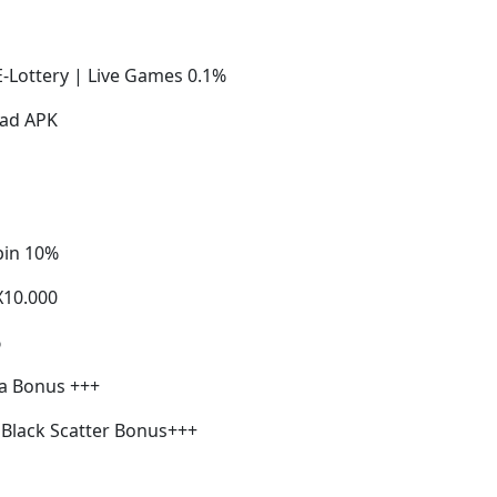
E-Lottery | Live Games 0.1%
oad APK
pin 10%
X10.000
%
a Bonus +++
 Black Scatter Bonus+++