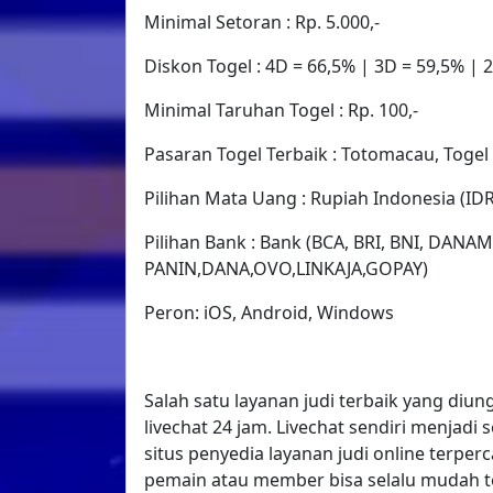
Minimal Setoran : Rp. 5.000,-
Diskon Togel : 4D = 66,5% | 3D = 59,5% | 
Minimal Taruhan Togel : Rp. 100,-
Pasaran Togel Terbaik : Totomacau, Toge
Pilihan Mata Uang : Rupiah Indonesia (IDR
Pilihan Bank : Bank (BCA, BRI, BNI, DAN
PANIN,DANA,OVO,LINKAJA,GOPAY)
Peron: iOS, Android, Windows
Salah satu layanan judi terbaik yang diu
livechat 24 jam. Livechat sendiri menjadi 
situs penyedia layanan judi online terper
pemain atau member bisa selalu mudah 