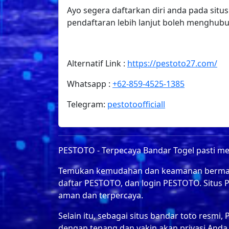
Ayo segera daftarkan diri anda pada situ
pendaftaran lebih lanjut boleh menghubun
Alternatif Link :
https://pestoto27.com/
Whatsapp :
+62-859-4525-1385
Telegram:
pestotoofficiall
PESTOTO - Terpecaya Bandar Togel pasti 
Temukan kemudahan dan keamanan bermain t
daftar PESTOTO, dan login PESTOTO. Situs
aman dan terpercaya.
Selain itu, sebagai situs bandar toto res
dengan tenang dan yakin akan privasi Anda