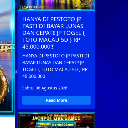
HANYA DI PESTOTO JP
PASTI DI BAYAR LUNAS
DAN CEPAT!! JP TOGEL {
TOTO MACAU 5D } RP
45.000.000!!!
HANYA DI PESTOTO JP PASTI DI
BAYAR LUNAS DAN CEPAT!! JP
TOGEL { TOTO MACAU 5D } RP
45.000.000
Sabtu, 08 Agustus 2026
Read More
U