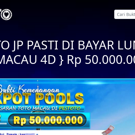
O JP PASTI DI BAYAR LU
ACAU 4D } Rp 50.000.00