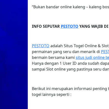
“Bukan bandar online kaleng – kaleng bosk
INFO SEPUTAR
PESTOTO
YANG WAJIB DI
PESTOTO
adalah Situs Togel Online & Sl
permainan yang seru dan menarik di
PES
bermain bersama kami
situs judi online 
Hanya dengan 1 User ID anda sudah dapa
sampai Slot online yang pastinya seru d
Berikut ini merupakan informasi penting 
togel lainnya seperti :