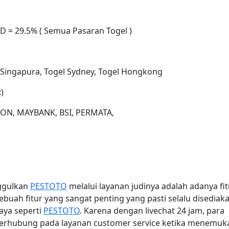
2D = 29.5% ( Semua Pasaran Togel )
l Singapura, Togel Sydney, Togel Hongkong
)
AMON, MAYBANK, BSI, PERMATA,
nggulkan
PESTOTO
melalui layanan judinya adalah adanya fit
sebuah fitur yang sangat penting yang pasti selalu disediak
caya seperti
PESTOTO
. Karena dengan livechat 24 jam, para
terhubung pada layanan customer service ketika menemuk