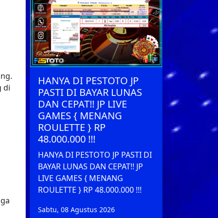
ang.
HANYA DI PESTOTO JP
 di
PASTI DI BAYAR LUNAS
DAN CEPAT!! JP LIVE
GAMES { MENANG
ROULETTE } RP
48.000.000 !!!
HANYA DI PESTOTO JP PASTI DI
BAYAR LUNAS DAN CEPAT!! JP
LIVE GAMES { MENANG
ROULETTE } RP 48.000.000 !!!
gga
Sabtu, 08 Agustus 2026