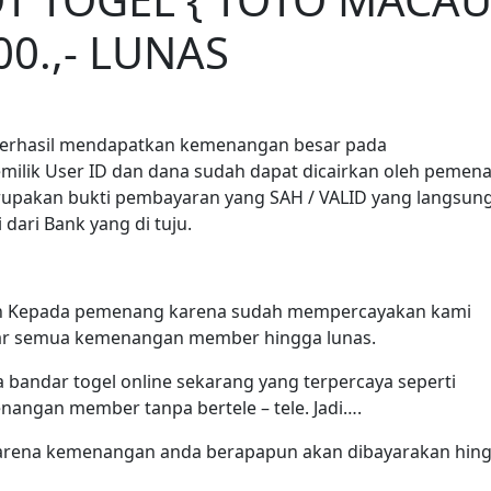
00.,- LUNAS
berhasil mendapatkan kemenangan besar pada
milik User ID dan dana sudah dapat dicairkan oleh pemen
upakan bukti pembayaran yang SAH / VALID yang langsung
 dari Bank yang di tuju.
h Kepada pemenang karena sudah mempercayakan kami
 semua kemenangan member hingga lunas.
 bandar togel online sekarang yang terpercaya seperti
angan member tanpa bertele – tele. Jadi….
rena kemenangan anda berapapun akan dibayarakan hin