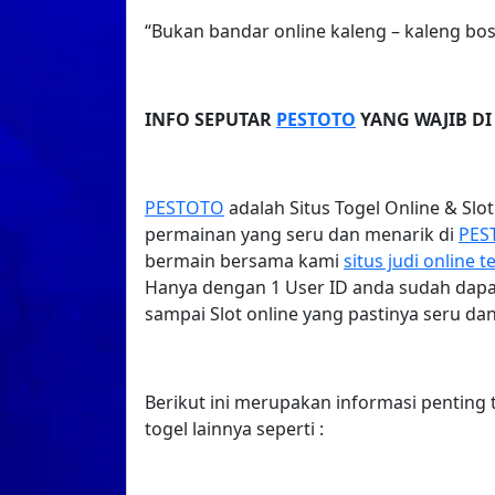
“Bukan bandar online kaleng – kaleng bosk
INFO SEPUTAR
PESTOTO
YANG WAJIB DI
PESTOTO
adalah Situs Togel Online & Sl
permainan yang seru dan menarik di
PES
bermain bersama kami
situs judi online 
Hanya dengan 1 User ID anda sudah dapa
sampai Slot online yang pastinya seru d
Berikut ini merupakan informasi penting 
togel lainnya seperti :