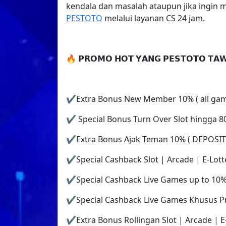
kendala dan masalah ataupun jika ingin m
PESTOTO
melalui layanan CS 24 jam.
🔥 𝗣𝗥𝗢𝗠𝗢 𝗛𝗢𝗧 𝗬𝗔𝗡𝗚 𝗣𝗘𝗦𝗧𝗢𝗧𝗢 𝗧𝗔
✔️Extra Bonus New Member 10% ( all gam
✔️ Special Bonus Turn Over Slot hingga 8
✔️Extra Bonus Ajak Teman 10% ( DEPOSI
✔️Special Cashback Slot | Arcade | E-Lott
✔️Special Cashback Live Games up to 10
✔️Special Cashback Live Games Khusus P
✔️Extra Bonus Rollingan Slot | Arcade | E