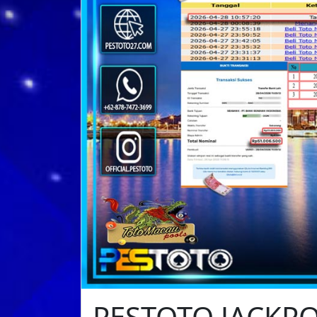
PESTOTO JACKPO