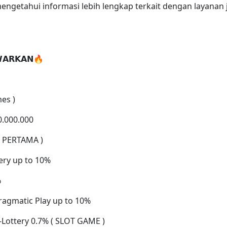
engetahui informasi lebih lengkap terkait dengan layanan 
𝗪𝗔𝗥𝗞𝗔𝗡🔥
es )
0.000.000
T PERTAMA )
ery up to 10%
%
ragmatic Play up to 10%
-Lottery 0.7% ( SLOT GAME )