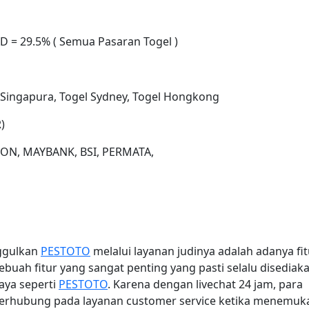
2D = 29.5% ( Semua Pasaran Togel )
l Singapura, Togel Sydney, Togel Hongkong
)
AMON, MAYBANK, BSI, PERMATA,
nggulkan
PESTOTO
melalui layanan judinya adalah adanya fit
sebuah fitur yang sangat penting yang pasti selalu disediak
caya seperti
PESTOTO
. Karena dengan livechat 24 jam, para
terhubung pada layanan customer service ketika menemuk