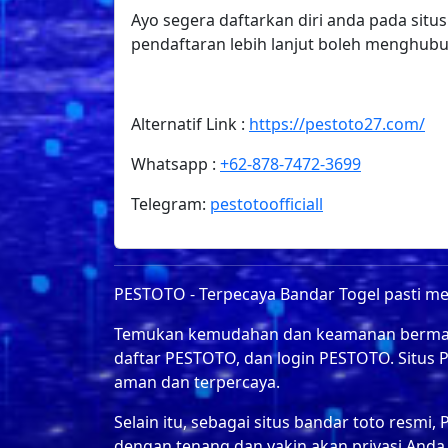
Ayo segera daftarkan diri anda pada situ
pendaftaran lebih lanjut boleh menghubun
Alternatif Link :
https://pestoto27.com/
Whatsapp :
+62-878-7472-3699
Telegram:
pestotoofficiall
PESTOTO - Terpecaya Bandar Togel pasti 
Temukan kemudahan dan keamanan bermain t
daftar PESTOTO, dan login PESTOTO. Situs
aman dan terpercaya.
Selain itu, sebagai situs bandar toto res
dengan tenang dan yakin akan privasi Anda