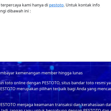
s terpercaya kami hanya di
pestoto
. Untuk kontak info
gi dibawah ini :
membayar kemenangan member hingga lunas
oto online dengan PESTOTO, situs bandar toto resmi yan
 PESTOTO merupakan pilihan terbaik bagi Anda yang menca
mi, PESTOTO menjaga keamanan transaksi dan kerahasiaan da
. Jadi, jangan ragu untuk bergabung dengan PESTOTO dan r