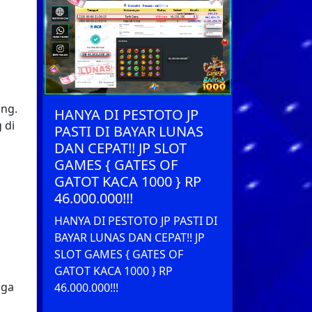
ang.
HANYA DI PESTOTO JP
 di
PASTI DI BAYAR LUNAS
DAN CEPAT!! JP SLOT
GAMES { GATES OF
GATOT KACA 1000 } RP
46.000.000!!!
HANYA DI PESTOTO JP PASTI DI
BAYAR LUNAS DAN CEPAT!! JP
SLOT GAMES { GATES OF
GATOT KACA 1000 } RP
gga
46.000.000!!!