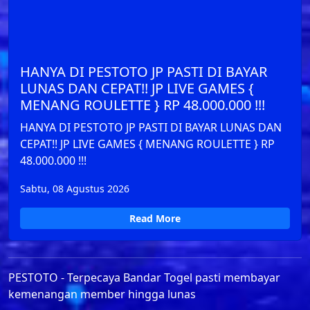
HANYA DI PESTOTO JP PASTI DI BAYAR
LUNAS DAN CEPAT!! JP LIVE GAMES {
MENANG ROULETTE } RP 48.000.000 !!!
HANYA DI PESTOTO JP PASTI DI BAYAR LUNAS DAN
CEPAT!! JP LIVE GAMES { MENANG ROULETTE } RP
48.000.000 !!!
Sabtu, 08 Agustus 2026
Read More
PESTOTO - Terpecaya Bandar Togel pasti membayar
kemenangan member hingga lunas