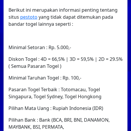
Berikut ini merupakan informasi penting tentang
situs
pestoto
yang tidak dapat ditemukan pada
bandar togel lainnya seperti :
Minimal Setoran : Rp. 5.000,-
Diskon Togel : 4D = 66,5% | 3D = 59,5% | 2D = 29.5%
( Semua Pasaran Togel )
Minimal Taruhan Togel : Rp. 100,-
Pasaran Togel Terbaik : Totomacau, Togel
Singapura, Togel Sydney, Togel Hongkong
Pilihan Mata Uang : Rupiah Indonesia (IDR)
Pilihan Bank : Bank (BCA, BRI, BNI, DANAMON,
MAYBANK, BSI, PERMATA,