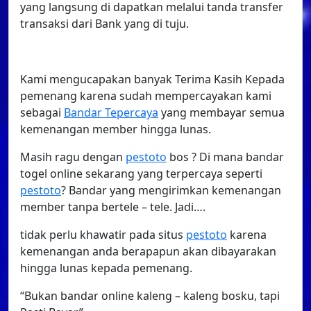
yang langsung di dapatkan melalui tanda transfer
transaksi dari Bank yang di tuju.
Kami mengucapakan banyak Terima Kasih Kepada
pemenang karena sudah mempercayakan kami
sebagai
Bandar Tepercaya
yang membayar semua
kemenangan member hingga lunas.
Masih ragu dengan
pestoto
bos ? Di mana bandar
togel online sekarang yang terpercaya seperti
pestoto
? Bandar yang mengirimkan kemenangan
member tanpa bertele – tele. Jadi….
tidak perlu khawatir pada situs
pestoto
karena
kemenangan anda berapapun akan dibayarakan
hingga lunas kepada pemenang.
“Bukan bandar online kaleng – kaleng bosku, tapi