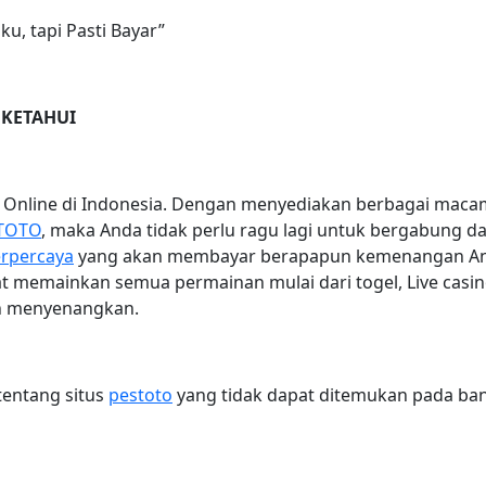
u, tapi Pasti Bayar”
 KETAHUI
ot Online di Indonesia. Dengan menyediakan berbagai maca
TOTO
, maka Anda tidak perlu ragu lagi untuk bergabung d
terpercaya
yang akan membayar berapapun kemenangan An
t memainkan semua permainan mulai dari togel, Live casi
an menyenangkan.
tentang situs
pestoto
yang tidak dapat ditemukan pada ba