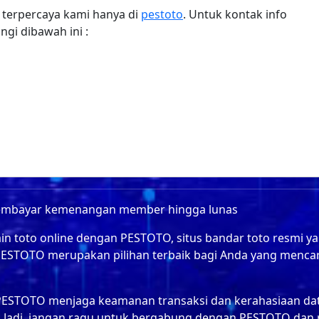
s terpercaya kami hanya di
pestoto
. Untuk kontak info
gi dibawah ini :
membayar kemenangan member hingga lunas
oto online dengan PESTOTO, situs bandar toto resmi yan
 PESTOTO merupakan pilihan terbaik bagi Anda yang menca
mi, PESTOTO menjaga keamanan transaksi dan kerahasiaan da
. Jadi, jangan ragu untuk bergabung dengan PESTOTO dan r