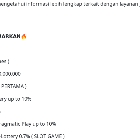
engetahui informasi lebih lengkap terkait dengan layanan 
𝗪𝗔𝗥𝗞𝗔𝗡🔥
es )
0.000.000
T PERTAMA )
ery up to 10%
%
ragmatic Play up to 10%
-Lottery 0.7% ( SLOT GAME )