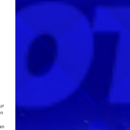
ur
an
an