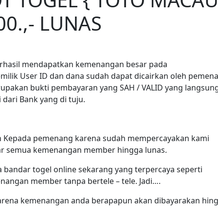
00.,- LUNAS
erhasil mendapatkan kemenangan besar pada
milik User ID dan dana sudah dapat dicairkan oleh pemen
upakan bukti pembayaran yang SAH / VALID yang langsung
 dari Bank yang di tuju.
h Kepada pemenang karena sudah mempercayakan kami
 semua kemenangan member hingga lunas.
 bandar togel online sekarang yang terpercaya seperti
angan member tanpa bertele – tele. Jadi….
rena kemenangan anda berapapun akan dibayarakan hin