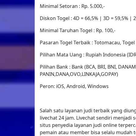
Minimal Setoran : Rp. 5.000,-
Diskon Togel : 4D = 66,5% | 3D = 59,5% | 
Minimal Taruhan Togel : Rp. 100,-
Pasaran Togel Terbaik : Totomacau, Toge
Pilihan Mata Uang : Rupiah Indonesia (IDR
Pilihan Bank : Bank (BCA, BRI, BNI, DAN
PANIN,DANA,OVO,LINKAJA,GOPAY)
Peron: iOS, Android, Windows
Salah satu layanan judi terbaik yang diu
livechat 24 jam. Livechat sendiri menjadi 
situs penyedia layanan judi online terper
pemain atau member bisa selalu mudah 