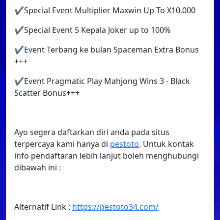
✔️Special Event Multiplier Maxwin Up To X10.000
✔️Special Event 5 Kepala Joker up to 100%
✔️Event Terbang ke bulan Spaceman Extra Bonus
+++
✔️Event Pragmatic Play Mahjong Wins 3 - Black
Scatter Bonus+++
Ayo segera daftarkan diri anda pada situs
terpercaya kami hanya di
pestoto
. Untuk kontak
info pendaftaran lebih lanjut boleh menghubungi
dibawah ini :
Alternatif Link :
https://pestoto34.com/