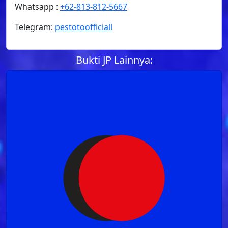
Whatsapp :
+62-813-812-5667
Telegram:
pestotoofficiall
Bukti JP Lainnya: