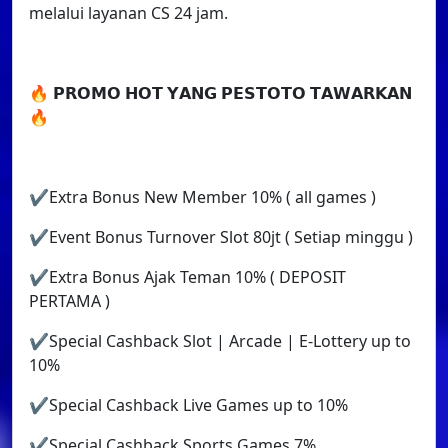
melalui layanan CS 24 jam.
🔥 𝗣𝗥𝗢𝗠𝗢 𝗛𝗢𝗧 𝗬𝗔𝗡𝗚 𝗣𝗘𝗦𝗧𝗢𝗧𝗢 𝗧𝗔𝗪𝗔𝗥𝗞𝗔𝗡
🔥
✔️Extra Bonus New Member 10% ( all games )
✔️Event Bonus Turnover Slot 80jt ( Setiap minggu )
✔️Extra Bonus Ajak Teman 10% ( DEPOSIT
PERTAMA )
✔️Special Cashback Slot | Arcade | E-Lottery up to
10%
✔️Special Cashback Live Games up to 10%
✔️Special Cashback Sports Games 7%