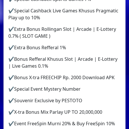
✔️Special Cashback Live Games Khusus Pragmatic
Play up to 10%
✔️Extra Bonus Rollingan Slot | Arcade | E-Lottery
0.7% ( SLOT GAME )
✔️Extra Bonus Refferal 1%
✔️Bonus Refferal Khusus Slot | Arcade | E-Lottery
| Live Games 0.1%
✔️Bonus X-tra FREECHIP Rp. 2000 Download APK
✔️Special Event Mystery Number
✔️Souvenir Exclusive by PESTOTO
✔️X-tra Bonus Mix Parlay UP TO 20,000,000
✔️Event FreeSpin Murni 20% & Buy FreeSpin 10%