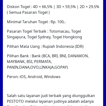
Diskon Togel : 4D = 66,5% | 3D = 59,5% | 2D = 29.5%
( Semua Pasaran Togel )
Minimal Taruhan Togel : Rp. 100,-
Pasaran Togel Terbaik : Totomacau, Togel
Singapura, Togel Sydney, Togel Hongkong
Pilihan Mata Uang : Rupiah Indonesia (IDR)
Pilihan Bank : Bank (BCA, BRI, BNI, DANAMON,
MAYBANK, BSI, PERMATA,
PANIN,DANA,OVO,LINKAJA,GOPAY)
Peron: iOS, Android, Windows
Salah satu layanan judi terbaik yang diunggulkan
PESTOTO melalui layanan judinya adalah adanya