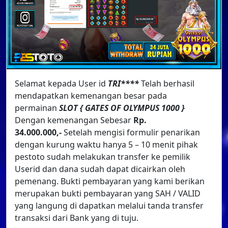
Selamat kepada User id
TRI****
Telah berhasil
mendapatkan kemenangan besar pada
permainan
SLOT { GATES OF OLYMPUS 1000 }
Dengan kemenangan Sebesar
Rp.
34.000.000,-
Setelah mengisi formulir penarikan
dengan kurung waktu hanya 5 – 10 menit pihak
pestoto sudah melakukan transfer ke pemilik
Userid dan dana sudah dapat dicairkan oleh
pemenang. Bukti pembayaran yang kami berikan
merupakan bukti pembayaran yang SAH / VALID
yang langung di dapatkan melalui tanda transfer
transaksi dari Bank yang di tuju.