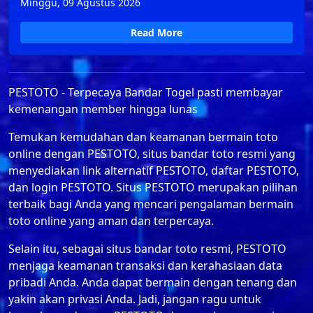
Minggu, 09 Agustus 2026
Read More
PESTOTO - Terpecaya Bandar Togel pasti membayar
kemenangan member hingga lunas
Temukan kemudahan dan keamanan bermain toto
online dengan PESTOTO, situs bandar toto resmi yang
menyediakan link alternatif PESTOTO, daftar PESTOTO,
dan login PESTOTO. Situs PESTOTO merupakan pilihan
terbaik bagi Anda yang mencari pengalaman bermain
toto online yang aman dan terpercaya.
Selain itu, sebagai situs bandar toto resmi, PESTOTO
menjaga keamanan transaksi dan kerahasiaan data
pribadi Anda. Anda dapat bermain dengan tenang dan
yakin akan privasi Anda. Jadi, jangan ragu untuk