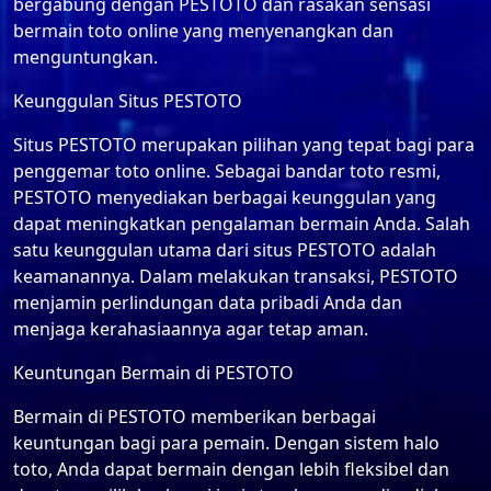
bergabung dengan PESTOTO dan rasakan sensasi
bermain toto online yang menyenangkan dan
menguntungkan.
Keunggulan Situs PESTOTO
Situs PESTOTO merupakan pilihan yang tepat bagi para
penggemar toto online. Sebagai bandar toto resmi,
PESTOTO menyediakan berbagai keunggulan yang
dapat meningkatkan pengalaman bermain Anda. Salah
satu keunggulan utama dari situs PESTOTO adalah
keamanannya. Dalam melakukan transaksi, PESTOTO
menjamin perlindungan data pribadi Anda dan
menjaga kerahasiaannya agar tetap aman.
Keuntungan Bermain di PESTOTO
Bermain di PESTOTO memberikan berbagai
keuntungan bagi para pemain. Dengan sistem halo
toto, Anda dapat bermain dengan lebih fleksibel dan