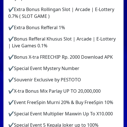
✔️Extra Bonus Rollingan Slot | Arcade | E-Lottery
0.7% ( SLOT GAME )
✔️Extra Bonus Refferal 1%
✔️Bonus Refferal Khusus Slot | Arcade | E-Lottery
| Live Games 0.1%
✔️Bonus X-tra FREECHIP Rp. 2000 Download APK
✔️Special Event Mystery Number
✔️Souvenir Exclusive by PESTOTO
✔️X-tra Bonus Mix Parlay UP TO 20,000,000
✔️Event FreeSpin Murni 20% & Buy FreeSpin 10%
✔️Special Event Multiplier Maxwin Up To X10.000
✔️Special Event 5 Kepala Joker up to 100%