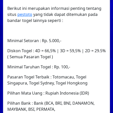
Berikut ini merupakan informasi penting tentang
situs
pestoto
yang tidak dapat ditemukan pada
bandar togel lainnya seperti :
Minimal Setoran : Rp. 5.000,-
Diskon Togel : 4D = 66,5% | 3D = 59,5% | 2D = 29.5%
( Semua Pasaran Togel )
Minimal Taruhan Togel : Rp. 100,-
Pasaran Togel Terbaik : Totomacau, Togel
Singapura, Togel Sydney, Togel Hongkong
Pilihan Mata Uang : Rupiah Indonesia (IDR)
Pilihan Bank : Bank (BCA, BRI, BNI, DANAMON,
MAYBANK, BSI, PERMATA,