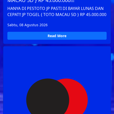
MACAU 5D } RP 45.000.000!!!
HANYA DI PESTOTO JP PASTI DI BAYAR LUNAS DAN
CEPAT!! JP TOGEL { TOTO MACAU 5D } RP 45.000.000
Sabtu, 08 Agustus 2026
Read More