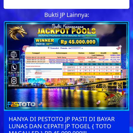
Bukti JP Lainnya:
HANYA DI PESTOTO JP PASTI DI BAYAR
LUNAS DAN CEPAT!! JP TOGEL { TOTO