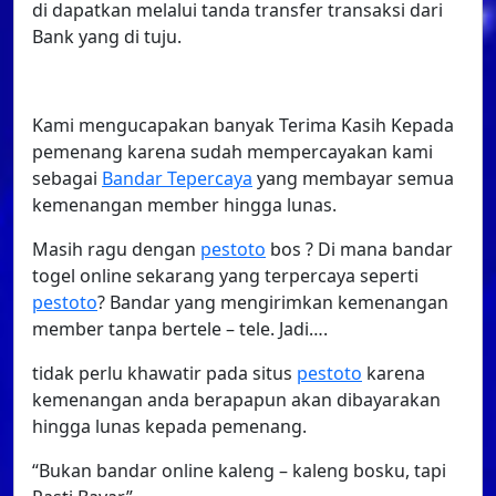
di dapatkan melalui tanda transfer transaksi dari
Bank yang di tuju.
Kami mengucapakan banyak Terima Kasih Kepada
pemenang karena sudah mempercayakan kami
sebagai
Bandar Tepercaya
yang membayar semua
kemenangan member hingga lunas.
Masih ragu dengan
pestoto
bos ? Di mana bandar
togel online sekarang yang terpercaya seperti
pestoto
? Bandar yang mengirimkan kemenangan
member tanpa bertele – tele. Jadi….
tidak perlu khawatir pada situs
pestoto
karena
kemenangan anda berapapun akan dibayarakan
hingga lunas kepada pemenang.
“Bukan bandar online kaleng – kaleng bosku, tapi