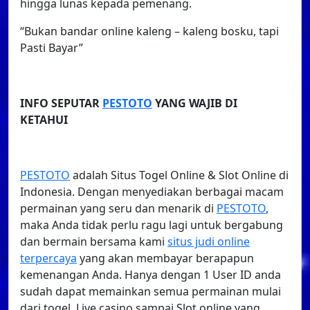
hingga lunas kepada pemenang.
“Bukan bandar online kaleng – kaleng bosku, tapi
Pasti Bayar”
INFO SEPUTAR
PESTOTO
YANG WAJIB DI
KETAHUI
PESTOTO
adalah Situs Togel Online & Slot Online di
Indonesia. Dengan menyediakan berbagai macam
permainan yang seru dan menarik di
PESTOTO
,
maka Anda tidak perlu ragu lagi untuk bergabung
dan bermain bersama kami
situs judi online
terpercaya
yang akan membayar berapapun
kemenangan Anda. Hanya dengan 1 User ID anda
sudah dapat memainkan semua permainan mulai
dari togel, Live casino sampai Slot online yang