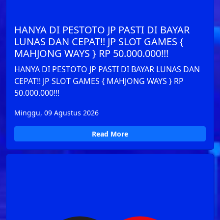
HANYA DI PESTOTO JP PASTI DI BAYAR
LUNAS DAN CEPAT!! JP SLOT GAMES {
MAHJONG WAYS } RP 50.000.000!!!
HANYA DI PESTOTO JP PASTI DI BAYAR LUNAS DAN
CEPAT!! JP SLOT GAMES { MAHJONG WAYS } RP
50.000.000!!!
Minggu, 09 Agustus 2026
Read More