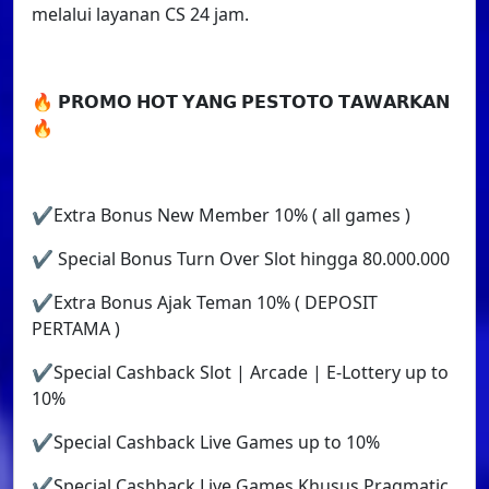
melalui layanan CS 24 jam.
🔥 𝗣𝗥𝗢𝗠𝗢 𝗛𝗢𝗧 𝗬𝗔𝗡𝗚 𝗣𝗘𝗦𝗧𝗢𝗧𝗢 𝗧𝗔𝗪𝗔𝗥𝗞𝗔𝗡
🔥
✔️Extra Bonus New Member 10% ( all games )
✔️ Special Bonus Turn Over Slot hingga 80.000.000
✔️Extra Bonus Ajak Teman 10% ( DEPOSIT
PERTAMA )
✔️Special Cashback Slot | Arcade | E-Lottery up to
10%
✔️Special Cashback Live Games up to 10%
✔️Special Cashback Live Games Khusus Pragmatic