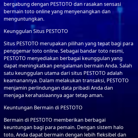
bergabung dengan PESTOTO dan rasakan sensasi
bermain toto online yang menyenangkan dan
menguntungkan.
Keunggulan Situs PESTOTO
Situs PESTOTO merupakan pilihan yang tepat bagi para
penggemar toto online. Sebagai bandar toto resmi,
PESTOTO menyediakan berbagai keunggulan yang
dapat meningkatkan pengalaman bermain Anda. Salah
satu keunggulan utama dari situs PESTOTO adalah
keamanannya. Dalam melakukan transaksi, PESTOTO
menjamin perlindungan data pribadi Anda dan
menjaga kerahasiaannya agar tetap aman.
Keuntungan Bermain di PESTOTO
Bermain di PESTOTO memberikan berbagai
keuntungan bagi para pemain. Dengan sistem halo
toto, Anda dapat bermain dengan lebih fleksibel dan