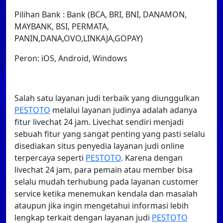
Pilihan Bank : Bank (BCA, BRI, BNI, DANAMON,
MAYBANK, BSI, PERMATA,
PANIN,DANA,OVO,LINKAJA,GOPAY)
Peron: iOS, Android, Windows
Salah satu layanan judi terbaik yang diunggulkan
PESTOTO
melalui layanan judinya adalah adanya
fitur livechat 24 jam. Livechat sendiri menjadi
sebuah fitur yang sangat penting yang pasti selalu
disediakan situs penyedia layanan judi online
terpercaya seperti
PESTOTO
. Karena dengan
livechat 24 jam, para pemain atau member bisa
selalu mudah terhubung pada layanan customer
service ketika menemukan kendala dan masalah
ataupun jika ingin mengetahui informasi lebih
lengkap terkait dengan layanan judi
PESTOTO