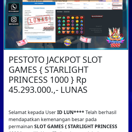
PESTOTO JACKPOT SLOT
GAMES { STARLIGHT
PRINCESS 1000 } Rp
45.293.000.,- LUNAS
Selamat kepada User
ID LUN****
Telah berhasil
mendapatkan kemenangan besar pada
permainan
SLOT GAMES { STARLIGHT PRINCESS