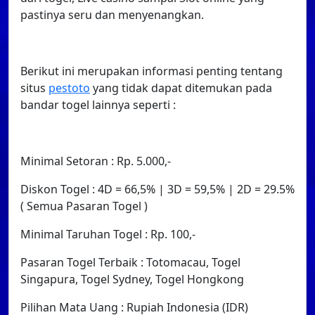
pastinya seru dan menyenangkan.
Berikut ini merupakan informasi penting tentang
situs
pestoto
yang tidak dapat ditemukan pada
bandar togel lainnya seperti :
Minimal Setoran : Rp. 5.000,-
Diskon Togel : 4D = 66,5% | 3D = 59,5% | 2D = 29.5%
( Semua Pasaran Togel )
Minimal Taruhan Togel : Rp. 100,-
Pasaran Togel Terbaik : Totomacau, Togel
Singapura, Togel Sydney, Togel Hongkong
Pilihan Mata Uang : Rupiah Indonesia (IDR)