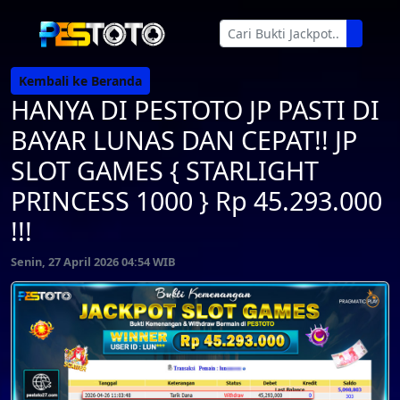
Kembali ke Beranda
HANYA DI PESTOTO JP PASTI DI
BAYAR LUNAS DAN CEPAT!! JP
SLOT GAMES { STARLIGHT
PRINCESS 1000 } Rp 45.293.000
!!!
Senin, 27 April 2026 04:54 WIB