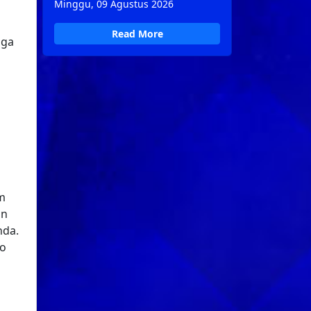
Minggu, 09 Agustus 2026
Read More
gga
m
an
da.
no