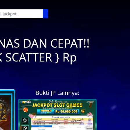
NAS DAN CEPAT!!
 SCATTER } Rp
Bukti JP Lainnya: