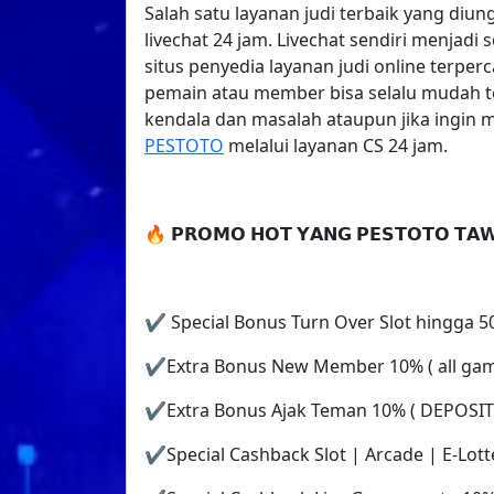
Salah satu layanan judi terbaik yang diu
livechat 24 jam. Livechat sendiri menjadi 
situs penyedia layanan judi online terper
pemain atau member bisa selalu mudah 
kendala dan masalah ataupun jika ingin m
PESTOTO
melalui layanan CS 24 jam.
🔥 𝗣𝗥𝗢𝗠𝗢 𝗛𝗢𝗧 𝗬𝗔𝗡𝗚 𝗣𝗘𝗦𝗧𝗢𝗧𝗢 𝗧𝗔
✔️ Special Bonus Turn Over Slot hingga 5
✔️Extra Bonus New Member 10% ( all gam
✔️Extra Bonus Ajak Teman 10% ( DEPOSI
✔️Special Cashback Slot | Arcade | E-Lott