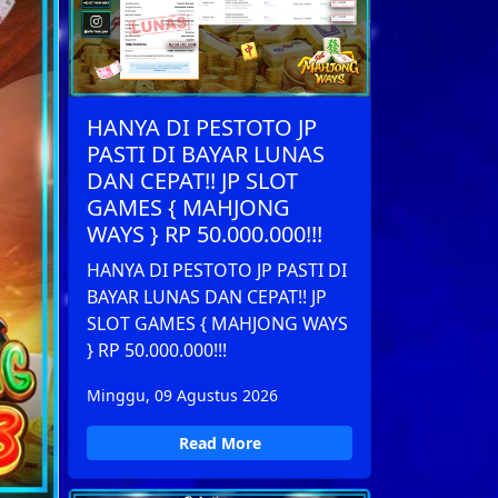
HANYA DI PESTOTO JP
PASTI DI BAYAR LUNAS
DAN CEPAT!! JP SLOT
GAMES { MAHJONG
WAYS } RP 50.000.000!!!
HANYA DI PESTOTO JP PASTI DI
BAYAR LUNAS DAN CEPAT!! JP
SLOT GAMES { MAHJONG WAYS
} RP 50.000.000!!!
Minggu, 09 Agustus 2026
Read More