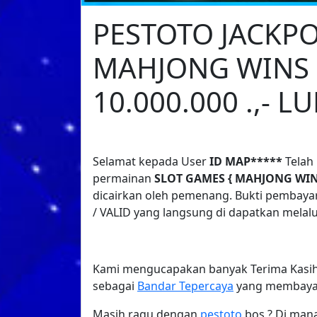
PESTOTO JACKPO
MAHJONG WINS 3
10.000.000 .,- L
Selamat kepada User
ID MAP*****
Telah
permainan
SLOT GAMES { MAHJONG WINS
dicairkan oleh pemenang. Bukti pembay
/ VALID yang langsung di dapatkan melalui
Kami mengucapakan banyak Terima Kasi
sebagai
Bandar Tepercaya
yang membayar
Masih ragu dengan
pestoto
bos ? Di mana