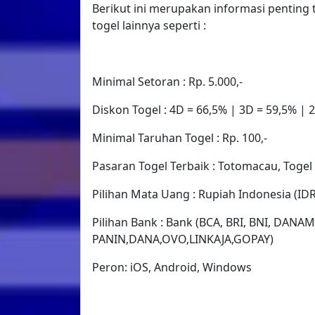
Berikut ini merupakan informasi penting 
togel lainnya seperti :
Minimal Setoran : Rp. 5.000,-
Diskon Togel : 4D = 66,5% | 3D = 59,5% | 
Minimal Taruhan Togel : Rp. 100,-
Pasaran Togel Terbaik : Totomacau, Toge
Pilihan Mata Uang : Rupiah Indonesia (IDR
Pilihan Bank : Bank (BCA, BRI, BNI, DAN
PANIN,DANA,OVO,LINKAJA,GOPAY)
Peron: iOS, Android, Windows