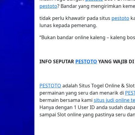
pestoto
? Bandar yang mengirimkan kemen
tidak perlu khawatir pada situs
pestoto
ka
lunas kepada pemenang.
“Bukan bandar online kaleng – kaleng bosk
INFO SEPUTAR
PESTOTO
YANG WAJIB DI
PESTOTO
adalah Situs Togel Online & Sl
permainan yang seru dan menarik di
PES
bermain bersama kami
situs judi online 
Hanya dengan 1 User ID anda sudah dapa
sampai Slot online yang pastinya seru d