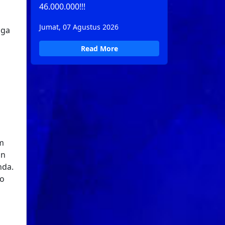
46.000.000!!!
Jumat, 07 Agustus 2026
gga
Read More
m
an
da.
no