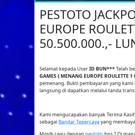
PESTOTO JACKPO
EUROPE ROULETT
50.500.000.,- L
Selamat kepada User
ID BUN***
Telah b
GAMES { MENANG EUROPE ROULETTE 1
pemenang. Bukti pembayaran yang kami 
langsung di dapatkan melalui tanda transf
Kami mengucapakan banyak Terima Kasi
sebagai
Bandar Tepercaya
yang membayar
Masih ragu dengan
pestoto
bos ? Di mana