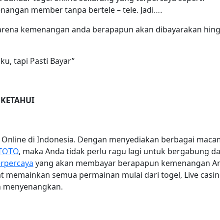
angan member tanpa bertele – tele. Jadi….
rena kemenangan anda berapapun akan dibayarakan hin
u, tapi Pasti Bayar”
 KETAHUI
ot Online di Indonesia. Dengan menyediakan berbagai maca
TOTO
, maka Anda tidak perlu ragu lagi untuk bergabung d
terpercaya
yang akan membayar berapapun kemenangan An
t memainkan semua permainan mulai dari togel, Live casi
an menyenangkan.