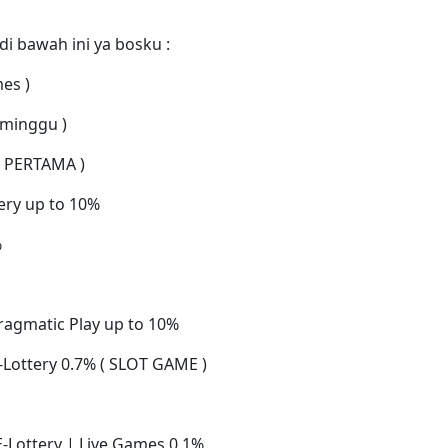
i bawah ini ya bosku :
es )
 minggu )
T PERTAMA )
ery up to 10%
%
ragmatic Play up to 10%
-Lottery 0.7% ( SLOT GAME )
E-Lottery | Live Games 0.1%