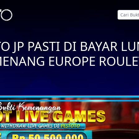
O JP PASTI DI BAYAR LU
 MENANG EUROPE ROULE