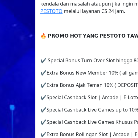
kendala dan masalah ataupun jika ingin m
PESTOTO
melalui layanan CS 24 jam.
🔥 𝗣𝗥𝗢𝗠𝗢 𝗛𝗢𝗧 𝗬𝗔𝗡𝗚 𝗣𝗘𝗦𝗧𝗢𝗧𝗢 𝗧𝗔
✔️ Special Bonus Turn Over Slot hingga 8
✔️Extra Bonus New Member 10% ( all gam
✔️Extra Bonus Ajak Teman 10% ( DEPOSI
✔️Special Cashback Slot | Arcade | E-Lott
✔️Special Cashback Live Games up to 10
✔️Special Cashback Live Games Khusus P
✔️Extra Bonus Rollingan Slot | Arcade | E