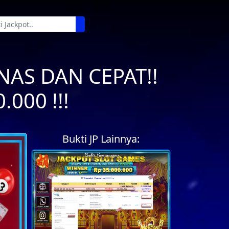
NAS DAN CEPAT!!
000 !!!
Bukti JP Lainnya: