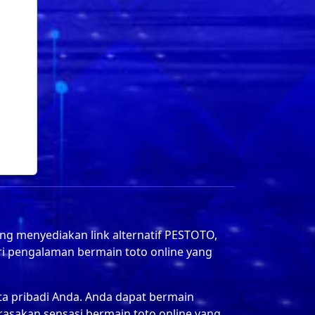
g menyediakan link alternatif PESTOTO,
ri pengalaman bermain toto online yang
ta pribadi Anda. Anda dapat bermain
asakan sensasi bermain toto online yang