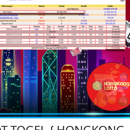
OT TOGEL { HONGKONG