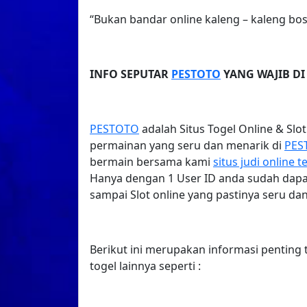
“Bukan bandar online kaleng – kaleng bosk
INFO SEPUTAR
PESTOTO
YANG WAJIB DI
PESTOTO
adalah Situs Togel Online & Sl
permainan yang seru dan menarik di
PES
bermain bersama kami
situs judi online 
Hanya dengan 1 User ID anda sudah dapa
sampai Slot online yang pastinya seru d
Berikut ini merupakan informasi penting 
togel lainnya seperti :