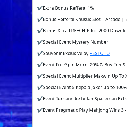
✔️Extra Bonus Refferal 1%
✔️Bonus Refferal Khusus Slot | Arcade | 
✔️Bonus X-tra FREECHIP Rp. 2000 Downl
✔️Special Event Mystery Number
✔️Souvenir Exclusive by
PESTOTO
✔️Event FreeSpin Murni 20% & Buy FreeS
✔️Special Event Multiplier Maxwin Up To 
✔️Special Event 5 Kepala Joker up to 100
✔️Event Terbang ke bulan Spaceman Extr
✔️Event Pragmatic Play Mahjong Wins 3 -