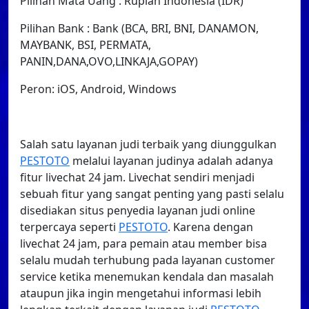
Pilihan Mata Uang : Rupiah Indonesia (IDR)
Pilihan Bank : Bank (BCA, BRI, BNI, DANAMON,
MAYBANK, BSI, PERMATA,
PANIN,DANA,OVO,LINKAJA,GOPAY)
Peron: iOS, Android, Windows
Salah satu layanan judi terbaik yang diunggulkan
PESTOTO
melalui layanan judinya adalah adanya
fitur livechat 24 jam. Livechat sendiri menjadi
sebuah fitur yang sangat penting yang pasti selalu
disediakan situs penyedia layanan judi online
terpercaya seperti
PESTOTO
. Karena dengan
livechat 24 jam, para pemain atau member bisa
selalu mudah terhubung pada layanan customer
service ketika menemukan kendala dan masalah
ataupun jika ingin mengetahui informasi lebih