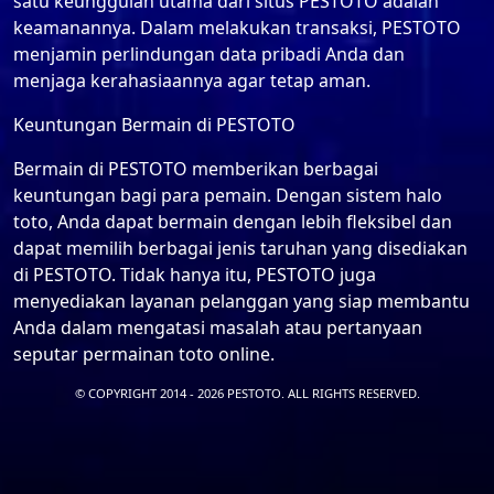
satu keunggulan utama dari situs PESTOTO adalah
keamanannya. Dalam melakukan transaksi, PESTOTO
menjamin perlindungan data pribadi Anda dan
menjaga kerahasiaannya agar tetap aman.
Keuntungan Bermain di PESTOTO
Bermain di PESTOTO memberikan berbagai
keuntungan bagi para pemain. Dengan sistem halo
toto, Anda dapat bermain dengan lebih fleksibel dan
dapat memilih berbagai jenis taruhan yang disediakan
di PESTOTO. Tidak hanya itu, PESTOTO juga
menyediakan layanan pelanggan yang siap membantu
Anda dalam mengatasi masalah atau pertanyaan
seputar permainan toto online.
© COPYRIGHT 2014 - 2026 PESTOTO. ALL RIGHTS RESERVED.