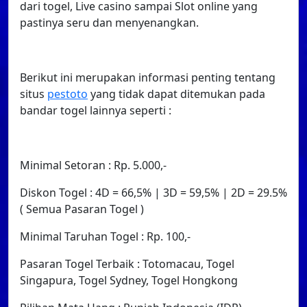
dari togel, Live casino sampai Slot online yang
pastinya seru dan menyenangkan.
Berikut ini merupakan informasi penting tentang
situs
pestoto
yang tidak dapat ditemukan pada
bandar togel lainnya seperti :
Minimal Setoran : Rp. 5.000,-
Diskon Togel : 4D = 66,5% | 3D = 59,5% | 2D = 29.5%
( Semua Pasaran Togel )
Minimal Taruhan Togel : Rp. 100,-
Pasaran Togel Terbaik : Totomacau, Togel
Singapura, Togel Sydney, Togel Hongkong