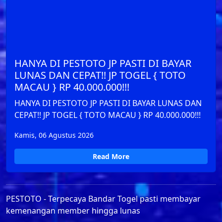
HANYA DI PESTOTO JP PASTI DI BAYAR
LUNAS DAN CEPAT!! JP TOGEL { TOTO
MACAU } RP 40.000.000!!!
HANYA DI PESTOTO JP PASTI DI BAYAR LUNAS DAN
CEPAT!! JP TOGEL { TOTO MACAU } RP 40.000.000!!!
Kamis, 06 Agustus 2026
Read More
PESTOTO - Terpecaya Bandar Togel pasti membayar
kemenangan member hingga lunas