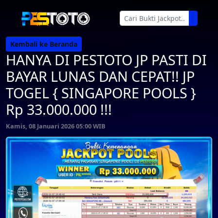
Kembali ke Beranda
HANYA DI PESTOTO JP PASTI DI
BAYAR LUNAS DAN CEPAT!! JP
TOGEL { SINGAPORE POOLS }
Rp 33.000.000 !!!
Kamis, 08 Januari 2026 05:00 WIB