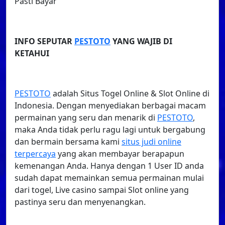
Pasti Bayar”
INFO SEPUTAR
PESTOTO
YANG WAJIB DI
KETAHUI
PESTOTO
adalah Situs Togel Online & Slot Online di
Indonesia. Dengan menyediakan berbagai macam
permainan yang seru dan menarik di
PESTOTO
,
maka Anda tidak perlu ragu lagi untuk bergabung
dan bermain bersama kami
situs judi online
terpercaya
yang akan membayar berapapun
kemenangan Anda. Hanya dengan 1 User ID anda
sudah dapat memainkan semua permainan mulai
dari togel, Live casino sampai Slot online yang
pastinya seru dan menyenangkan.