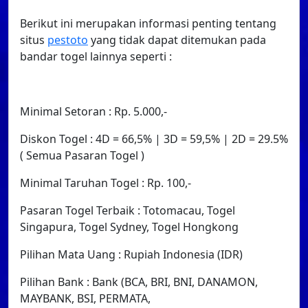
Berikut ini merupakan informasi penting tentang
situs
pestoto
yang tidak dapat ditemukan pada
bandar togel lainnya seperti :
Minimal Setoran : Rp. 5.000,-
Diskon Togel : 4D = 66,5% | 3D = 59,5% | 2D = 29.5%
( Semua Pasaran Togel )
Minimal Taruhan Togel : Rp. 100,-
Pasaran Togel Terbaik : Totomacau, Togel
Singapura, Togel Sydney, Togel Hongkong
Pilihan Mata Uang : Rupiah Indonesia (IDR)
Pilihan Bank : Bank (BCA, BRI, BNI, DANAMON,
MAYBANK, BSI, PERMATA,