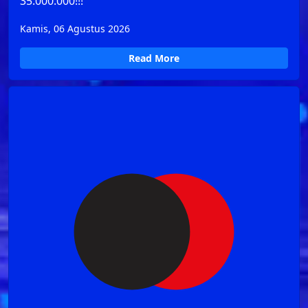
35.000.000!!!
Kamis, 06 Agustus 2026
Read More