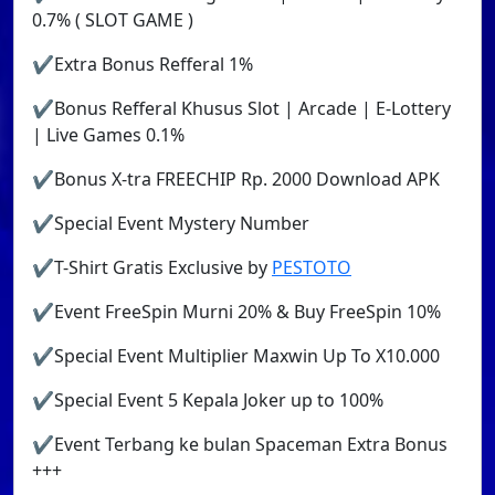
0.7% ( SLOT GAME )
✔️Extra Bonus Refferal 1%
✔️Bonus Refferal Khusus Slot | Arcade | E-Lottery
| Live Games 0.1%
✔️Bonus X-tra FREECHIP Rp. 2000 Download APK
✔️Special Event Mystery Number
✔️T-Shirt Gratis Exclusive by
PESTOTO
✔️Event FreeSpin Murni 20% & Buy FreeSpin 10%
✔️Special Event Multiplier Maxwin Up To X10.000
✔️Special Event 5 Kepala Joker up to 100%
✔️Event Terbang ke bulan Spaceman Extra Bonus
+++