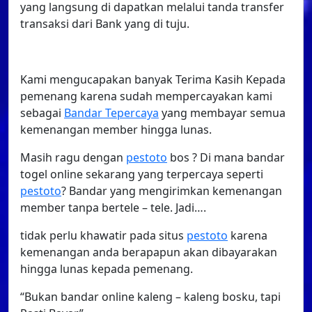
yang langsung di dapatkan melalui tanda transfer
transaksi dari Bank yang di tuju.
Kami mengucapakan banyak Terima Kasih Kepada
pemenang karena sudah mempercayakan kami
sebagai
Bandar Tepercaya
yang membayar semua
kemenangan member hingga lunas.
Masih ragu dengan
pestoto
bos ? Di mana bandar
togel online sekarang yang terpercaya seperti
pestoto
? Bandar yang mengirimkan kemenangan
member tanpa bertele – tele. Jadi….
tidak perlu khawatir pada situs
pestoto
karena
kemenangan anda berapapun akan dibayarakan
hingga lunas kepada pemenang.
“Bukan bandar online kaleng – kaleng bosku, tapi