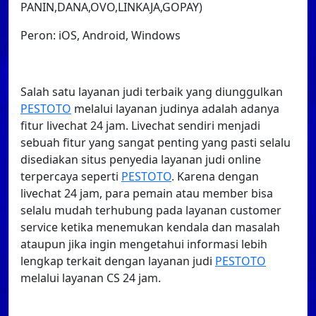
PANIN,DANA,OVO,LINKAJA,GOPAY)
Peron: iOS, Android, Windows
Salah satu layanan judi terbaik yang diunggulkan
PESTOTO
melalui layanan judinya adalah adanya
fitur livechat 24 jam. Livechat sendiri menjadi
sebuah fitur yang sangat penting yang pasti selalu
disediakan situs penyedia layanan judi online
terpercaya seperti
PESTOTO
. Karena dengan
livechat 24 jam, para pemain atau member bisa
selalu mudah terhubung pada layanan customer
service ketika menemukan kendala dan masalah
ataupun jika ingin mengetahui informasi lebih
lengkap terkait dengan layanan judi
PESTOTO
melalui layanan CS 24 jam.