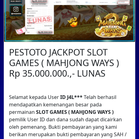
PESTOTO JACKPOT SLOT
GAMES ( MAHJONG WAYS )
Rp 35.000.000.,- LUNAS
Selamat kepada User
ID J4L***
Telah berhasil
mendapatkan kemenangan besar pada
permainan
SLOT GAMES ( MAHJONG WAYS )
pemilik User ID dan dana sudah dapat dicairkan
oleh pemenang. Bukti pembayaran yang kami
berikan merupakan bukti pembayaran yang SAH /