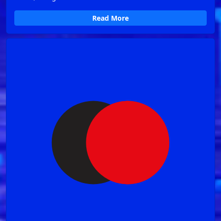
Read More