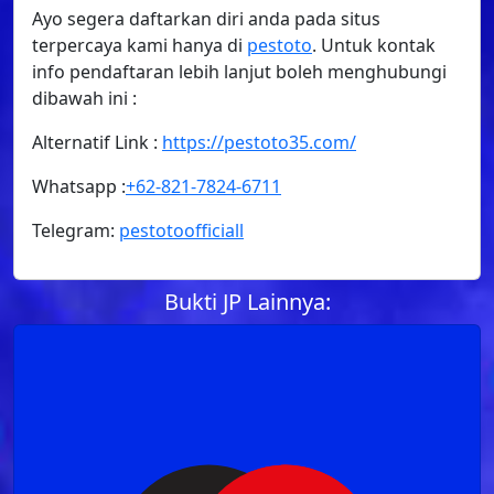
Ayo segera daftarkan diri anda pada situs
terpercaya kami hanya di
pestoto
. Untuk kontak
info pendaftaran lebih lanjut boleh menghubungi
dibawah ini :
Alternatif Link :
https://pestoto35.com/
Whatsapp :
+62-821-7824-6711
Telegram:
pestotoofficiall
Bukti JP Lainnya: