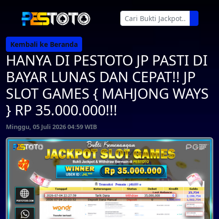
Kembali ke Beranda
HANYA DI PESTOTO JP PASTI DI
BAYAR LUNAS DAN CEPAT!! JP
SLOT GAMES { MAHJONG WAYS
} RP 35.000.000!!!
Minggu, 05 Juli 2026 04:59 WIB