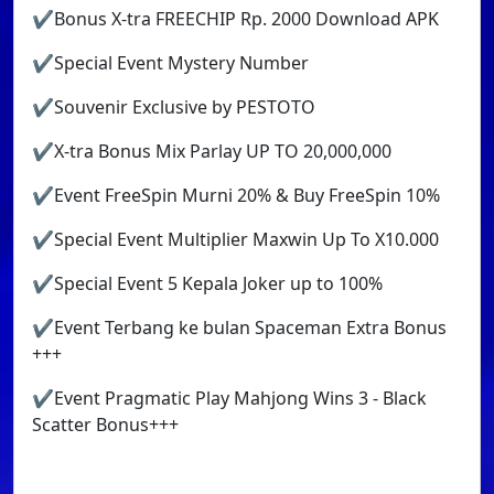
✔️Bonus X-tra FREECHIP Rp. 2000 Download APK
✔️Special Event Mystery Number
✔️Souvenir Exclusive by PESTOTO
✔️X-tra Bonus Mix Parlay UP TO 20,000,000
✔️Event FreeSpin Murni 20% & Buy FreeSpin 10%
✔️Special Event Multiplier Maxwin Up To X10.000
✔️Special Event 5 Kepala Joker up to 100%
✔️Event Terbang ke bulan Spaceman Extra Bonus
+++
✔️Event Pragmatic Play Mahjong Wins 3 - Black
Scatter Bonus+++