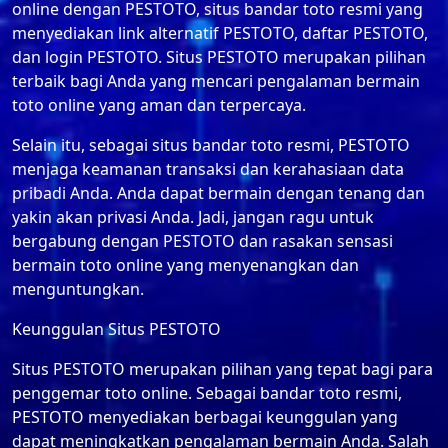
online dengan PESTOTO, situs bandar toto resmi yang
menyediakan link alternatif PESTOTO, daftar PESTOTO,
dan login PESTOTO. Situs PESTOTO merupakan pilihan
terbaik bagi Anda yang mencari pengalaman bermain
toto online yang aman dan terpercaya.
Selain itu, sebagai situs bandar toto resmi, PESTOTO
menjaga keamanan transaksi dan kerahasiaan data
pribadi Anda. Anda dapat bermain dengan tenang dan
yakin akan privasi Anda. Jadi, jangan ragu untuk
bergabung dengan PESTOTO dan rasakan sensasi
bermain toto online yang menyenangkan dan
menguntungkan.
Keunggulan Situs PESTOTO
Situs PESTOTO merupakan pilihan yang tepat bagi para
penggemar toto online. Sebagai bandar toto resmi,
PESTOTO menyediakan berbagai keunggulan yang
dapat meningkatkan pengalaman bermain Anda. Salah