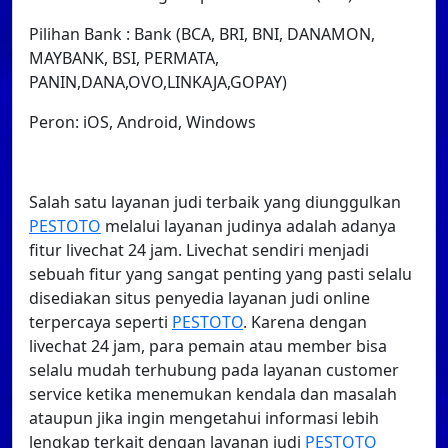
Pilihan Bank : Bank (BCA, BRI, BNI, DANAMON,
MAYBANK, BSI, PERMATA,
PANIN,DANA,OVO,LINKAJA,GOPAY)
Peron: iOS, Android, Windows
Salah satu layanan judi terbaik yang diunggulkan
PESTOTO
melalui layanan judinya adalah adanya
fitur livechat 24 jam. Livechat sendiri menjadi
sebuah fitur yang sangat penting yang pasti selalu
disediakan situs penyedia layanan judi online
terpercaya seperti
PESTOTO
. Karena dengan
livechat 24 jam, para pemain atau member bisa
selalu mudah terhubung pada layanan customer
service ketika menemukan kendala dan masalah
ataupun jika ingin mengetahui informasi lebih
lengkap terkait dengan layanan judi
PESTOTO