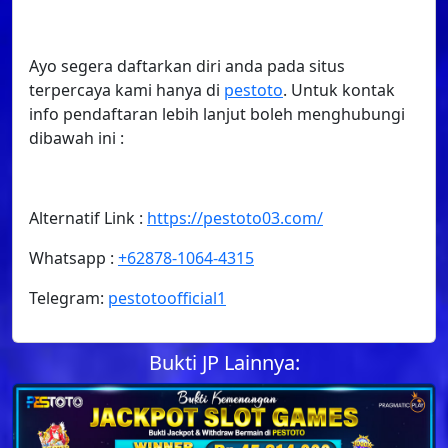
Ayo segera daftarkan diri anda pada situs
terpercaya kami hanya di
pestoto
. Untuk kontak
info pendaftaran lebih lanjut boleh menghubungi
dibawah ini :
Alternatif Link :
https://pestoto03.com/
Whatsapp :
+62878-1064-4315
Telegram:
pestotoofficial1
Bukti JP Lainnya: