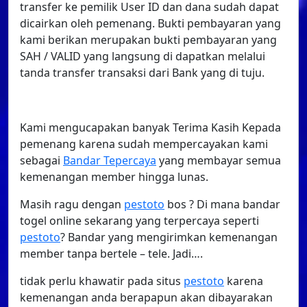
transfer ke pemilik User ID dan dana sudah dapat
dicairkan oleh pemenang. Bukti pembayaran yang
kami berikan merupakan bukti pembayaran yang
SAH / VALID yang langsung di dapatkan melalui
tanda transfer transaksi dari Bank yang di tuju.
Kami mengucapakan banyak Terima Kasih Kepada
pemenang karena sudah mempercayakan kami
sebagai
Bandar Tepercaya
yang membayar semua
kemenangan member hingga lunas.
Masih ragu dengan
pestoto
bos ? Di mana bandar
togel online sekarang yang terpercaya seperti
pestoto
? Bandar yang mengirimkan kemenangan
member tanpa bertele – tele. Jadi….
tidak perlu khawatir pada situs
pestoto
karena
kemenangan anda berapapun akan dibayarakan