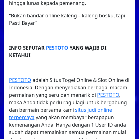
hingga lunas kepada pemenang.
“Bukan bandar online kaleng – kaleng bosku, tapi
Pasti Bayar”
INFO SEPUTAR
PESTOTO
YANG WAJIB DI
KETAHUI
PESTOTO
adalah Situs Togel Online & Slot Online di
Indonesia. Dengan menyediakan berbagai macam
permainan yang seru dan menarik di
PESTOTO
,
maka Anda tidak perlu ragu lagi untuk bergabung
dan bermain bersama kami
situs judi online
terpercaya
yang akan membayar berapapun
kemenangan Anda. Hanya dengan 1 User ID anda
sudah dapat memainkan semua permainan mulai