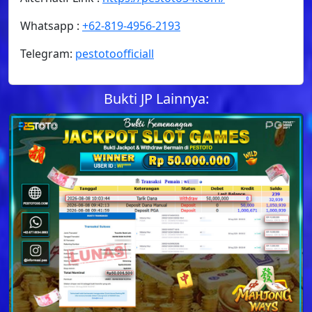
Whatsapp :
+62-819-4956-2193
Telegram:
pestotoofficiall
Bukti JP Lainnya: