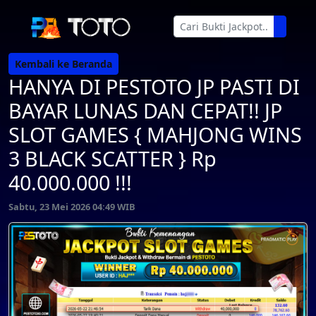
Kembali ke Beranda
HANYA DI PESTOTO JP PASTI DI
BAYAR LUNAS DAN CEPAT!! JP
SLOT GAMES { MAHJONG WINS
3 BLACK SCATTER } Rp
40.000.000 !!!
Sabtu, 23 Mei 2026 04:49 WIB