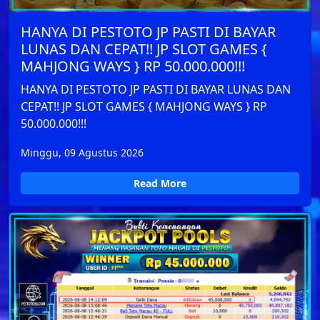
HANYA DI PESTOTO JP PASTI DI BAYAR
LUNAS DAN CEPAT!! JP SLOT GAMES {
MAHJONG WAYS } RP 50.000.000!!!
HANYA DI PESTOTO JP PASTI DI BAYAR LUNAS DAN
CEPAT!! JP SLOT GAMES { MAHJONG WAYS } RP
50.000.000!!!
Minggu, 09 Agustus 2026
Read More