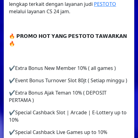
lengkap terkait dengan layanan judi
PESTOTO
melalui layanan CS 24 jam.
🔥 𝗣𝗥𝗢𝗠𝗢 𝗛𝗢𝗧 𝗬𝗔𝗡𝗚 𝗣𝗘𝗦𝗧𝗢𝗧𝗢 𝗧𝗔𝗪𝗔𝗥𝗞𝗔𝗡
🔥
✔️Extra Bonus New Member 10% ( all games )
✔️Event Bonus Turnover Slot 80jt ( Setiap minggu )
✔️Extra Bonus Ajak Teman 10% ( DEPOSIT
PERTAMA )
✔️Special Cashback Slot | Arcade | E-Lottery up to
10%
✔️Special Cashback Live Games up to 10%