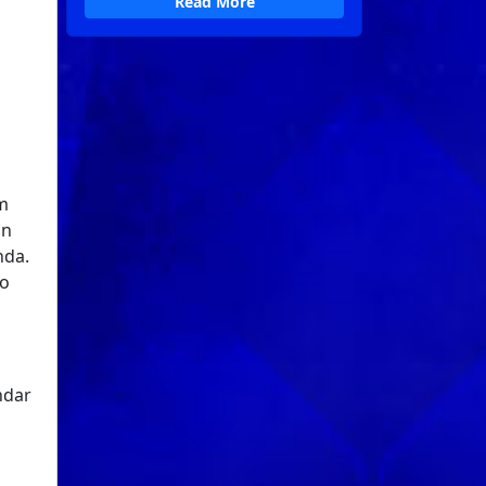
Read More
m
an
da.
no
ndar