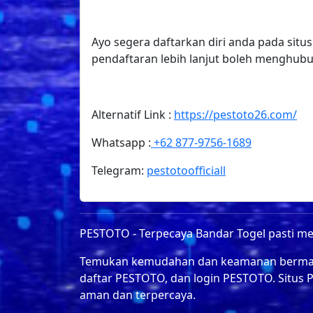
Ayo segera daftarkan diri anda pada situ
pendaftaran lebih lanjut boleh menghubun
Alternatif Link :
https://pestoto26.com/
Whatsapp :
+62 877-9756-1689
Telegram:
pestotoofficiall
PESTOTO - Terpecaya Bandar Togel pasti 
Temukan kemudahan dan keamanan bermain t
daftar PESTOTO, dan login PESTOTO. Situs
aman dan terpercaya.