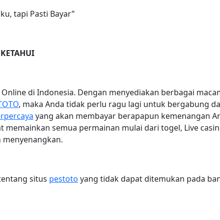
u, tapi Pasti Bayar”
 KETAHUI
ot Online di Indonesia. Dengan menyediakan berbagai maca
TOTO
, maka Anda tidak perlu ragu lagi untuk bergabung d
terpercaya
yang akan membayar berapapun kemenangan An
t memainkan semua permainan mulai dari togel, Live casi
an menyenangkan.
tentang situs
pestoto
yang tidak dapat ditemukan pada ba