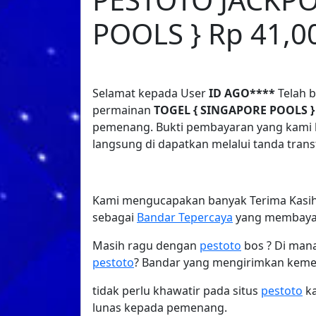
POOLS } Rp 41,0
Selamat kepada User
ID AGO****
Telah 
permainan
TOGEL { SINGAPORE POOLS 
pemenang. Bukti pembayaran yang kami 
langsung di dapatkan melalui tanda transf
Kami mengucapakan banyak Terima Kasi
sebagai
Bandar Tepercaya
yang membayar
Masih ragu dengan
pestoto
bos ? Di mana
pestoto
? Bandar yang mengirimkan kemen
tidak perlu khawatir pada situs
pestoto
ka
lunas kepada pemenang.