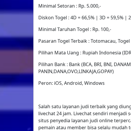
Minimal Setoran : Rp. 5.000,-
Diskon Togel : 4D = 66,5% | 3D = 59,5% | 
Minimal Taruhan Togel : Rp. 100,-
Pasaran Togel Terbaik : Totomacau, Toge
Pilihan Mata Uang : Rupiah Indonesia (IDR
Pilihan Bank : Bank (BCA, BRI, BNI, DAN
PANIN,DANA,OVO,LINKAJA,GOPAY)
Peron: iOS, Android, Windows
Salah satu layanan judi terbaik yang diu
livechat 24 jam. Livechat sendiri menjadi 
situs penyedia layanan judi online terper
pemain atau member bisa selalu mudah 