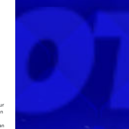
ur
an
an