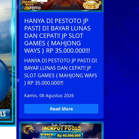
HANYA DI PESTOTO JP
PASTI DI BAYAR LUNAS
DAN CEPAT!! JP SLOT
GAMES { MAHJONG
WAYS } RP 35.000.000!!!
HANYA DI PESTOTO JP PASTI DI
BAYAR LUNAS DAN CEPAT!! JP
SLOT GAMES { MAHJONG WAYS
} RP 35.000.000!!!
Kamis, 06 Agustus 2026
Read More