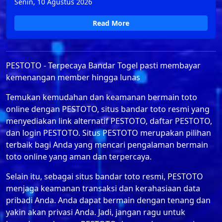
Senin, 10 Agustus 2026
Read More
PESTOTO - Terpecaya Bandar Togel pasti membayar
kemenangan member hingga lunas
Temukan kemudahan dan keamanan bermain toto
online dengan PESTOTO, situs bandar toto resmi yang
menyediakan link alternatif PESTOTO, daftar PESTOTO,
dan login PESTOTO. Situs PESTOTO merupakan pilihan
terbaik bagi Anda yang mencari pengalaman bermain
toto online yang aman dan terpercaya.
Selain itu, sebagai situs bandar toto resmi, PESTOTO
menjaga keamanan transaksi dan kerahasiaan data
pribadi Anda. Anda dapat bermain dengan tenang dan
yakin akan privasi Anda. Jadi, jangan ragu untuk