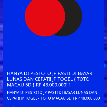
HANYA DI PESTOTO JP PASTI DI BAYAR
LUNAS DAN CEPAT!! JP TOGEL { TOTO
MACAU 5D } RP 48.000.000!!!
HANYA DI PESTOTO JP PASTI DI BAYAR LUNAS DAN
CEPAT!! JP TOGEL { TOTO MACAU 5D } RP 48.000.000