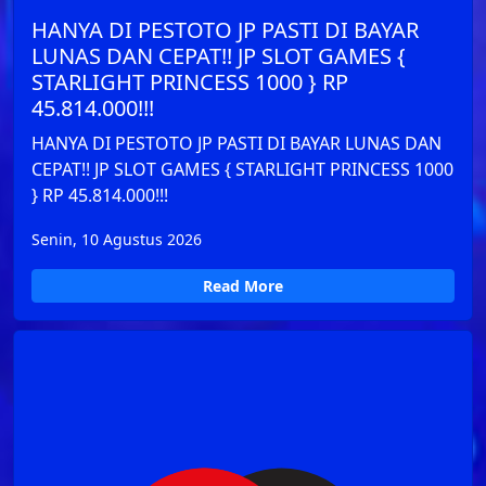
HANYA DI PESTOTO JP PASTI DI BAYAR
LUNAS DAN CEPAT!! JP SLOT GAMES {
STARLIGHT PRINCESS 1000 } RP
45.814.000!!!
HANYA DI PESTOTO JP PASTI DI BAYAR LUNAS DAN
CEPAT!! JP SLOT GAMES { STARLIGHT PRINCESS 1000
} RP 45.814.000!!!
Senin, 10 Agustus 2026
Read More