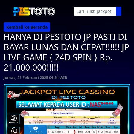
Kembali ke Beranda
HANYA DI PESTOTO JP PASTI DI
BAYAR LUNAS DAN CEPAT!!!!!! JP
LIVE GAME { 24D SPIN } Rp.
21.000.000!!!!!
Jumat, 21 Februari 2025 04:54 WIB