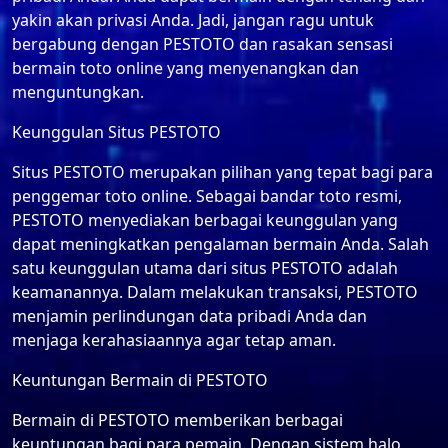
yakin akan privasi Anda. Jadi, jangan ragu untuk
bergabung dengan PESTOTO dan rasakan sensasi
bermain toto online yang menyenangkan dan
menguntungkan.
Keunggulan Situs PESTOTO
Situs PESTOTO merupakan pilihan yang tepat bagi para
penggemar toto online. Sebagai bandar toto resmi,
PESTOTO menyediakan berbagai keunggulan yang
dapat meningkatkan pengalaman bermain Anda. Salah
satu keunggulan utama dari situs PESTOTO adalah
keamanannya. Dalam melakukan transaksi, PESTOTO
menjamin perlindungan data pribadi Anda dan
menjaga kerahasiaannya agar tetap aman.
Keuntungan Bermain di PESTOTO
Bermain di PESTOTO memberikan berbagai
keuntungan bagi para pemain. Dengan sistem halo