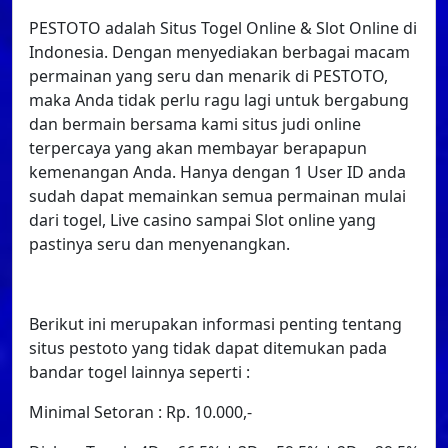
PESTOTO adalah Situs Togel Online & Slot Online di
Indonesia. Dengan menyediakan berbagai macam
permainan yang seru dan menarik di PESTOTO,
maka Anda tidak perlu ragu lagi untuk bergabung
dan bermain bersama kami situs judi online
terpercaya yang akan membayar berapapun
kemenangan Anda. Hanya dengan 1 User ID anda
sudah dapat memainkan semua permainan mulai
dari togel, Live casino sampai Slot online yang
pastinya seru dan menyenangkan.
Berikut ini merupakan informasi penting tentang
situs pestoto yang tidak dapat ditemukan pada
bandar togel lainnya seperti :
Minimal Setoran : Rp. 10.000,-