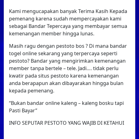
Kami mengucapakan banyak Terima Kasih Kepada
pemenang karena sudah mempercayakan kami
sebagai Bandar Tepercaya yang membayar semua
kemenangan member hingga lunas.
Masih ragu dengan pestoto bos ? Di mana bandar
togel online sekarang yang terpercaya seperti
pestoto? Bandar yang mengirimkan kemenangan
member tanpa bertele – tele. Jadi…. tidak perlu
kwatir pada situs pestoto karena kemenangan
anda berapapun akan dibayarakan hingga bulan
kepada pemenang.
“Bukan bandar online kaleng – kaleng bosku tapi
Pasti Bayar”
INFO SEPUTAR PESTOTO YANG WAJIB DI KETAHUI