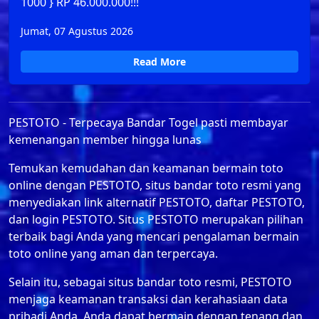
1000 } RP 46.000.000!!!
Jumat, 07 Agustus 2026
Read More
PESTOTO - Terpecaya Bandar Togel pasti membayar
kemenangan member hingga lunas
Temukan kemudahan dan keamanan bermain toto
online dengan PESTOTO, situs bandar toto resmi yang
menyediakan link alternatif PESTOTO, daftar PESTOTO,
dan login PESTOTO. Situs PESTOTO merupakan pilihan
terbaik bagi Anda yang mencari pengalaman bermain
toto online yang aman dan terpercaya.
Selain itu, sebagai situs bandar toto resmi, PESTOTO
menjaga keamanan transaksi dan kerahasiaan data
pribadi Anda. Anda dapat bermain dengan tenang dan