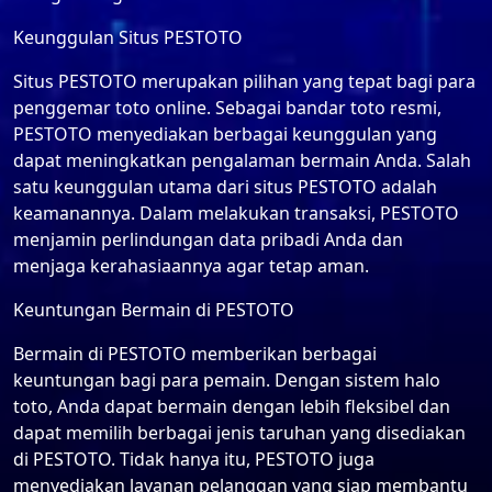
Keunggulan Situs PESTOTO
Situs PESTOTO merupakan pilihan yang tepat bagi para
penggemar toto online. Sebagai bandar toto resmi,
PESTOTO menyediakan berbagai keunggulan yang
dapat meningkatkan pengalaman bermain Anda. Salah
satu keunggulan utama dari situs PESTOTO adalah
keamanannya. Dalam melakukan transaksi, PESTOTO
menjamin perlindungan data pribadi Anda dan
menjaga kerahasiaannya agar tetap aman.
Keuntungan Bermain di PESTOTO
Bermain di PESTOTO memberikan berbagai
keuntungan bagi para pemain. Dengan sistem halo
toto, Anda dapat bermain dengan lebih fleksibel dan
dapat memilih berbagai jenis taruhan yang disediakan
di PESTOTO. Tidak hanya itu, PESTOTO juga
menyediakan layanan pelanggan yang siap membantu