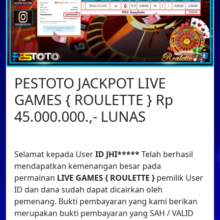
PESTOTO JACKPOT LIVE
GAMES { ROULETTE } Rp
45.000.000.,- LUNAS
Selamat kepada User
ID JHI*****
Telah berhasil
mendapatkan kemenangan besar pada
permainan
LIVE GAMES { ROULETTE }
pemilik User
ID dan dana sudah dapat dicairkan oleh
pemenang. Bukti pembayaran yang kami berikan
merupakan bukti pembayaran yang SAH / VALID