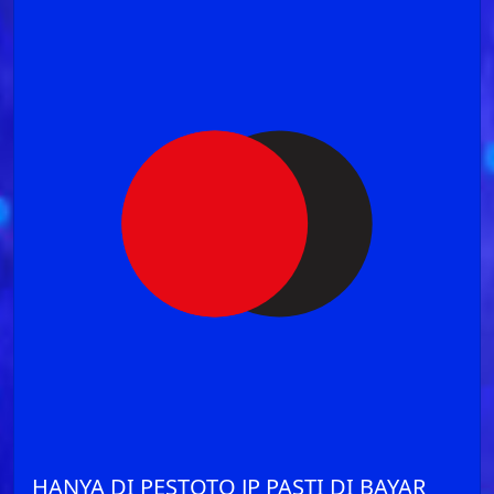
HANYA DI PESTOTO JP PASTI DI BAYAR