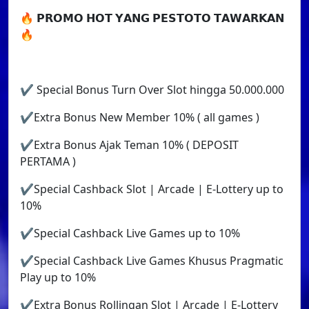
🔥 𝗣𝗥𝗢𝗠𝗢 𝗛𝗢𝗧 𝗬𝗔𝗡𝗚 𝗣𝗘𝗦𝗧𝗢𝗧𝗢 𝗧𝗔𝗪𝗔𝗥𝗞𝗔𝗡
🔥
✔️ Special Bonus Turn Over Slot hingga 50.000.000
✔️Extra Bonus New Member 10% ( all games )
✔️Extra Bonus Ajak Teman 10% ( DEPOSIT
PERTAMA )
✔️Special Cashback Slot | Arcade | E-Lottery up to
10%
✔️Special Cashback Live Games up to 10%
✔️Special Cashback Live Games Khusus Pragmatic
Play up to 10%
✔️Extra Bonus Rollingan Slot | Arcade | E-Lottery