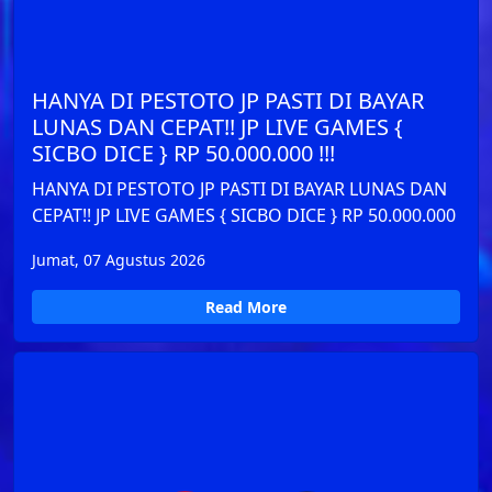
HANYA DI PESTOTO JP PASTI DI BAYAR
LUNAS DAN CEPAT!! JP LIVE GAMES {
SICBO DICE } RP 50.000.000 !!!
HANYA DI PESTOTO JP PASTI DI BAYAR LUNAS DAN
CEPAT!! JP LIVE GAMES { SICBO DICE } RP 50.000.000
Jumat, 07 Agustus 2026
Read More