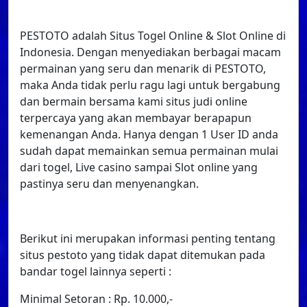
PESTOTO adalah Situs Togel Online & Slot Online di
Indonesia. Dengan menyediakan berbagai macam
permainan yang seru dan menarik di PESTOTO,
maka Anda tidak perlu ragu lagi untuk bergabung
dan bermain bersama kami situs judi online
terpercaya yang akan membayar berapapun
kemenangan Anda. Hanya dengan 1 User ID anda
sudah dapat memainkan semua permainan mulai
dari togel, Live casino sampai Slot online yang
pastinya seru dan menyenangkan.
Berikut ini merupakan informasi penting tentang
situs pestoto yang tidak dapat ditemukan pada
bandar togel lainnya seperti :
Minimal Setoran : Rp. 10.000,-