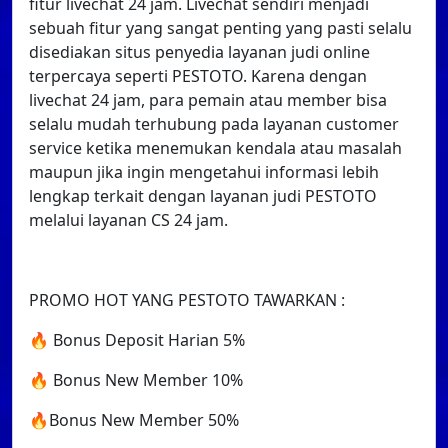
fitur livechat 24 jam. Livechat sendiri menjadi
sebuah fitur yang sangat penting yang pasti selalu
disediakan situs penyedia layanan judi online
terpercaya seperti PESTOTO. Karena dengan
livechat 24 jam, para pemain atau member bisa
selalu mudah terhubung pada layanan customer
service ketika menemukan kendala atau masalah
maupun jika ingin mengetahui informasi lebih
lengkap terkait dengan layanan judi PESTOTO
melalui layanan CS 24 jam.
PROMO HOT YANG PESTOTO TAWARKAN :
🔥 Bonus Deposit Harian 5%
🔥 Bonus New Member 10%
🔥Bonus New Member 50%