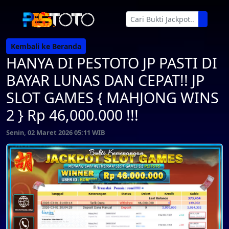
Kembali ke Beranda
HANYA DI PESTOTO JP PASTI DI
BAYAR LUNAS DAN CEPAT!! JP
SLOT GAMES { MAHJONG WINS
2 } Rp 46,000.000 !!!
Senin, 02 Maret 2026 05:11 WIB