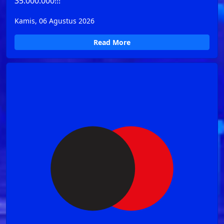
35.000.000!!!
Kamis, 06 Agustus 2026
Read More