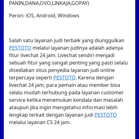
PANIN,DANA,OVO,LINKAJA,GOPAY)
Peron: iOS, Android, Windows
Salah satu layanan judi terbaik yang diunggulkan
PESTOTO
melalui layanan judinya adalah adanya
fitur livechat 24 jam. Livechat sendiri menjadi
sebuah fitur yang sangat penting yang pasti selalu
disediakan situs penyedia layanan judi online
terpercaya seperti
PESTOTO
. Karena dengan
livechat 24 jam, para pemain atau member bisa
selalu mudah terhubung pada layanan customer
service ketika menemukan kendala dan masalah
ataupun jika ingin mengetahui informasi lebih
lengkap terkait dengan layanan judi
PESTOTO
melalui layanan CS 24 jam.