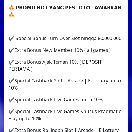
🔥 𝗣𝗥𝗢𝗠𝗢 𝗛𝗢𝗧 𝗬𝗔𝗡𝗚 𝗣𝗘𝗦𝗧𝗢𝗧𝗢 𝗧𝗔𝗪𝗔𝗥𝗞𝗔𝗡
🔥
✔️ Special Bonus Turn Over Slot hingga 80.000.000
✔️Extra Bonus New Member 10% ( all games )
✔️Extra Bonus Ajak Teman 10% ( DEPOSIT
PERTAMA )
✔️Special Cashback Slot | Arcade | E-Lottery up to
10%
✔️Special Cashback Live Games up to 10%
✔️Special Cashback Live Games Khusus Pragmatic
Play up to 10%
✔️Extra Bonus Rollingan Slot | Arcade | E-Lottery