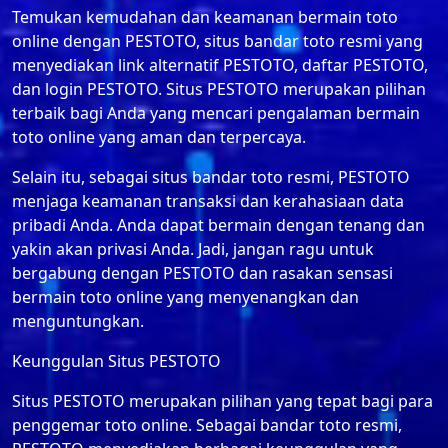
Temukan kemudahan dan keamanan bermain toto
online dengan PESTOTO, situs bandar toto resmi yang
menyediakan link alternatif PESTOTO, daftar PESTOTO,
dan login PESTOTO. Situs PESTOTO merupakan pilihan
terbaik bagi Anda yang mencari pengalaman bermain
toto online yang aman dan terpercaya.
Selain itu, sebagai situs bandar toto resmi, PESTOTO
menjaga keamanan transaksi dan kerahasiaan data
pribadi Anda. Anda dapat bermain dengan tenang dan
yakin akan privasi Anda. Jadi, jangan ragu untuk
bergabung dengan PESTOTO dan rasakan sensasi
bermain toto online yang menyenangkan dan
menguntungkan.
Keunggulan Situs PESTOTO
Situs PESTOTO merupakan pilihan yang tepat bagi para
penggemar toto online. Sebagai bandar toto resmi,