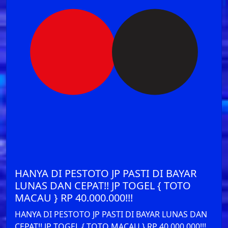
HANYA DI PESTOTO JP PASTI DI BAYAR
LUNAS DAN CEPAT!! JP TOGEL { TOTO
MACAU } RP 40.000.000!!!
HANYA DI PESTOTO JP PASTI DI BAYAR LUNAS DAN
CEPAT!! JP TOGEL { TOTO MACAU } RP 40.000.000!!!