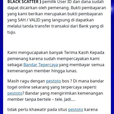
BLACK SCATTER }
pemilik User ID dan dana sudah
dapat dicairkan oleh pemenang. Bukti pembayaran
yang kami berikan merupakan bukti pembayaran
yang SAH / VALID yang langsung di dapatkan
melalui tanda transfer transaksi dari Bank yang di
tuju.
Kami mengucapakan banyak Terima Kasih Kepada
pemenang karena sudah mempercayakan kami
sebagai
Bandar Tepercaya
yang membayar semua
kemenangan member hingga lunas.
Masih ragu dengan
pestoto
bos ? Di mana bandar
togel online sekarang yang terpercaya seperti
pestoto
? Bandar yang mengirimkan kemenangan
member tanpa bertele – tele. Jadi….
tidak perlu khawatir pada situs
pestoto
karena