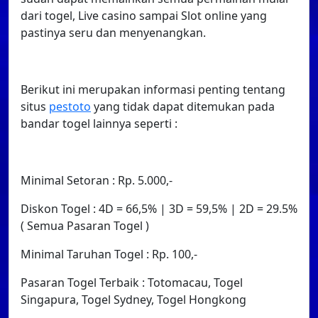
dari togel, Live casino sampai Slot online yang
pastinya seru dan menyenangkan.
Berikut ini merupakan informasi penting tentang
situs
pestoto
yang tidak dapat ditemukan pada
bandar togel lainnya seperti :
Minimal Setoran : Rp. 5.000,-
Diskon Togel : 4D = 66,5% | 3D = 59,5% | 2D = 29.5%
( Semua Pasaran Togel )
Minimal Taruhan Togel : Rp. 100,-
Pasaran Togel Terbaik : Totomacau, Togel
Singapura, Togel Sydney, Togel Hongkong