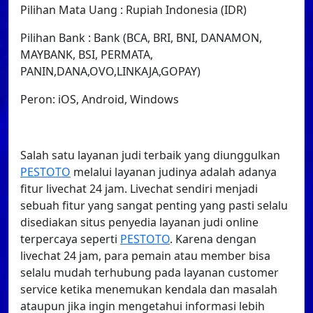
Pilihan Mata Uang : Rupiah Indonesia (IDR)
Pilihan Bank : Bank (BCA, BRI, BNI, DANAMON,
MAYBANK, BSI, PERMATA,
PANIN,DANA,OVO,LINKAJA,GOPAY)
Peron: iOS, Android, Windows
Salah satu layanan judi terbaik yang diunggulkan
PESTOTO
melalui layanan judinya adalah adanya
fitur livechat 24 jam. Livechat sendiri menjadi
sebuah fitur yang sangat penting yang pasti selalu
disediakan situs penyedia layanan judi online
terpercaya seperti
PESTOTO
. Karena dengan
livechat 24 jam, para pemain atau member bisa
selalu mudah terhubung pada layanan customer
service ketika menemukan kendala dan masalah
ataupun jika ingin mengetahui informasi lebih