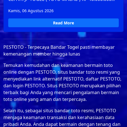
Kamis, 06 Agustus 2026
Read More
PESTOTO - Terpecaya Bandar Togel pasti membayar
kemenangan member hingga lunas
Temukan kemudahan dan keamanan bermain toto
online dengan PESTOTO, situs bandar toto resmi yang
menyediakan link alternatif PESTOTO, daftar PESTOTO,
dan login PESTOTO. Situs PESTOTO merupakan pilihan
terbaik bagi Anda yang mencari pengalaman bermain
toto online yang aman dan terpercaya.
Selain itu, sebagai situs bandar toto resmi, PESTOTO
menjaga keamanan transaksi dan kerahasiaan data
pribadi Anda. Anda dapat bermain dengan tenang dan