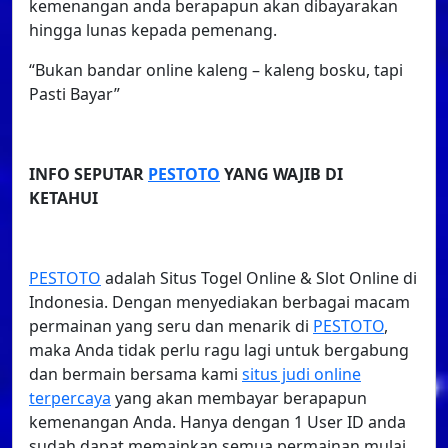
kemenangan anda berapapun akan dibayarakan
hingga lunas kepada pemenang.
“Bukan bandar online kaleng – kaleng bosku, tapi
Pasti Bayar”
INFO SEPUTAR
PESTOTO
YANG WAJIB DI
KETAHUI
PESTOTO
adalah Situs Togel Online & Slot Online di
Indonesia. Dengan menyediakan berbagai macam
permainan yang seru dan menarik di
PESTOTO
,
maka Anda tidak perlu ragu lagi untuk bergabung
dan bermain bersama kami
situs judi online
terpercaya
yang akan membayar berapapun
kemenangan Anda. Hanya dengan 1 User ID anda
sudah dapat memainkan semua permainan mulai