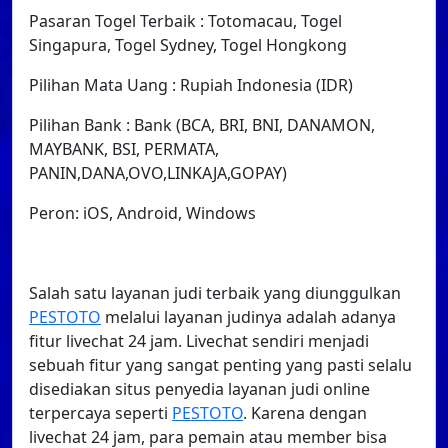
Pasaran Togel Terbaik : Totomacau, Togel
Singapura, Togel Sydney, Togel Hongkong
Pilihan Mata Uang : Rupiah Indonesia (IDR)
Pilihan Bank : Bank (BCA, BRI, BNI, DANAMON,
MAYBANK, BSI, PERMATA,
PANIN,DANA,OVO,LINKAJA,GOPAY)
Peron: iOS, Android, Windows
Salah satu layanan judi terbaik yang diunggulkan
PESTOTO
melalui layanan judinya adalah adanya
fitur livechat 24 jam. Livechat sendiri menjadi
sebuah fitur yang sangat penting yang pasti selalu
disediakan situs penyedia layanan judi online
terpercaya seperti
PESTOTO
. Karena dengan
livechat 24 jam, para pemain atau member bisa