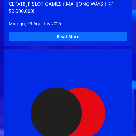
CEPAT!! JP SLOT GAMES { MAHJONG WAYS } RP
50.000.000!!!
Minggu, 09 Agustus 2026
Read More