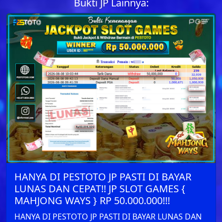
Bukti JP Lainnya:
HANYA DI PESTOTO JP PASTI DI BAYAR
LUNAS DAN CEPAT!! JP SLOT GAMES {
MAHJONG WAYS } RP 50.000.000!!!
HANYA DI PESTOTO JP PASTI DI BAYAR LUNAS DAN