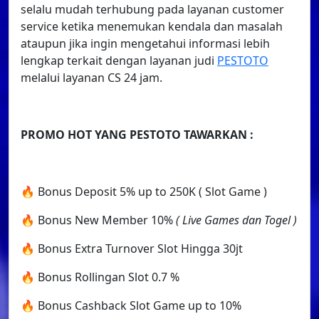
selalu mudah terhubung pada layanan customer
service ketika menemukan kendala dan masalah
ataupun jika ingin mengetahui informasi lebih
lengkap terkait dengan layanan judi
PESTOTO
melalui layanan CS 24 jam.
PROMO HOT YANG PESTOTO TAWARKAN :
🔥 Bonus Deposit 5% up to 250K ( Slot Game )
🔥 Bonus New Member 10%
( Live Games dan Togel )
🔥 Bonus Extra Turnover Slot Hingga 30jt
🔥 Bonus Rollingan Slot 0.7 %
🔥 Bonus Cashback Slot Game up to 10%