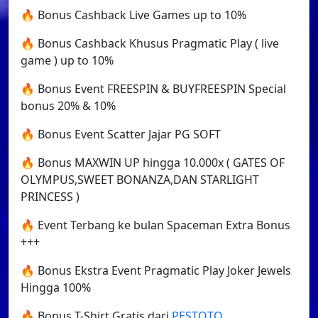
🔥 Bonus Cashback Live Games up to 10%
🔥 Bonus Cashback Khusus Pragmatic Play ( live
game ) up to 10%
🔥 Bonus Event FREESPIN & BUYFREESPIN Special
bonus 20% & 10%
🔥 Bonus Event Scatter Jajar PG SOFT
🔥 Bonus MAXWIN UP hingga 10.000x ( GATES OF
OLYMPUS,SWEET BONANZA,DAN STARLIGHT
PRINCESS )
🔥 Event Terbang ke bulan Spaceman Extra Bonus
+++
🔥 Bonus Ekstra Event Pragmatic Play Joker Jewels
Hingga 100%
🔥 Bonus T-Shirt Gratis dari
PESTOTO