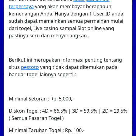
terpercaya
yang akan membayar berapapun
kemenangan Anda. Hanya dengan 1 User ID anda
sudah dapat memainkan semua permainan mulai
dari togel, Live casino sampai Slot online yang
pastinya seru dan menyenangkan.
Berikut ini merupakan informasi penting tentang
situs
pestoto
yang tidak dapat ditemukan pada
bandar togel lainnya seperti :
Minimal Setoran : Rp. 5.000,-
Diskon Togel : 4D = 66,5% | 3D = 59,5% | 2D = 29.5%
( Semua Pasaran Togel )
Minimal Taruhan Togel : Rp. 100,-