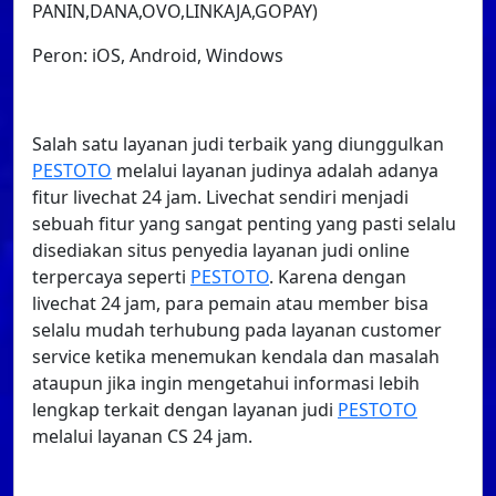
PANIN,DANA,OVO,LINKAJA,GOPAY)
Peron: iOS, Android, Windows
Salah satu layanan judi terbaik yang diunggulkan
PESTOTO
melalui layanan judinya adalah adanya
fitur livechat 24 jam. Livechat sendiri menjadi
sebuah fitur yang sangat penting yang pasti selalu
disediakan situs penyedia layanan judi online
terpercaya seperti
PESTOTO
. Karena dengan
livechat 24 jam, para pemain atau member bisa
selalu mudah terhubung pada layanan customer
service ketika menemukan kendala dan masalah
ataupun jika ingin mengetahui informasi lebih
lengkap terkait dengan layanan judi
PESTOTO
melalui layanan CS 24 jam.