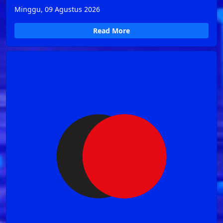
Minggu, 09 Agustus 2026
Read More