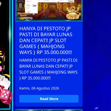
HANYA DI PESTOTO JP
PASTI DI BAYAR LUNAS
DAN CEPAT!! JP SLOT
GAMES { MAHJONG
WAYS } RP 35.000.000!!!
HANYA DI PESTOTO JP PASTI DI
BAYAR LUNAS DAN CEPAT!! JP
SLOT GAMES { MAHJONG WAYS
} RP 35.000.000!!!
Kamis, 06 Agustus 2026
Read More