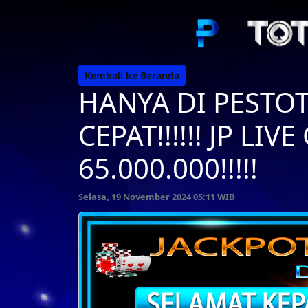
Kembali ke Beranda
HANYA DI PESTOT
CEPAT!!!!!! JP LI
65.000.000!!!!!
Selasa, 19 November 2024 05:11 WIB