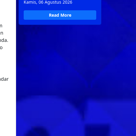
Kamis, 06 Agustus 2026
Read More
m
an
nda.
no
ndar