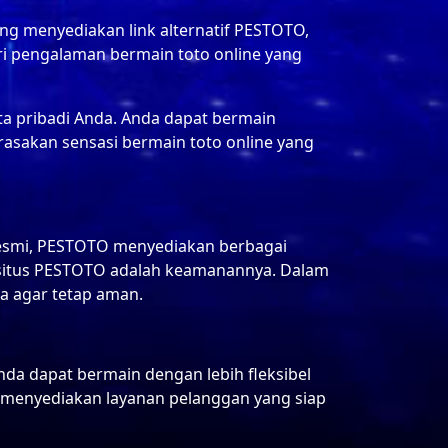
g menyediakan link alternatif PESTOTO,
ri pengalaman bermain toto online yang
ta pribadi Anda. Anda dapat bermain
asakan sensasi bermain toto online yang
 resmi, PESTOTO menyediakan berbagai
 situs PESTOTO adalah keamanannya. Dalam
a agar tetap aman.
da dapat bermain dengan lebih fleksibel
a menyediakan layanan pelanggan yang siap