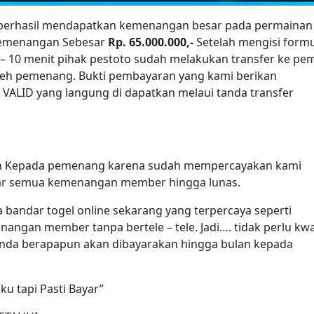
 berhasil mendapatkan kemenangan besar pada permainan
kemenangan Sebesar
Rp. 65.000.000,-
Setelah mengisi formu
 10 menit pihak pestoto sudah melakukan transfer ke pem
oleh pemenang. Bukti pembayaran yang kami berikan
VALID yang langung di dapatkan melaui tanda transfer
h Kepada pemenang karena sudah mempercayakan kami
ar semua kemenangan member hingga lunas.
 bandar togel online sekarang yang terpercaya seperti
ngan member tanpa bertele – tele. Jadi…. tidak perlu kwa
anda berapapun akan dibayarakan hingga bulan kepada
ku tapi Pasti Bayar”