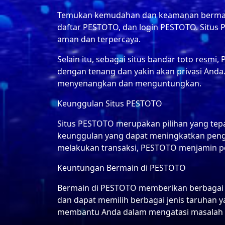
Temukan kemudahan dan keamanan bermain t
daftar PESTOTO, dan login PESTOTO. Situs
aman dan terpercaya.
Selain itu, sebagai situs bandar toto res
dengan tenang dan yakin akan privasi Anda
menyenangkan dan menguntungkan.
Keunggulan Situs PESTOTO
Situs PESTOTO merupakan pilihan yang tep
keunggulan yang dapat meningkatkan peng
melakukan transaksi, PESTOTO menjamin pe
Keuntungan Bermain di PESTOTO
Bermain di PESTOTO memberikan berbagai k
dan dapat memilih berbagai jenis taruhan 
membantu Anda dalam mengatasi masalah at