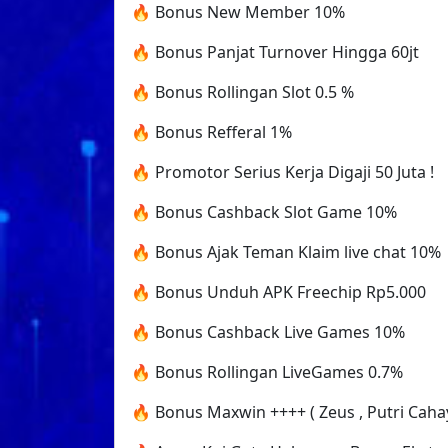
🔥 Bonus New Member 10%
🔥 Bonus Panjat Turnover Hingga 60jt
🔥 Bonus Rollingan Slot 0.5 %
🔥 Bonus Refferal 1%
🔥 Promotor Serius Kerja Digaji 50 Juta !
🔥 Bonus Cashback Slot Game 10%
🔥 Bonus Ajak Teman Klaim live chat 10%
🔥 Bonus Unduh APK Freechip Rp5.000
🔥 Bonus Cashback Live Games 10%
🔥 Bonus Rollingan LiveGames 0.7%
🔥 Bonus Maxwin ++++ ( Zeus , Putri Cah