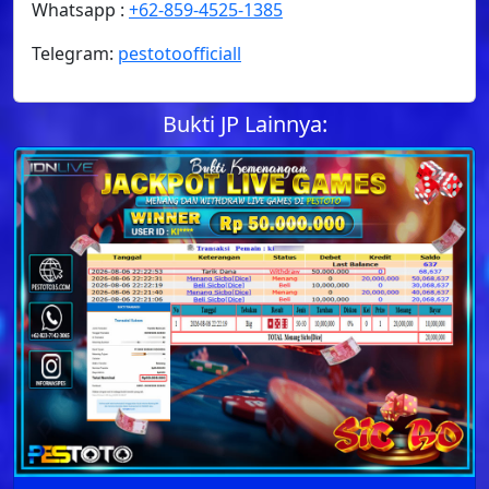
Whatsapp :
+62-859-4525-1385
Telegram:
pestotoofficiall
Bukti JP Lainnya: