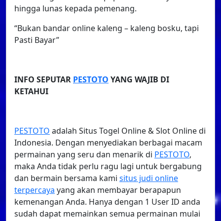
hingga lunas kepada pemenang.
“Bukan bandar online kaleng – kaleng bosku, tapi
Pasti Bayar”
INFO SEPUTAR
PESTOTO
YANG WAJIB DI
KETAHUI
PESTOTO
adalah Situs Togel Online & Slot Online di
Indonesia. Dengan menyediakan berbagai macam
permainan yang seru dan menarik di
PESTOTO
,
maka Anda tidak perlu ragu lagi untuk bergabung
dan bermain bersama kami
situs judi online
terpercaya
yang akan membayar berapapun
kemenangan Anda. Hanya dengan 1 User ID anda
sudah dapat memainkan semua permainan mulai