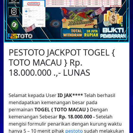
PESTOTO JACKPOT TOGEL {
TOTO MACAU } Rp.
18.000.000 .,- LUNAS
Selamat kepada User
ID JAK
****
Telah berhasil
mendapatkan kemenangan besar pada
permainan
TOGEL { TOTO MACAU }
Dengan
kemenangan Sebesar
Rp. 18.000.000 -
Setelah
mengisi formulir penarikan dengan kurung waktu
hanya 5 – 10 menit pihak
pestoto
sudah melakukan