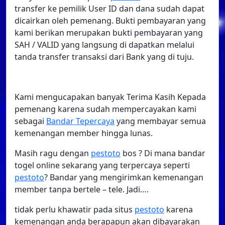
transfer ke pemilik User ID dan dana sudah dapat
dicairkan oleh pemenang. Bukti pembayaran yang
kami berikan merupakan bukti pembayaran yang
SAH / VALID yang langsung di dapatkan melalui
tanda transfer transaksi dari Bank yang di tuju.
Kami mengucapakan banyak Terima Kasih Kepada
pemenang karena sudah mempercayakan kami
sebagai
Bandar Tepercaya
yang membayar semua
kemenangan member hingga lunas.
Masih ragu dengan
pestoto
bos ? Di mana bandar
togel online sekarang yang terpercaya seperti
pestoto
? Bandar yang mengirimkan kemenangan
member tanpa bertele – tele. Jadi….
tidak perlu khawatir pada situs
pestoto
karena
kemenangan anda berapapun akan dibayarakan