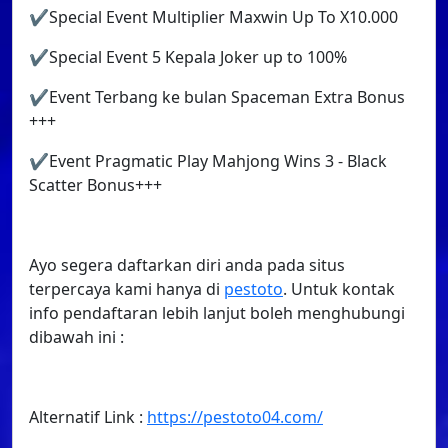
✔️Special Event Multiplier Maxwin Up To X10.000
✔️Special Event 5 Kepala Joker up to 100%
✔️Event Terbang ke bulan Spaceman Extra Bonus
+++
✔️Event Pragmatic Play Mahjong Wins 3 - Black
Scatter Bonus+++
Ayo segera daftarkan diri anda pada situs
terpercaya kami hanya di
pestoto
. Untuk kontak
info pendaftaran lebih lanjut boleh menghubungi
dibawah ini :
Alternatif Link :
https://pestoto04.com/