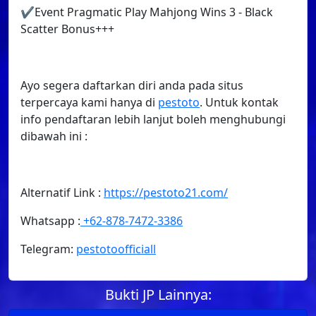
✔️Event Pragmatic Play Mahjong Wins 3 - Black
Scatter Bonus+++
Ayo segera daftarkan diri anda pada situs
terpercaya kami hanya di
pestoto
. Untuk kontak
info pendaftaran lebih lanjut boleh menghubungi
dibawah ini :
Alternatif Link :
https://pestoto21.com/
Whatsapp :
+62-878-7472-3386
Telegram:
pestotoofficiall
Bukti JP Lainnya: