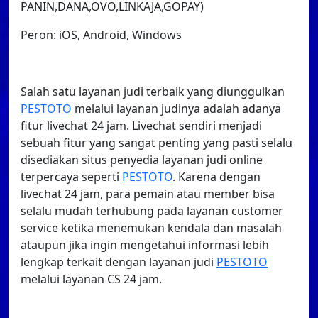
PANIN,DANA,OVO,LINKAJA,GOPAY)
Peron: iOS, Android, Windows
Salah satu layanan judi terbaik yang diunggulkan
PESTOTO
melalui layanan judinya adalah adanya
fitur livechat 24 jam. Livechat sendiri menjadi
sebuah fitur yang sangat penting yang pasti selalu
disediakan situs penyedia layanan judi online
terpercaya seperti
PESTOTO
. Karena dengan
livechat 24 jam, para pemain atau member bisa
selalu mudah terhubung pada layanan customer
service ketika menemukan kendala dan masalah
ataupun jika ingin mengetahui informasi lebih
lengkap terkait dengan layanan judi
PESTOTO
melalui layanan CS 24 jam.