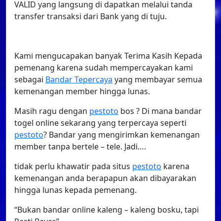
VALID yang langsung di dapatkan melalui tanda
transfer transaksi dari Bank yang di tuju.
Kami mengucapakan banyak Terima Kasih Kepada
pemenang karena sudah mempercayakan kami
sebagai
Bandar Tepercaya
yang membayar semua
kemenangan member hingga lunas.
Masih ragu dengan
pestoto
bos ? Di mana bandar
togel online sekarang yang terpercaya seperti
pestoto
? Bandar yang mengirimkan kemenangan
member tanpa bertele – tele. Jadi….
tidak perlu khawatir pada situs
pestoto
karena
kemenangan anda berapapun akan dibayarakan
hingga lunas kepada pemenang.
“Bukan bandar online kaleng – kaleng bosku, tapi