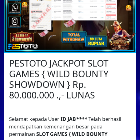
PESTOTO JACKPOT SLOT
GAMES { WILD BOUNTY
SHOWDOWN } Rp.
80.000.000 .,- LUNAS
Selamat kepada User
ID JAB
****
Telah berhasil
mendapatkan kemenangan besar pada
permainan
SLOT GAMES { WILD BOUNTY