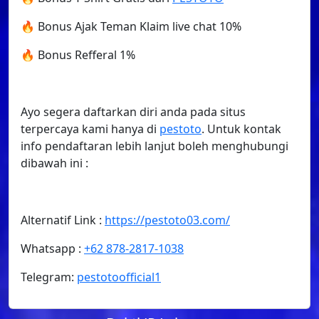
🔥 Bonus Ajak Teman Klaim live chat 10%
🔥 Bonus Refferal 1%
Ayo segera daftarkan diri anda pada situs
terpercaya kami hanya di
pestoto
. Untuk kontak
info pendaftaran lebih lanjut boleh menghubungi
dibawah ini :
Alternatif Link :
https://pestoto03.com/
Whatsapp :
+62 878-2817-1038
Telegram:
pestotoofficial1