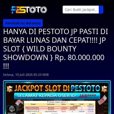
Kembali ke Beranda
HANYA DI PESTOTO JP PASTI DI
BAYAR LUNAS DAN CEPAT!!!! JP
SLOT { WILD BOUNTY
SHOWDOWN } Rp. 80.000.000
!!!
Selasa, 15 Juli 2025 05:23 WIB