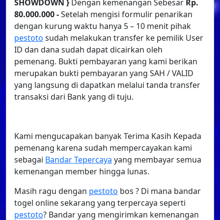
SHOWDOWN }
Dengan kemenangan Sebesar
Rp.
80.000.000 -
Setelah mengisi formulir penarikan
dengan kurung waktu hanya 5 – 10 menit pihak
pestoto
sudah melakukan transfer ke pemilik User
ID dan dana sudah dapat dicairkan oleh
pemenang. Bukti pembayaran yang kami berikan
merupakan bukti pembayaran yang SAH / VALID
yang langsung di dapatkan melalui tanda transfer
transaksi dari Bank yang di tuju.
Kami mengucapakan banyak Terima Kasih Kepada
pemenang karena sudah mempercayakan kami
sebagai
Bandar Tepercaya
yang membayar semua
kemenangan member hingga lunas.
Masih ragu dengan
pestoto
bos ? Di mana bandar
togel online sekarang yang terpercaya seperti
pestoto
? Bandar yang mengirimkan kemenangan