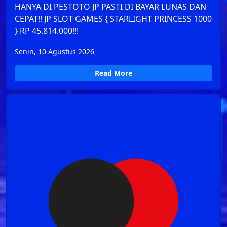
HANYA DI PESTOTO JP PASTI DI BAYAR LUNAS DAN
CEPAT!! JP SLOT GAMES { STARLIGHT PRINCESS 1000
} RP 45.814.000!!!
Senin, 10 Agustus 2026
Read More