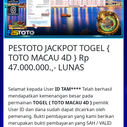
PESTOTO JACKPOT TOGEL {
TOTO MACAU 4D } Rp
47.000.000.,- LUNAS
Selamat kepada User
ID TAM****
Telah berhasil
mendapatkan kemenangan besar pada
permainan
TOGEL { TOTO MACAU 4D }
pemilik
User ID dan dana sudah dapat dicairkan oleh
pemenang. Bukti pembayaran yang kami berikan
merupakan bukti pembayaran yang SAH / VALID