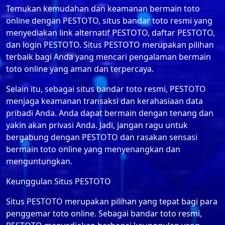
Temukan kemudahan dan keamanan bermain toto
online dengan PESTOTO, situs bandar toto resmi yang
menyediakan link alternatif PESTOTO, daftar PESTOTO,
dan login PESTOTO. Situs PESTOTO merupakan pilihan
terbaik bagi Anda yang mencari pengalaman bermain
toto online yang aman dan terpercaya.
Selain itu, sebagai situs bandar toto resmi, PESTOTO
menjaga keamanan transaksi dan kerahasiaan data
pribadi Anda. Anda dapat bermain dengan tenang dan
yakin akan privasi Anda. Jadi, jangan ragu untuk
bergabung dengan PESTOTO dan rasakan sensasi
bermain toto online yang menyenangkan dan
menguntungkan.
Keunggulan Situs PESTOTO
Situs PESTOTO merupakan pilihan yang tepat bagi para
penggemar toto online. Sebagai bandar toto resmi,