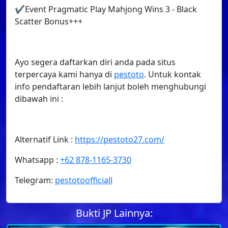
✔️Event Pragmatic Play Mahjong Wins 3 - Black
Scatter Bonus+++
Ayo segera daftarkan diri anda pada situs
terpercaya kami hanya di
pestoto
. Untuk kontak
info pendaftaran lebih lanjut boleh menghubungi
dibawah ini :
Alternatif Link :
https://pestoto27.com/
Whatsapp :
+62 878-1165-3730
Telegram:
pestotoofficiall
Bukti JP Lainnya: